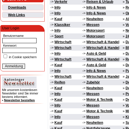
->
Verkehr
->
Reisen & Urlaub
»
T
Downloads
->
Info
->
Info & News
»
Re
->
Info
->
Info & News
»
O
Web Links
->
Kauf
->
Neuheiten
»
Al
->
Klassiker
->
Messen
»
Vo
User Login
->
Info
->
Motorsport
»
Ne
Benutzername
->
Sport
->
Motorsport
»
2
->
Wirtschaft
->
Wirtschaft & Handel
»
D
Kennwort
->
Wirtschaft
->
Wirtschaft & Handel
»
BM
->
Info
->
Auto & Geld
»
Da
in Cookie speichern
->
Wirtschaft
->
Wirtschaft & Handel
»
Re
->
Kauf
->
Auto & Geld
»
D
->
Info
->
Info & News
»
Pa
->
Wirtschaft
->
Wirtschaft & Handel
»
Ja
->
Reifen
->
Zubehör
»
D
->
Kauf
->
Neuheiten
»
De
Mit unserem kostenlosen
Newsletter sind Sie immer
->
Info
->
Messen
»
Po
bestens informiert.
->
Kauf
->
Motor & Technik
»
D
•
Newsletter bestellen
->
Info
->
Messen
»
Vo
->
Kauf
->
Motor & Technik
»
Mi
->
Info
->
Messen
»
Ki
->
Kauf
->
Neuheiten
»
S
->
Kauf
->
Nutzfahrzeuge
»
R