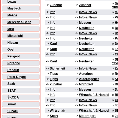
Lexus
»
N
->
Zubehör
->
Zubehör
ver
Maybach
->
Info
->
Info & News
»
Me
Mazda
->
Info
->
Info & News
»
VW
Mercedes-Benz
->
Info
->
Messen
»
Ho
->
Info
->
Neuheiten
»
D
MINI
->
Info
->
Info & News
»
H
Mitsubishi
->
Info
->
Neuheiten
»
P
Nissan
->
Kauf
->
Neuheiten
»
D
->
Kauf
->
Neuheiten
»
To
Opel
->
Info
->
Info & News
»
GM
Peugeot
»
SE
->
Kauf
->
Neuheiten
Porsche
"Go
->
Sicherheit
->
Info & News
»
Ze
Renault
->
Tipps
->
Autotipps
»
R
Rolls-Royce
->
Tipps
->
Autoratgeber
»
St
Saab
->
Zubehör
->
Motorrad
»
B
->
Info
->
Messen
»
Da
SEAT
->
Info
->
Wirtschaft & Handel
»
B
ŠKODA
->
Info
->
Info & News
»
Ch
smart
->
Info
->
Info & News
»
To
->
Wirtschaft
->
Wirtschaft & Handel
»
S
Subaru
->
Sport
->
Motorsport
»
Ja