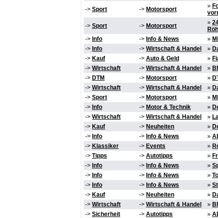
»
Fo
->
Sport
->
Motorsport
vor
»
2
->
Sport
->
Motorsport
Röh
->
Info
->
Info & News
»
Mi
->
Info
->
Wirtschaft & Handel
»
Da
->
Kauf
->
Auto & Geld
»
Fi
->
Wirtschaft
->
Wirtschaft & Handel
»
B
->
DTM
->
Motorsport
»
DT
->
Wirtschaft
->
Wirtschaft & Handel
»
Da
->
Sport
->
Motorsport
»
M
->
Info
->
Motor & Technik
»
D
->
Wirtschaft
->
Wirtschaft & Handel
»
L
->
Kauf
->
Neuheiten
»
De
->
Info
->
Info & News
»
Ab
->
Klassiker
->
Events
»
R
->
Tipps
->
Autotipps
»
Fr
->
Info
->
Info & News
»
S
->
Info
->
Info & News
»
To
->
Info
->
Info & News
»
St
->
Kauf
->
Neuheiten
»
D
->
Wirtschaft
->
Wirtschaft & Handel
»
B
->
Sicherheit
->
Autotipps
»
A