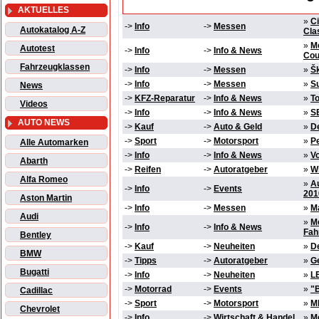
AKTUELLES
»
Ci
->
Info
->
Messen
Autokatalog A-Z
Cla
»
M
Autotest
->
Info
->
Info & News
Co
Fahrzeugklassen
->
Info
->
Messen
»
Š
->
Info
->
Messen
»
Su
News
->
KFZ-Reparatur
->
Info & News
»
T
Videos
->
Info
->
Info & News
»
SE
AUTO NEWS
->
Kauf
->
Auto & Geld
»
De
->
Sport
->
Motorsport
»
P
Alle Automarken
->
Info
->
Info & News
»
V
Abarth
->
Reifen
->
Autoratgeber
»
Wi
Alfa Romeo
»
Au
->
Info
->
Events
201
Aston Martin
->
Info
->
Messen
»
Ma
Audi
»
M
->
Info
->
Info & News
Fah
Bentley
->
Kauf
->
Neuheiten
»
D
BMW
->
Tipps
->
Autoratgeber
»
G
Bugatti
->
Info
->
Neuheiten
»
L
->
Motorrad
->
Events
»
"
Cadillac
->
Sport
->
Motorsport
»
M
Chevrolet
->
Info
->
Wirtschaft & Handel
»
M