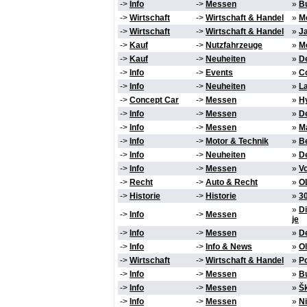
->
Info
->
Messen
»
Bu
->
Wirtschaft
->
Wirtschaft & Handel
»
M
->
Wirtschaft
->
Wirtschaft & Handel
»
J
->
Kauf
->
Nutzfahrzeuge
»
Me
->
Kauf
->
Neuheiten
»
D
->
Info
->
Events
»
Co
->
Info
->
Neuheiten
»
L
->
Concept Car
->
Messen
»
Hy
->
Info
->
Messen
»
De
->
Info
->
Messen
»
M
->
Info
->
Motor & Technik
»
Be
->
Info
->
Neuheiten
»
De
->
Info
->
Messen
»
V
->
Recht
->
Auto & Recht
»
OL
->
Historie
->
Historie
»
30
»
D
->
Info
->
Messen
je
->
Info
->
Messen
»
D
->
Info
->
Info & News
»
Ol
->
Wirtschaft
->
Wirtschaft & Handel
»
P
->
Info
->
Messen
»
Bu
->
Info
->
Messen
»
Šk
->
Info
->
Messen
»
N