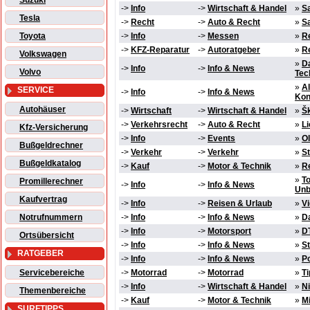
Suzuki
->
Info
->
Wirtschaft & Handel
»
Sa
Tesla
->
Recht
->
Auto & Recht
»
S
Toyota
->
Info
->
Messen
»
Re
->
KFZ-Reparatur
->
Autoratgeber
»
R
Volkswagen
»
Da
->
Info
->
Info & News
Volvo
Tec
»
Al
SERVICE
->
Info
->
Info & News
Kon
Autohäuser
->
Wirtschaft
->
Wirtschaft & Handel
»
Š
->
Verkehrsrecht
->
Auto & Recht
»
Li
Kfz-Versicherung
->
Info
->
Events
»
Ol
Bußgeldrechner
->
Verkehr
->
Verkehr
»
S
Bußgeldkatalog
->
Kauf
->
Motor & Technik
»
Re
»
T
Promillerechner
->
Info
->
Info & News
Unb
Kaufvertrag
->
Info
->
Reisen & Urlaub
»
V
Notrufnummern
->
Info
->
Info & News
»
Da
->
Info
->
Motorsport
»
D
Ortsübersicht
->
Info
->
Info & News
»
S
RATGEBER
->
Info
->
Info & News
»
Po
Servicebereiche
->
Motorrad
->
Motorrad
»
Ti
->
Info
->
Wirtschaft & Handel
»
Ni
Themenbereiche
->
Kauf
->
Motor & Technik
»
Mi
SURFTIPPS