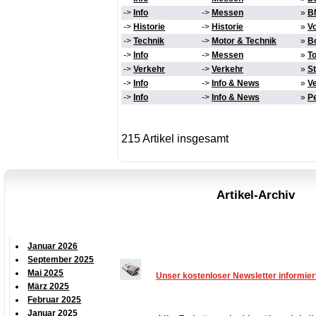
->
Info
->
Messen
»
B
->
Historie
->
Historie
»
Vo
->
Technik
->
Motor & Technik
»
B
->
Info
->
Messen
»
T
->
Verkehr
->
Verkehr
»
S
->
Info
->
Info & News
»
V
->
Info
->
Info & News
»
Pe
215 Artikel insgesamt
Artikel-Archiv
Januar 2026
September 2025
Mai 2025
Unser kostenloser Newsletter informie
März 2025
Februar 2025
Januar 2025