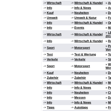
->
Wirtschaft
->
Wirtschaft & Handel
»
Au
->
Info
->
Info & News
»
Au
->
Kauf
->
Neuheiten
»
D
->
Umwelt
->
Umwelt & Natur
»
Fo
->
Info
->
Wirtschaft & Handel
»
Op
->
Info
->
Events
»
Ma
»
L
->
Wirtschaft
->
Wirtschaft & Handel
201
->
Info
->
Wirtschaft & Handel
»
Re
»
Po
->
Sport
->
Motorsport
Vor
->
Test
->
Test & Wertung
»
T
->
Verkehr
->
Verkehr
»
S
»
WM
->
Sport
->
Motorsport
Wer
->
Kauf
->
Neuheiten
»
D
->
Zubehör
->
Zubehör
»
Ta
->
Wirtschaft
->
Wirtschaft & Handel
»
Me
->
Info
->
Info & News
»
P
->
Info
->
Neuheiten
»
Ci
->
Info
->
Messen
»
D
->
Info
->
Info & News
»
Mi
->
Tipps
->
Autotipps
»
Fr