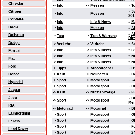
Chrysler
->
Info
->
Messen
»
To
Citroën
»
S
->
Info
->
Messen
201
Corvette
->
Info
->
Info & News
»
M
Dacia
->
Info
->
Messen
»
Al
»
AD
Daihatsu
->
Test
->
Test & Wertung
Die
Dodge
->
Verkehr
->
Verkehr
»
St
->
Info
->
Info & News
»
F
Ferrari
->
Info
->
Info & News
»
N
Fiat
->
Info
->
Info & News
»
N
Ford
->
Tipps
->
Autoratgeber
»
Os
Honda
->
Kauf
->
Neuheiten
»
D
->
Sport
->
Motorsport
»
2
Hyundai
->
Sport
->
Motorsport
»
DR
Jaguar
->
Kauf
->
Nutzfahrzeuge
»
Fi
Jeep
»
DR
->
Sport
->
Motorsport
Mei
KIA
->
Motorrad
->
Motorrad
»
B
Lamborghini
->
Sport
->
Motorsport
»
GP
->
Sport
->
Motorsport
»
GP
Lancia
->
Sport
->
Motorsport
»
Fo
Land Rover
->
Sport
->
Motorsport
»
2