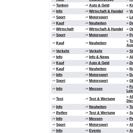
->
Tanken
->
Auto & Geld
»
Kr
->
Info
->
Wirtschaft & Handel
»
V
->
Sport
->
Motorsport
»
L
->
Kauf
->
Neuheiten
»
D
->
Wirtschaft
->
Wirtschaft & Handel
»
Op
->
Sport
->
Motorsport
»
P
»
To
->
Kauf
->
Neuheiten
Aus
->
Verkehr
->
Verkehr
»
S
->
Info
->
Info & News
»
AD
->
Kauf
->
Auto & Geld
»
D
->
Kauf
->
Neuheiten
»
R
->
Info
->
Motorsport
»
Da
->
Sport
->
Motorsport
»
GP
»
Fo
->
Info
->
Messen
Lei
»
A
->
Test
->
Test & Wertung
Die
->
Info
->
Neuheiten
»
To
->
Reifen
->
Test & Wertung
»
So
->
Info
->
Messen
»
Pe
->
Sport
->
Motorsport
»
AL
->
Info
->
Events
»
A