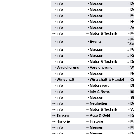
->
Info
->
Messen
»
D
->
Info
->
Messen
»
De
->
Info
->
Messen
»
M
->
Info
->
Messen
»
H
->
Info
->
Messen
»
Au
->
Info
->
Motor & Technik
»
M
»
M
->
Info
->
Events
"Su
->
Info
->
Messen
»
P
->
Info
->
Messen
»
K
->
Info
->
Motor & Technik
»
De
->
Versicherung
->
Versicherung
»
W
->
Info
->
Messen
»
R
->
Wirtschaft
->
Wirtschaft & Handel
»
Op
->
Info
->
Motorsport
»
D
->
Info
->
Info & News
»
EU
->
Info
->
Messen
»
S
->
Info
->
Neuheiten
»
De
->
Info
->
Motor & Technik
»
Vo
->
Tanken
->
Auto & Geld
»
Kr
->
Historie
->
Historie
»
M
->
Info
->
Messen
»
MI
->
Info
->
Messen
»
D