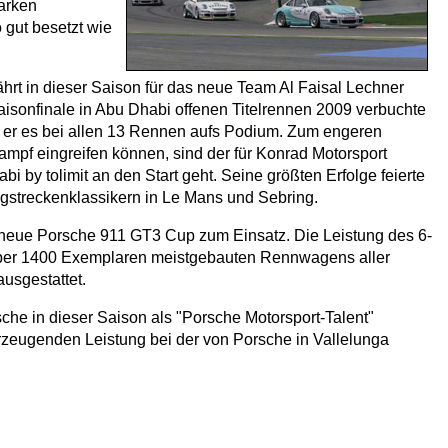
tarken
o gut besetzt wie
hrt in dieser Saison für das neue Team Al Faisal Lechner
aisonfinale in Abu Dhabi offenen Titelrennen 2009 verbuchte
te er es bei allen 13 Rennen aufs Podium. Zum engeren
kampf eingreifen können, sind der für Konrad Motorsport
y tolimit an den Start geht. Seine größten Erfolge feierte
ngstreckenklassikern in Le Mans und Sebring.
 neue Porsche 911 GT3 Cup zum Einsatz. Die Leistung des 6-
 über 1400 Exemplaren meistgebauten Rennwagens aller
usgestattet.
che in dieser Saison als "Porsche Motorsport-Talent"
berzeugenden Leistung bei der von Porsche in Vallelunga