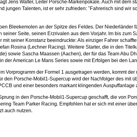
 sagt Jens Walter, Leiter Porsche-Markenpokale. Auch mit dem s
d jungen Talenten, ist er sehr zufrieden: "Fahrerisch sind wir s
roen Bleekemolen an der Spitze des Feldes. Der Niederländer fä
seiner Seite, seinen Erzrivalen aus dem Vorjahr. Im bis zum S
 mit seiner Konstanz beeindruckte: Als einziger Fahrer schaff
tefan Rosina (Lechner Racing). Weitere Starter, die in den Titel
) sowie Sascha Maassen (Aachen), der für das Team Abu Dhabi b
 in der American Le Mans Series sowie mit Erfolgen bei den La
e im Vorprogramm der Formel 1 ausgetragen werden, kommt der
 für den Porsche-Mobil1-Supercup wird der Nachfolger des mit
PCCB und einer besonders markant klingenden Auspuffanlage a
Sprung in den Porsche-Mobil1-Supercup geschafft, die von Pors
ineering Team Parker Racing. Empfohlen hat er sich mit einer ü
zt auch nutzen.