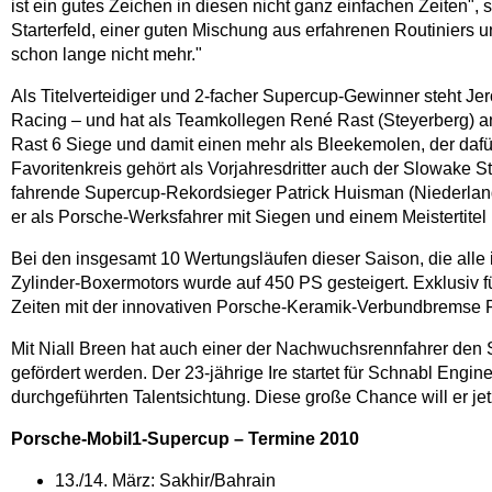
ist ein gutes Zeichen in diesen nicht ganz einfachen Zeiten",
Starterfeld, einer guten Mischung aus erfahrenen Routiniers un
schon lange nicht mehr."
Als Titelverteidiger und 2-facher Supercup-Gewinner steht Je
Racing – und hat als Teamkollegen René Rast (Steyerberg) an 
Rast 6 Siege und damit einen mehr als Bleekemolen, der dafür
Favoritenkreis gehört als Vorjahresdritter auch der Slowake S
fahrende Supercup-Rekordsieger Patrick Huisman (Niederlande
er als Porsche-Werksfahrer mit Siegen und einem Meistertitel
Bei den insgesamt 10 Wertungsläufen dieser Saison, die all
Zylinder-Boxermotors wurde auf 450 PS gesteigert. Exklusiv
Zeiten mit der innovativen Porsche-Keramik-Verbundbremse 
Mit Niall Breen hat auch einer der Nachwuchsrennfahrer den 
gefördert werden. Der 23-jährige Ire startet für Schnabl Eng
durchgeführten Talentsichtung. Diese große Chance will er jet
Porsche-Mobil1-Supercup – Termine 2010
13./14. März: Sakhir/Bahrain