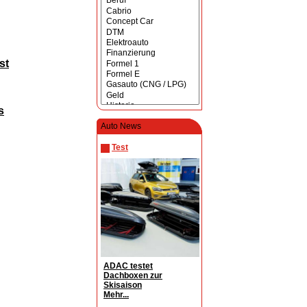
st
s
Auto News
Test
ADAC testet
Dachboxen zur
Skisaison
Mehr...