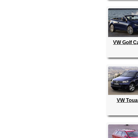
VW Golf C
VW Toua