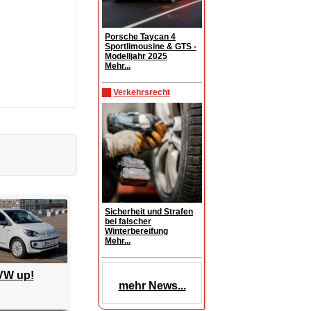
Porsche Taycan 4
Sportlimousine & GTS -
Modelljahr 2025
Mehr...
Verkehrsrecht
Sicherheit und Strafen
bei falscher
Winterbereifung
Mehr...
VW up!
mehr News...