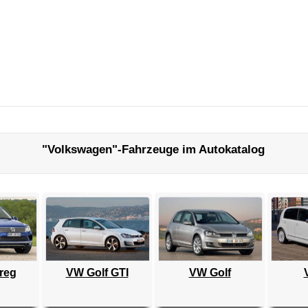
"Volkswagen"-Fahrzeuge im Autokatalog
reg
VW Golf GTI
VW Golf