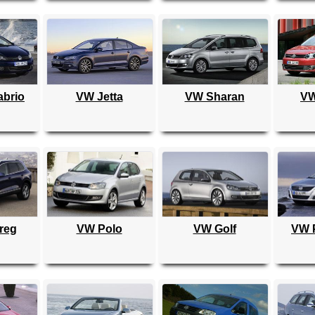
abrio
VW Jetta
VW Sharan
VW
reg
VW Polo
VW Golf
VW 