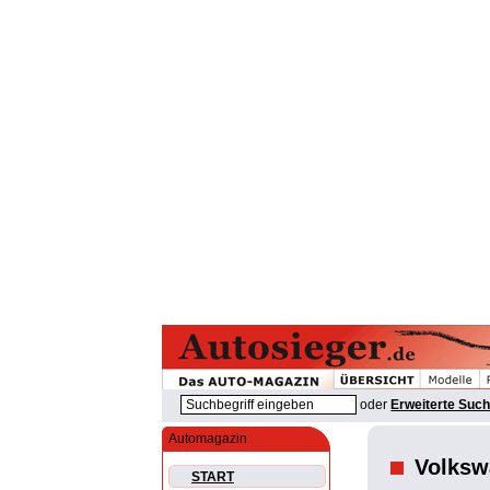
oder
Erweiterte Suc
Automagazin
Volksw
START