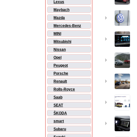
Lexus
Maybach
Mazda
Mercedes-Benz
MINI
Mitsubishi
Nissan
Opel
Peugeot
Porsche
Renault
Rolls-Royce
Saab
SEAT
ŠKODA
smart
Subaru