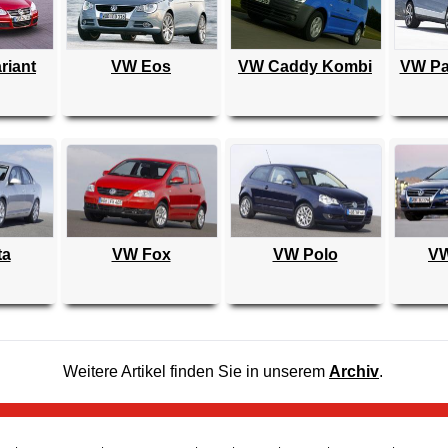
riant
VW Eos
VW Caddy Kombi
VW Pa
ta
VW Fox
VW Polo
VW
Weitere Artikel finden Sie in unserem
Archiv
.