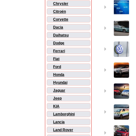
Chrysler
Citroën
Corvette
Dacia
Daihatsu
Dodge
Ferrari
Fiat
Ford
Honda
Hyundai
Jaguar
Jeep
KIA
Lamborghini
Lancia
Land Rover