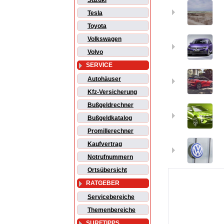
Suzuki
Tesla
Toyota
Volkswagen
Volvo
SERVICE
Autohäuser
Kfz-Versicherung
Bußgeldrechner
Bußgeldkatalog
Promillerechner
Kaufvertrag
Notrufnummern
Ortsübersicht
RATGEBER
Servicebereiche
Themenbereiche
SURFTIPPS