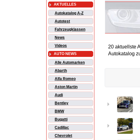
AKTUELLES
Autokatalog A-Z
Autotest
Fahrzeugklassen
News
Videos
20 aktuellste
Autokatalog z
AUTO NEWS
Alle Automarken
Abarth
Alfa Romeo
Aston Martin
Audi
Bentley
BMW
Bugatti
Cadillac
Chevrolet