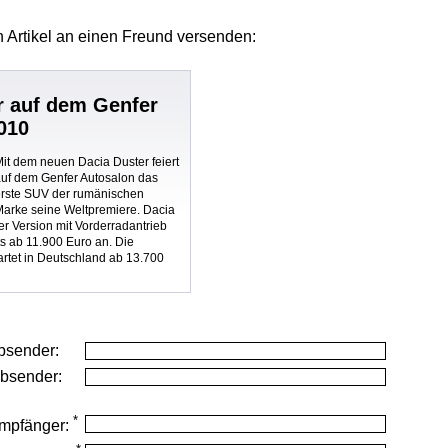
 Artikel
an einen Freund versenden:
r auf dem Genfer
010
it dem neuen Dacia Duster feiert
auf dem Genfer Autosalon das
erste SUV der rumänischen
Marke seine Weltpremiere. Dacia
der Version mit Vorderradantrieb
ts ab 11.900 Euro an. Die
tartet in Deutschland ab 13.700
bsender:
Absender:
*
mpfänger: