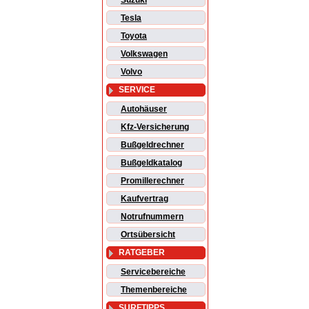
Suzuki
Tesla
Toyota
Volkswagen
Volvo
SERVICE
Autohäuser
Kfz-Versicherung
Bußgeldrechner
Bußgeldkatalog
Promillerechner
Kaufvertrag
Notrufnummern
Ortsübersicht
RATGEBER
Servicebereiche
Themenbereiche
SURFTIPPS