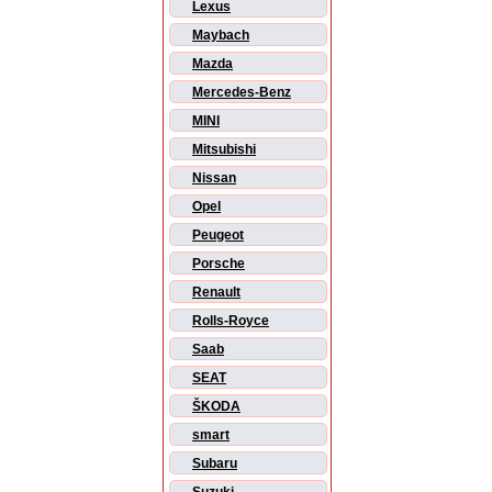
Lexus
Maybach
Mazda
Mercedes-Benz
MINI
Mitsubishi
Nissan
Opel
Peugeot
Porsche
Renault
Rolls-Royce
Saab
SEAT
ŠKODA
smart
Subaru