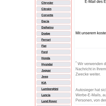
E-Mail des 
Chrysler
Citroën
Corvette
Dacia
Daihatsu
Mit unserem kost
Dodge
Ferrari
Fiat
Ford
Honda
*
Wir verwenden d
Hyundai
Nachricht in Ihre
Jaguar
Zwecke weiter.
Jeep
KIA
Lamborghini
Autosieger hat si
Werbe-E-Mails, au
Lancia
Personen, von den
Land Rover