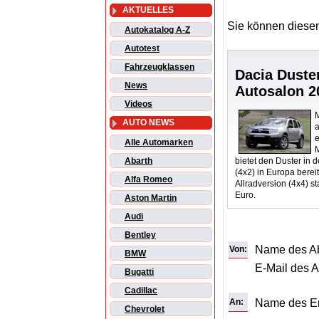
AKTUELLES
Sie können diesen
Autokatalog A-Z
Autotest
Fahrzeugklassen
Dacia Duste
News
Autosalon 2
Videos
M
AUTO NEWS
Alle Automarken
bietet den Duster in 
Abarth
(4x2) in Europa berei
Alfa Romeo
Allradversion (4x4) s
Euro.
Aston Martin
Audi
Bentley
Name des A
Von:
BMW
E-Mail des 
Bugatti
Cadillac
An:
Name des E
Chevrolet