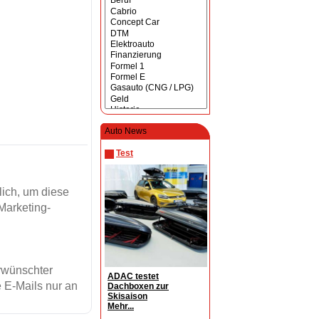
Auto News
Test
ich, um diese
Marketing-
erwünschter
ADAC testet
 E-Mails nur an
Dachboxen zur
Skisaison
Mehr...