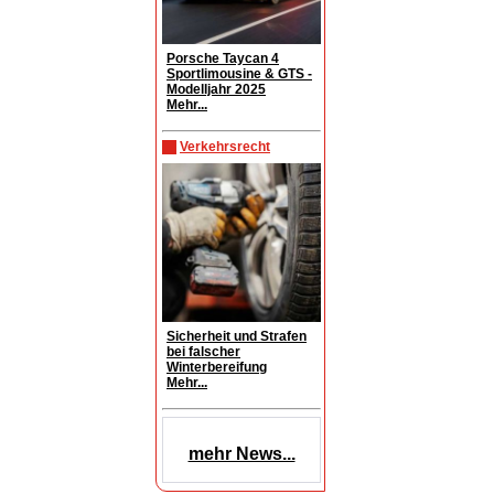
Porsche Taycan 4
Sportlimousine & GTS -
Modelljahr 2025
Mehr...
Verkehrsrecht
Sicherheit und Strafen
bei falscher
Winterbereifung
Mehr...
mehr News...