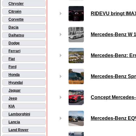
Chrysler
Citroën
RIDEVU bringt IMAX
Corvette
Dacia
Mercedes-Benz W 19
Daihatsu
Dodge
Ferrari
Mercedes-Benz: Ers
Fiat
Ford
Honda
Mercedes-Benz Spri
Hyundai
Jaguar
Concept Mercedes-A
Jeep
KIA
Lamborghini
Mercedes-Benz EQV 
Lancia
Land Rover