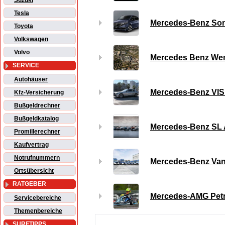
Suzuki
Tesla
Mercedes-Benz Son
Toyota
Volkswagen
Volvo
Mercedes Benz Werk
SERVICE
Autohäuser
Mercedes-Benz VIS
Kfz-Versicherung
Bußgeldrechner
Bußgeldkatalog
Mercedes-Benz SL 
Promillerechner
Kaufvertrag
Notrufnummern
Mercedes-Benz Van
Ortsübersicht
RATGEBER
Mercedes-AMG Petr
Servicebereiche
Themenbereiche
SURFTIPPS