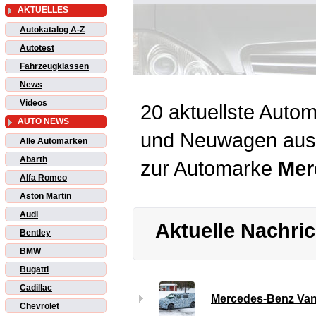
AKTUELLES
Autokatalog A-Z
Autotest
Fahrzeugklassen
News
Videos
20 aktuellste Autom
AUTO NEWS
und Neuwagen aus
Alle Automarken
Abarth
zur Automarke
Mer
Alfa Romeo
Aston Martin
Audi
Aktuelle Nachri
Bentley
BMW
Bugatti
Cadillac
Mercedes-Benz Van
Chevrolet