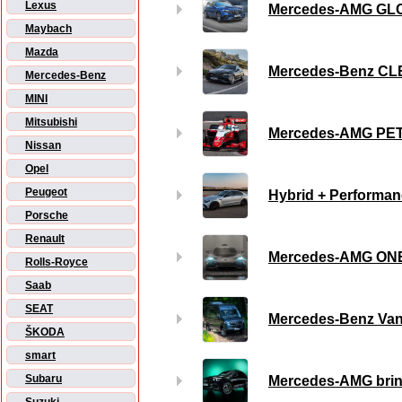
Lexus
Mercedes-AMG GLC S
Maybach
Mazda
Mercedes-Benz CLE
Mercedes-Benz
MINI
Mitsubishi
Mercedes-AMG PET
Nissan
Opel
Peugeot
Hybrid + Perform
Porsche
Renault
Mercedes-AMG ONE -
Rolls-Royce
Saab
SEAT
Mercedes-Benz Van
ŠKODA
smart
Subaru
Mercedes-AMG brin