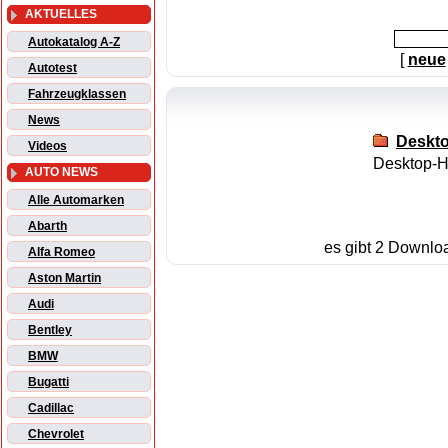
AKTUELLES
Autokatalog A-Z
[
neue
Autotest
Fahrzeugklassen
News
Deskto
Videos
Desktop-H
AUTO NEWS
Alle Automarken
Abarth
es gibt 2 Downlo
Alfa Romeo
Aston Martin
Audi
Bentley
BMW
Bugatti
Cadillac
Chevrolet