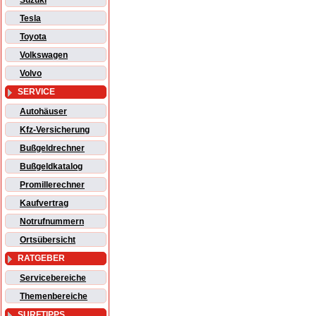
Suzuki
Tesla
Toyota
Volkswagen
Volvo
SERVICE
Autohäuser
Kfz-Versicherung
Bußgeldrechner
Bußgeldkatalog
Promillerechner
Kaufvertrag
Notrufnummern
Ortsübersicht
RATGEBER
Servicebereiche
Themenbereiche
SURFTIPPS