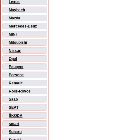
Lexus
Maybach
Mazda
Mercedes-Benz
MINI
Mitsubishi
Nissan
Opel
Peugeot
Porsche
Renault
Rolls-Royce
Saab
SEAT
ŠKODA
smart
Subaru