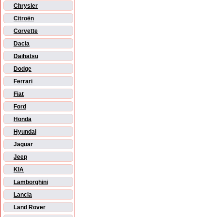
Chrysler
Citroën
Corvette
Dacia
Daihatsu
Dodge
Ferrari
Fiat
Ford
Honda
Hyundai
Jaguar
Jeep
KIA
Lamborghini
Lancia
Land Rover