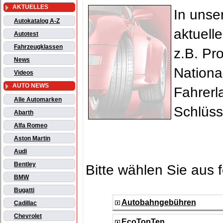
AKTUELLES
In unse
Autokatalog A-Z
aktuell
Autotest
Fahrzeugklassen
z.B. Pr
News
Nationa
Videos
AUTO NEWS
Fahrerl
Alle Automarken
Schlüss
Abarth
Alfa Romeo
Aston Martin
Audi
Bentley
Bitte wählen Sie aus 
BMW
Bugatti
Autobahngebühren
Cadillac
Chevrolet
EcoTopTen