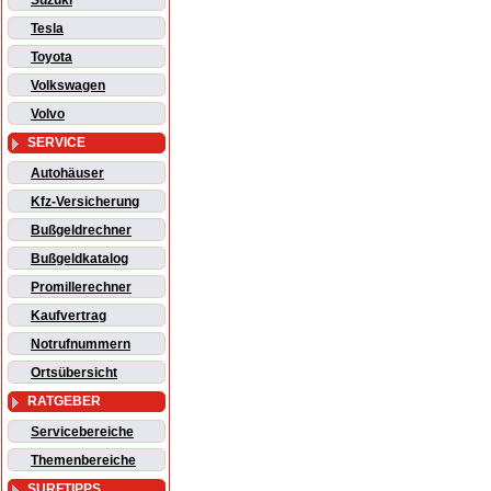
Suzuki
Tesla
Toyota
Volkswagen
Volvo
SERVICE
Autohäuser
Kfz-Versicherung
Bußgeldrechner
Bußgeldkatalog
Promillerechner
Kaufvertrag
Notrufnummern
Ortsübersicht
RATGEBER
Servicebereiche
Themenbereiche
SURFTIPPS