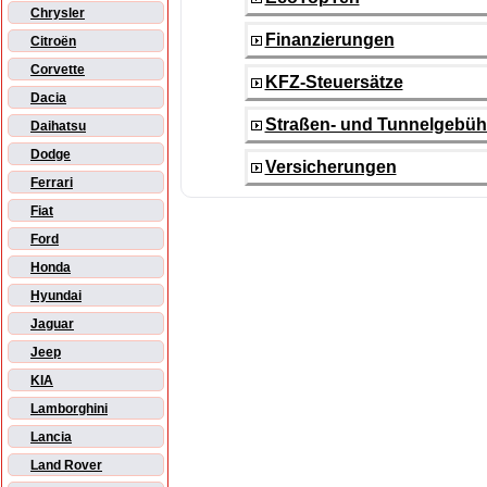
Chrysler
Finanzierungen
Citroën
Corvette
KFZ-Steuersätze
Dacia
Straßen- und Tunnelgebüh
Daihatsu
Dodge
Versicherungen
Ferrari
Fiat
Ford
Honda
Hyundai
Jaguar
Jeep
KIA
Lamborghini
Lancia
Land Rover