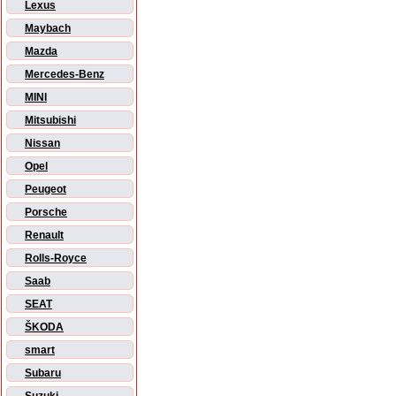
Lexus
Maybach
Mazda
Mercedes-Benz
MINI
Mitsubishi
Nissan
Opel
Peugeot
Porsche
Renault
Rolls-Royce
Saab
SEAT
ŠKODA
smart
Subaru