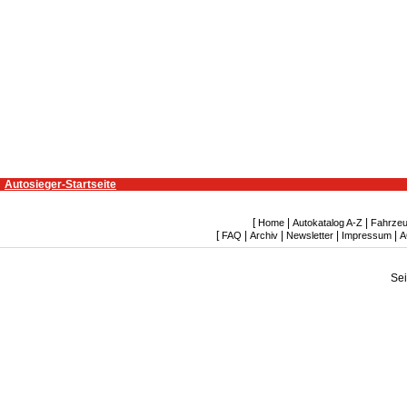
Autosieger-Startseite
[
|
|
Home
Autokatalog A-Z
Fahrzeu
[
|
|
|
|
FAQ
Archiv
Newsletter
Impressum
A
Se