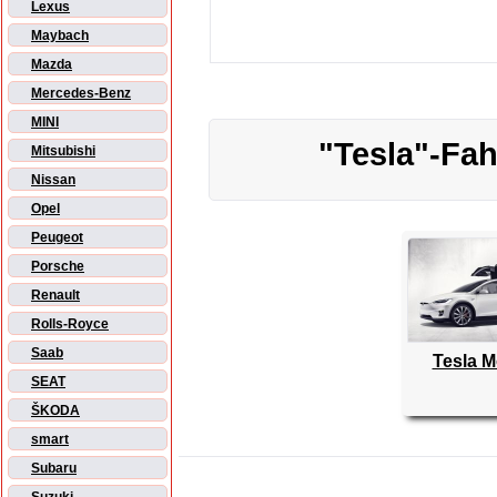
Lexus
Maybach
Mazda
Mercedes-Benz
MINI
"Tesla"-Fa
Mitsubishi
Nissan
Opel
Peugeot
Porsche
Renault
Rolls-Royce
Saab
Tesla M
SEAT
ŠKODA
smart
Subaru