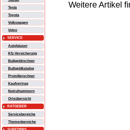
Suzuki
Weitere Artikel 
Tesla
Toyota
Volkswagen
Volvo
SERVICE
Autohäuser
Kfz-Versicherung
Bußgeldrechner
Bußgeldkatalog
Promillerechner
Kaufvertrag
Notrufnummern
Ortsübersicht
RATGEBER
Servicebereiche
Themenbereiche
SURFTIPPS