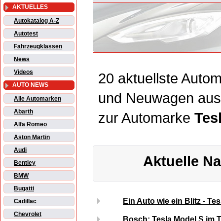
AKTUELLES
Autokatalog A-Z
Autotest
Fahrzeugklassen
News
Videos
20 aktuellste Autom
AUTO NEWS
und Neuwagen aus
Alle Automarken
Abarth
zur Automarke
Tes
Alfa Romeo
Aston Martin
Audi
Aktuelle Na
Bentley
BMW
Bugatti
Ein Auto wie ein Blitz - T
Cadillac
Chevrolet
Bosch: Tesla Model S im T