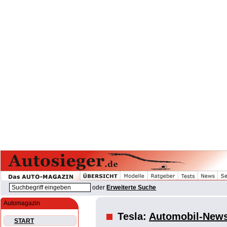
oder
Erweiterte Suche
Automagazin
Tesla:
Automobil-New
START