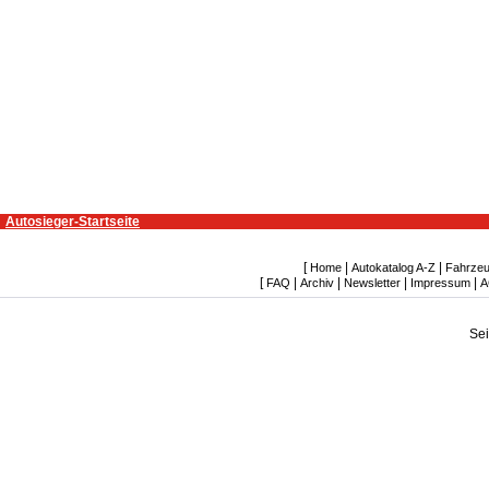
Autosieger-Startseite
[
|
|
Home
Autokatalog A-Z
Fahrzeu
[
|
|
|
|
FAQ
Archiv
Newsletter
Impressum
A
Se