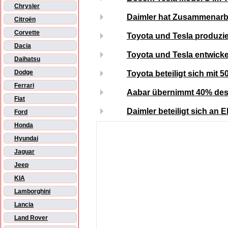
Chrysler
Daimler hat Zusammenarbe
Citroën
Corvette
Toyota und Tesla produzie
Dacia
Toyota und Tesla entwick
Daihatsu
Dodge
Toyota beteiligt sich mit 5
Ferrari
Aabar übernimmt 40% des 
Fiat
Daimler beteiligt sich an E
Ford
Honda
Hyundai
Jaguar
Jeep
KIA
Lamborghini
Lancia
Land Rover