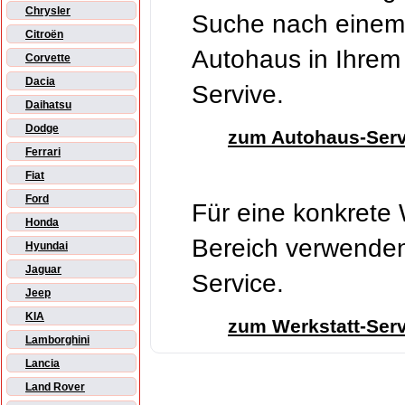
Chrysler
Suche nach einem
Citroën
Autohaus in Ihrem
Corvette
Dacia
Servive.
Daihatsu
Dodge
zum Autohaus-Serv
Ferrari
Fiat
Ford
Für eine konkrete 
Honda
Bereich verwenden 
Hyundai
Jaguar
Service.
Jeep
KIA
zum Werkstatt-Ser
Lamborghini
Lancia
Land Rover