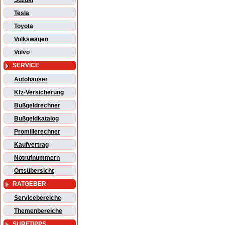
Suzuki
Tesla
Toyota
Volkswagen
Volvo
SERVICE
Autohäuser
Kfz-Versicherung
Bußgeldrechner
Bußgeldkatalog
Promillerechner
Kaufvertrag
Notrufnummern
Ortsübersicht
RATGEBER
Servicebereiche
Themenbereiche
SURFTIPPS