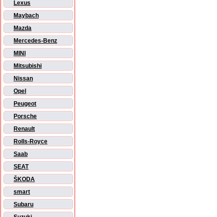
Lexus
Maybach
Mazda
Mercedes-Benz
MINI
Mitsubishi
Nissan
Opel
Peugeot
Porsche
Renault
Rolls-Royce
Saab
SEAT
ŠKODA
smart
Subaru