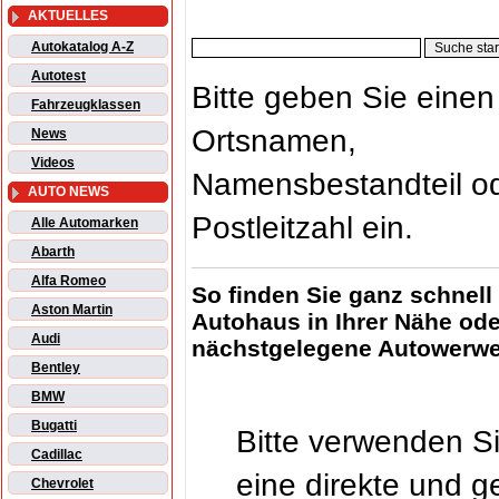
AKTUELLES
Autokatalog A-Z
Autotest
Bitte geben Sie einen
Fahrzeugklassen
Ortsnamen,
News
Videos
Namensbestandteil od
AUTO NEWS
Postleitzahl ein.
Alle Automarken
Abarth
Alfa Romeo
So finden Sie ganz schnell
Aston Martin
Autohaus in Ihrer Nähe ode
Audi
nächstgelegene Autowerwerk
Bentley
BMW
Bugatti
Bitte verwenden Si
Cadillac
eine direkte und ge
Chevrolet