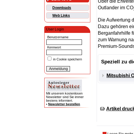
Über die Erweit
Outlander im CO
Downloads
Web Links
Die Aufwertung 
Dazu gehören ein
User Login
Berganfahrhilfe 
Benutzername
zum Warnung nac
Premium-Sounds
Kennwort
in Cookie speichern
Speziell zu d
Mitsubishi O
Mit unserem kostenlosen
Newsletter sind Sie immer
bestens informiert.
•
Newsletter bestellen
Artikel druc