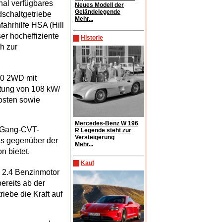
onal verfügbares
Neues Modell der
Geländelegende
schaltgetriebe
Mehr...
fahrhilfe HSA (Hill
ser hocheffiziente
Historie
h zur
2.0 2WD mit
stung von 108 kW/
osten sowie
Mercedes-Benz W 196
6-Gang-CVT-
R Legende steht zur
Versteigerung
das gegenüber der
Mehr...
n bietet.
Kauf
n 2.4 Benzinmotor
ereits ab der
iebe die Kraft auf