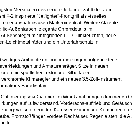
igsten Merkmalen des neuen Outlander zählt der vom
shi
F-2 inspirierte "Jetfighter"-Frontgrill als visuelles
 einer ausnahmslosen Markenidentität. Weitere Akzente
llic-Außenfarben, elegante Chromdetails im
, Außenspiegel mit integrierten LED-Blinkleuchten, neue
en-Leichtmetallräder und ein Unterfahrschutz in
 wertiges Ambiente im Innenraum sorgen aufgepolsterte
Türverkleidungen und Armaturenträger, Sitze in neuen
onen mit sportlicher Textur und Silberfaden-
verchromte Klimaregler und ein neues 3,5-Zoll-Instrument
formations-Farbdisplay.
Optimierungsmaßnahmen im Windkanal bringen dem neuen Out
kungen auf Luftwiderstand, Vorderachs-auftrieb und Geräusch
ziehungsweise erneuerten Karosseriezonen und Komponenten z
ube, Frontstoßfänger, vordere Radhäuser, Regenleisten, die 
poiler.