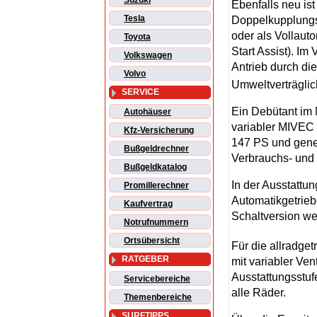
Suzuki
Ebenfalls neu ist
Tesla
Doppelkupplungs
oder als Vollaut
Toyota
Start Assist). Im
Volkswagen
Antrieb durch di
Volvo
Umweltverträglich
SERVICE
Ein Debütant im 
Autohäuser
variabler MIVEC 
Kfz-Versicherung
147 PS und gener
Bußgeldrechner
Verbrauchs- und
Bußgeldkatalog
In der Ausstattu
Promillerechner
Automatikgetrieb
Kaufvertrag
Schaltversion we
Notrufnummern
Ortsübersicht
Für die allradge
RATGEBER
mit variabler Ve
Ausstattungsstuf
Servicebereiche
alle Räder.
Themenbereiche
SURFTIPPS