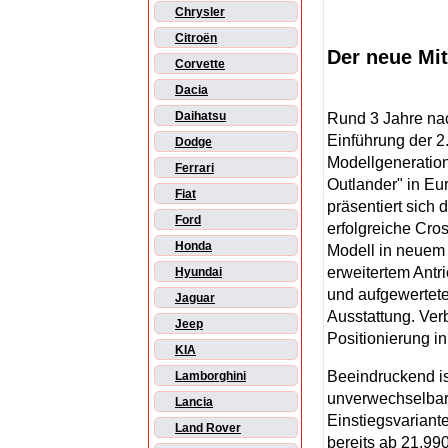
Chrysler
Citroën
Der neue Mit
Corvette
Dacia
Daihatsu
Rund 3 Jahre na
Einführung der 2
Dodge
Modellgeneratio
Ferrari
Outlander" in Eu
Fiat
präsentiert sich 
Ford
erfolgreiche Cro
Honda
Modell in neuem 
erweitertem Antr
Hyundai
und aufgewertete
Jaguar
Ausstattung. Ver
Jeep
Positionierung i
KIA
Beeindruckend is
Lamborghini
unverwechselbare
Lancia
Einstiegsvariante
Land Rover
bereits ab 21.990