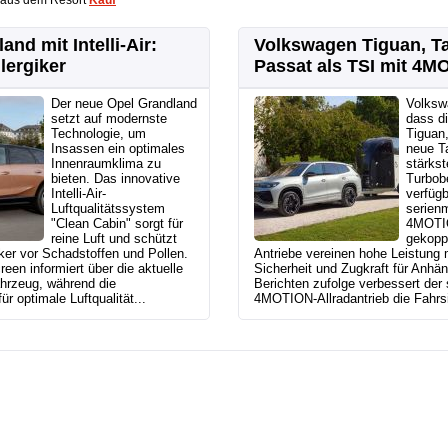
 aus dem Resort
Kauf
and mit Intelli-Air:
Volkswagen Tiguan, T
lergiker
Passat als TSI mit 4M
Der neue Opel Grandland
Volksw
setzt auf modernste
dass di
Technologie, um
Tiguan
Insassen ein optimales
neue T
Innenraumklima zu
stärkst
bieten. Das innovative
Turbob
Intelli-Air-
verfügb
Luftqualitätssystem
serien
"Clean Cabin" sorgt für
4MOTIO
reine Luft und schützt
gekoppe
ker vor Schadstoffen und Pollen.
Antriebe vereinen hohe Leistung m
een informiert über die aktuelle
Sicherheit und Zugkraft für Anhän
ahrzeug, während die
Berichten zufolge verbessert der
für optimale Luftqualität...
4MOTION-Allradantrieb die Fahrsic