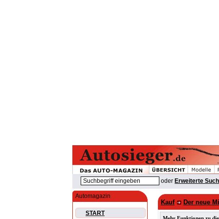
oder
Erweiterte Suc
Automagazin
Kauf
Der neue Mi
START
Mehr Funktionen zu die