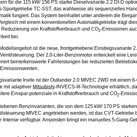
 ein für die 115 kW/ 156 PS starke Dieselvariante 2.2 DI-D opti
-Sportgetriebe TC-SST, das wahlweise als sequenzielles Hand
omatik fungiert. Das System beinhaltet unter anderem die Bergan
 Vergleich mit einem konventionellen Automatikgetriebe trägt die
e Reduzierung von Kraftstoffverbrauch und CO
-Emissionen auc
2
keit bei.
Modellangebot ist die neue, frontgetriebene Einstiegsvariante 
Ventilsteuerung. Der 2,0-Liter-Benzinmotor entwickelt eine Lei
iert bemerkenswerte Fahrleistungen bei reduzierten Betriebsk
 Emissionswerten.
ngsvariante Invite ist der Outlander 2.0 MIVEC 2WD mit einem 
e mit adaptiver
Mitsubishi
-INVECS-III-Technologie erhältlich, 
itere Einspar-potenziale in Kraftstoffverbrauch und CO
-Emissio
2
triebenen Benzinvarianten, die von dem 125 kW/ 170 PS starke
ntilsteuerung MIVEC angetrieben werden, ist das CVT-Getriebe b
e Intense verfügbar. Ansonsten bringt ein manuelles 5-Gang-Getr