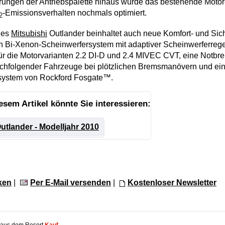
erungen der Antriebspalette hinaus wurde das bestehende Mot
-Emissionsverhalten nochmals optimiert.
2
des
Mitsubishi
Outlander beinhaltet auch neue Komfort- und Sic
 Bi-Xenon-Scheinwerfersystem mit adaptiver Scheinwerferrege
für die Motorvarianten 2.2 DI-D und 2.4 MIVEC CVT, eine Notbr
hfolgender Fahrzeuge bei plötzlichen Bremsmanövern und ein 
ystem von Rockford Fosgate™.
iesem Artikel könnte Sie interessieren:
utlander - Modelljahr 2010
ken
|
Per E-Mail versenden
|
Kostenloser Newsletter