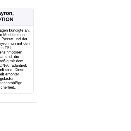
ayron,
OTION
agen kündigte an,
e Modellreihen
, Passat und der
ayron nun mit den
en TSI-
enzinmotoren
ar sind, die
mäßig mit dem
N-Allradantrieb
lt sind. Diese
it erhöhter
gelasten.
 serienmäßige
herheit....