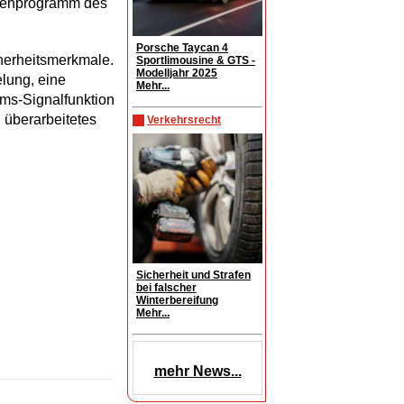
orenprogramm des
Porsche Taycan 4
herheitsmerkmale.
Sportlimousine & GTS -
Modelljahr 2025
lung, eine
Mehr...
ems-Signalfunktion
überarbeitetes
Verkehrsrecht
Sicherheit und Strafen
bei falscher
Winterbereifung
Mehr...
mehr News...