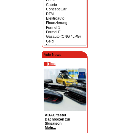
Auto News
Test
ADAC testet
Dachboxen zur
Skisaison
Mehr...