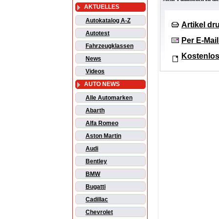
AKTUELLES
Autokatalog A-Z
Artikel d
Autotest
Per E-Mai
Fahrzeugklassen
Kostenlos
News
Videos
AUTO NEWS
Alle Automarken
Abarth
Alfa Romeo
Aston Martin
Audi
Bentley
BMW
Bugatti
Cadillac
Chevrolet