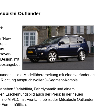
subishi Outlander
ch
.
n "New
ropa
das
ssover-
Design, mit
iebsangebot
r
bunden ist die Modellüberarbeitung mit einer veränderten
n Richtung anspruchsvoller D-Segment-Kombis.
t neben Variabilität, Fahrdynamik und einem
n Erscheinungsbild auch der Preis: In der neuen
 2.0 MIVEC mit Frontantrieb ist der
Mitsubishi
Outlander
 Euro erhältlich.