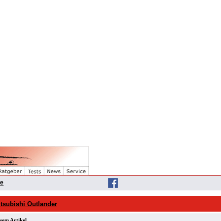
he
tsubishi Outlander
sem Artikel