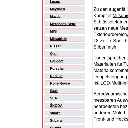
Lexus
Zu den augenfäll
Maybach
Kampfjet
Mitsubi
Mazda
Schlüsselelement
Mercedes-Benz
setzen neue Meta
MINI
Exterieurbereich
Mitsubishi
18-Zoll-7-Speich
Nissan
Silberfinish.
Opel
Für entsprechend
Peugeot
Materialien für 
Porsche
Materialkombinati
Renault
Doppelsteppung, 
mit LCD-Multi-In
Rolls-Royce
Saab
Aerodynamische 
SEAT
messbaren Auswir
ŠKODA
bearbeiteten be
anderem Motorha
smart
Front- und Hecks
Subaru