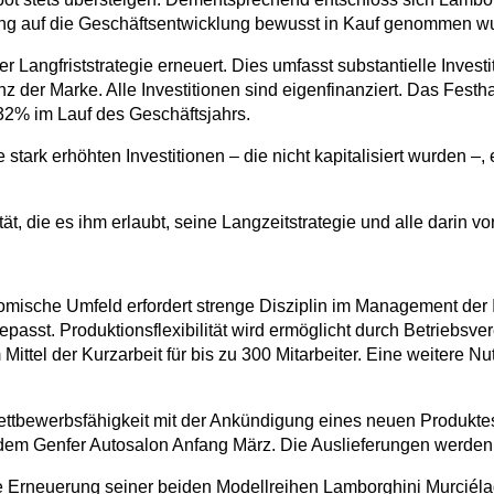
ung auf die Geschäftsentwicklung bewusst in Kauf genommen w
 Langfriststrategie erneuert. Dies umfasst substantielle Investi
 der Marke. Alle Investitionen sind eigenfinanziert. Das Fest
32% im Lauf des Geschäftsjahrs.
tark erhöhten Investitionen – die nicht kapitalisiert wurden –, 
tät, die es ihm erlaubt, seine Langzeitstrategie und alle darin
ische Umfeld erfordert strenge Disziplin im Management der In
asst. Produktionsflexibilität wird ermöglicht durch Betriebsve
tel der Kurzarbeit für bis zu 300 Mitarbeiter. Eine weitere Nu
 Wettbewerbsfähigkeit mit der Ankündigung eines neuen Produktes
dem Genfer Autosalon Anfang März. Die Auslieferungen werde
Erneuerung seiner beiden Modellreihen Lamborghini Murciélag