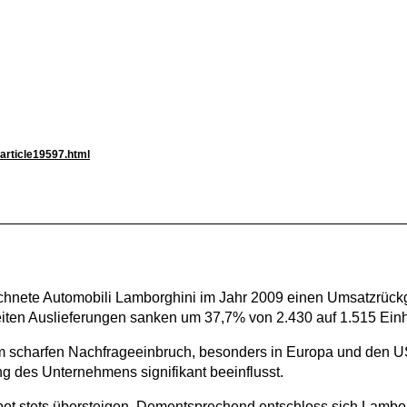
article19597.html
ichnete Automobili Lamborghini im Jahr 2009 einen Umsatzrück
eiten Auslieferungen sanken um 37,7% von 2.430 auf 1.515 Einh
nem scharfen Nachfrageeinbruch, besonders in Europa und den 
 des Unternehmens signifikant beeinflusst.
t stets übersteigen. Dementsprechend entschloss sich Lamborg