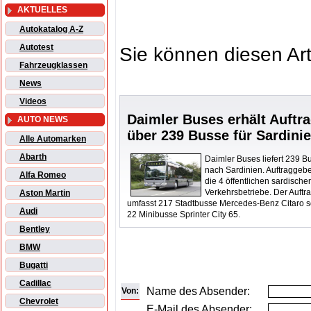
AKTUELLES
Autokatalog A-Z
Autotest
Sie können diesen Art
Fahrzeugklassen
News
Videos
Daimler Buses erhält Auftr
AUTO NEWS
über 239 Busse für Sardini
Alle Automarken
Abarth
Daimler Buses liefert 239 B
nach Sardinien. Auftraggebe
Alfa Romeo
die 4 öffentlichen sardische
Verkehrsbetriebe. Der Auftr
Aston Martin
umfasst 217 Stadtbusse Mercedes-Benz Citaro 
Audi
22 Minibusse Sprinter City 65.
Bentley
BMW
Bugatti
Cadillac
Name des Absender:
Von:
Chevrolet
E-Mail des Absender: