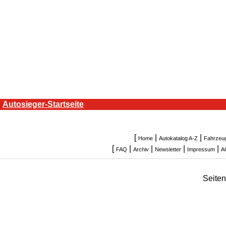
Autosieger-Startseite
[
|
|
Home
Autokatalog A-Z
Fahrzeu
[
|
|
|
|
FAQ
Archiv
Newsletter
Impressum
A
Seite