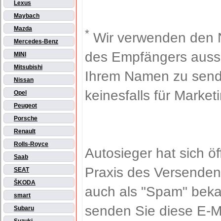
Lexus
Maybach
Mazda
*
Wir verwenden den 
Mercedes-Benz
des Empfängers aussch
MINI
Mitsubishi
Ihrem Namen zu sende
Nissan
keinesfalls für Market
Opel
Peugeot
Porsche
Renault
Rolls-Royce
Autosieger hat sich ö
Saab
Praxis des Versenden
SEAT
ŠKODA
auch als "Spam" beka
smart
senden Sie diese E-M
Subaru