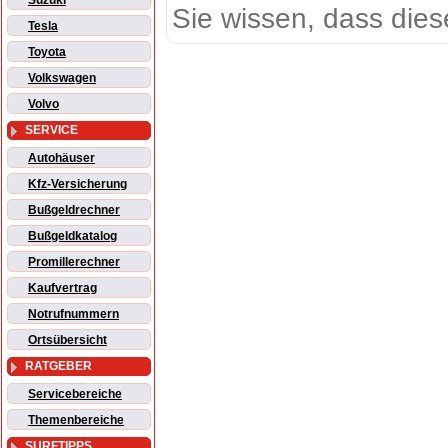
Suzuki
Sie wissen, dass dies
Tesla
Toyota
Volkswagen
Volvo
SERVICE
Autohäuser
Kfz-Versicherung
Bußgeldrechner
Bußgeldkatalog
Promillerechner
Kaufvertrag
Notrufnummern
Ortsübersicht
RATGEBER
Servicebereiche
Themenbereiche
SURFTIPPS