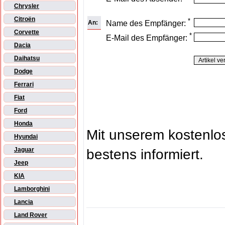
Chrysler
Citroën
*
An:
Name des Empfänger:
Corvette
*
E-Mail des Empfänger:
Dacia
Daihatsu
Dodge
Ferrari
Fiat
Ford
Honda
Mit unserem kostenl
Hyundai
Jaguar
bestens informiert.
Jeep
KIA
Lamborghini
Lancia
Land Rover