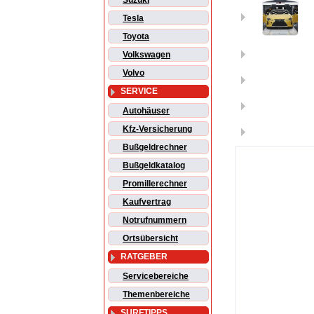
Suzuki
Tesla
Toyota
Volkswagen
Volvo
SERVICE
Autohäuser
Kfz-Versicherung
Bußgeldrechner
Bußgeldkatalog
Promillerechner
Kaufvertrag
Notrufnummern
Ortsübersicht
RATGEBER
Servicebereiche
Themenbereiche
SURFTIPPS