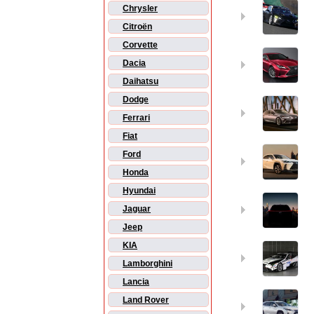
Chrysler
Citroën
Corvette
Dacia
Daihatsu
Dodge
Ferrari
Fiat
Ford
Honda
Hyundai
Jaguar
Jeep
KIA
Lamborghini
Lancia
Land Rover