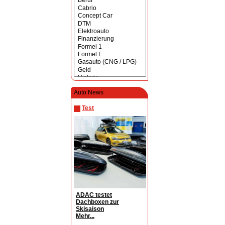
Auto News
Test
ADAC testet
Dachboxen zur
Skisaison
Mehr...