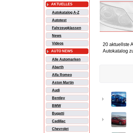
AKTUELLES
Autokatalog A-Z
Autotest
Fahrzeugklassen
News
Videos
20 aktuellste
Autokatalog z
AUTO NEWS
Alle Automarken
Abarth
Alfa Romeo
Aston Martin
Audi
Bentley
BMW
Bugatti
Cadillac
Chevrolet