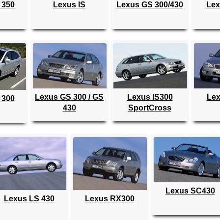
 350
Lexus IS
Lexus GS 300/430
Lex
Lexus GS 300 / GS
Lexus IS300
Lex
 300
430
SportCross
Lexus SC430
Lexus LS 430
Lexus RX300