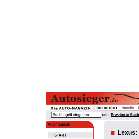
oder
Erweiterte Suc
Automagazin
Lexus:
START