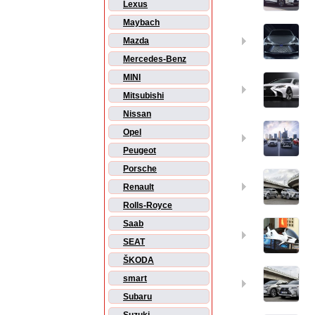
Lexus
Maybach
Mazda
Mercedes-Benz
MINI
Mitsubishi
Nissan
Opel
Peugeot
Porsche
Renault
Rolls-Royce
Saab
SEAT
ŠKODA
smart
Subaru