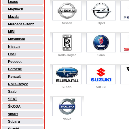
Lexus
Maybach
Mazda
Nissan
Opel
Mercedes-Benz
MINI
Mitsubishi
Nissan
Opel
Rolls-Royce
Saab
Peugeot
Porsche
Renault
Rolls-Royce
Subaru
Suzuki
Saab
SEAT
ŠKODA
smart
Volvo
Subaru