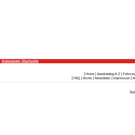
Autosieger-Startseite
[
|
|
Home
Autokatalog A-Z
Fahrzeu
[
|
|
|
|
FAQ
Archiv
Newsletter
Impressum
A
Se