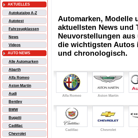
AKTUELLES
Autokatalog A-Z
Automarken, Modelle u
Autotest
aktuellsten News und T
Fahrzeugklassen
Neuvorstellungen aus
News
die wichtigsten Autos 
Videos
und chronologisch.
AUTO NEWS
Alle Automarken
Abarth
Alfa Romeo
Aston Martin
Audi
Alfa Romeo
Aston Martin
Bentley
BMW
Bugatti
Cadillac
Cadillac
Chevrolet
Chevrolet