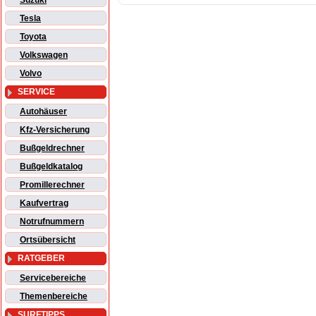
Suzuki
Tesla
Toyota
Volkswagen
Volvo
SERVICE
Autohäuser
Kfz-Versicherung
Bußgeldrechner
Bußgeldkatalog
Promillerechner
Kaufvertrag
Notrufnummern
Ortsübersicht
RATGEBER
Servicebereiche
Themenbereiche
SURFTIPPS