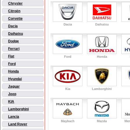
Chrysler
Citroën
Corvette
Dacia
Daihatsu
Dacia
Daihatsu
Dodge
Ferrari
Fiat
Ford
Honda
Ford
Honda
Hyundai
Jaguar
Kia
Lamborghini
Jeep
KIA
Lamborghini
Lancia
Maybach
Mazda
Mer
Land Rover