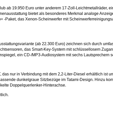
 Club ab 19.950 Euro unter anderem 17-Zoll-Leichtmetallräder, 
nenausstattung bietet als besonderes Merkmal analoge Anzeigen
 Club+ -Paket, das Xenon-Scheinwerfer mit Scheinwerferreinigun
r Ausstattungsvariante (ab 22.300 Euro) zeichnen sich durch u
ichtsensoren, das Smart-Key-System mit schlüssellosem Zugang
nspiegel, ein CD-/MP3-Audiosystem mit sechs Lautsprechern so
s nur in Verbindung mit dem 2,2-Liter-Diesel erhältlich ist u
u passende dunkelgraue Sitzbezüge im Tatami-Design. Hinzu kom
ckelte Doppelquerlenker-Hinterachse.
lich.