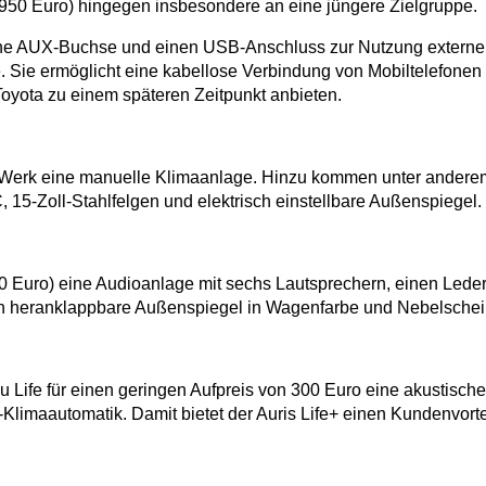
19.950 Euro) hingegen insbesondere an eine jüngere Zielgruppe.
 eine AUX-Buchse und einen USB-Anschluss zur Nutzung externe
e. Sie ermöglicht eine kabellose Verbindung von Mobiltelefonen
Toyota zu einem späteren Zeitpunkt anbieten.
b Werk eine manuelle Klimaanlage. Hinzu kommen unter anderem
 15-Zoll-Stahlfelgen und elektrisch einstellbare Außenspiegel.
50 Euro) eine Audioanlage mit sechs Lautsprechern, einen Leder
isch heranklappbare Außenspiegel in Wagenfarbe und Nebelschei
 Life für einen geringen Aufpreis von 300 Euro eine akustisch
-Klimaautomatik. Damit bietet der Auris Life+ einen Kundenvort