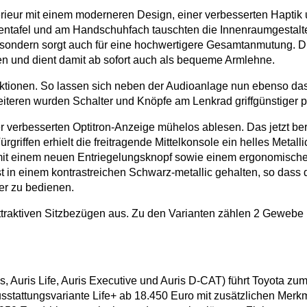
ieur mit einem moderneren Design, einer verbesserten Haptik 
rentafel und am Handschuhfach tauschten die Innenraumgestal
n, sondern sorgt auch für eine hochwertigere Gesamtanmutung. D
n und dient damit ab sofort auch als bequeme Armlehne.
ktionen. So lassen sich neben der Audioanlage nun ebenso das 
iteren wurden Schalter und Knöpfe am Lenkrad griffgünstiger pl
r verbesserten Optitron-Anzeige mühelos ablesen. Das jetzt be
ürgriffen erhielt die freitragende Mittelkonsole ein helles Met
mit einem neuen Entriegelungsknopf sowie einem ergonomischen 
 in einem kontrastreichen Schwarz-metallic gehalten, so dass 
ter zu bedienen.
traktiven Sitzbezügen aus. Zu den Varianten zählen 2 Gewebe i
 Auris Life, Auris Executive und Auris D-CAT) führt Toyota zum 
stattungsvariante Life+ ab 18.450 Euro mit zusätzlichen Merkma