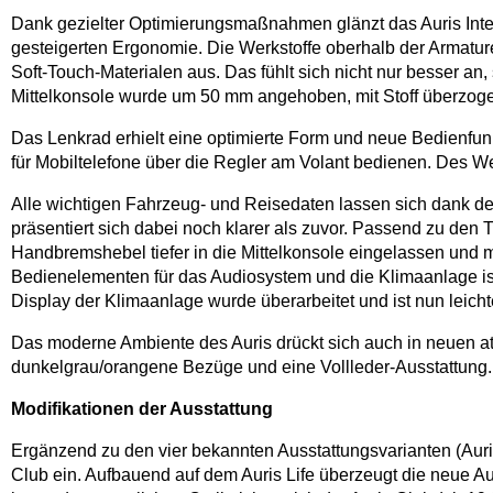
Dank gezielter Optimierungsmaßnahmen glänzt das Auris Inter
gesteigerten Ergonomie. Die Werkstoffe oberhalb der Armatu
Soft-Touch-Materialen aus. Das fühlt sich nicht nur besser a
Mittelkonsole wurde um 50 mm angehoben, mit Stoff überzoge
Das Lenkrad erhielt eine optimierte Form und neue Bedienfun
für Mobiltelefone über die Regler am Volant bedienen. Des We
Alle wichtigen Fahrzeug- und Reisedaten lassen sich dank de
präsentiert sich dabei noch klarer als zuvor. Passend zu den T
Handbremshebel tiefer in die Mittelkonsole eingelassen und 
Bedienelementen für das Audiosystem und die Klimaanlage ist
Display der Klimaanlage wurde überarbeitet und ist nun leich
Das moderne Ambiente des Auris drückt sich auch in neuen at
dunkelgrau/orangene Bezüge und eine Vollleder-Ausstattung.
Modifikationen der Ausstattung
Ergänzend zu den vier bekannten Ausstattungsvarianten (Auris,
Club ein. Aufbauend auf dem Auris Life überzeugt die neue Aus