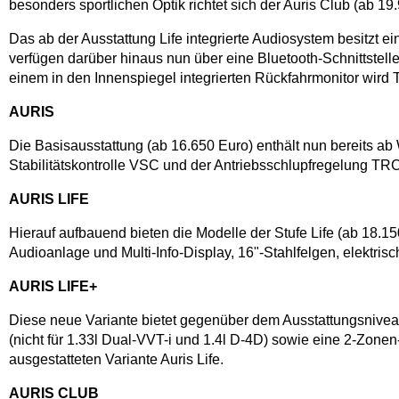
besonders sportlichen Optik richtet sich der Auris Club (ab 
Das ab der Ausstattung Life integrierte Audiosystem besitzt
verfügen darüber hinaus nun über eine Bluetooth-Schnittstell
einem in den Innenspiegel integrierten Rückfahrmonitor wird 
AURIS
Die Basisausstattung (ab 16.650 Euro) enthält nun bereits a
Stabilitätskontrolle VSC und der Antriebsschlupfregelung TRC,
AURIS LIFE
Hierauf aufbauend bieten die Modelle der Stufe Life (ab 18.1
Audioanlage und Multi-Info-Display, 16"-Stahlfelgen, elektr
AURIS LIFE+
Diese neue Variante bietet gegenüber dem Ausstattungsniveau
(nicht für 1.33l Dual-VVT-i und 1.4l D-4D) sowie eine 2-Zonen
ausgestatteten Variante Auris Life.
AURIS CLUB