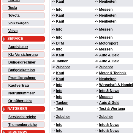
Suzuki
->
Kauf
->
Neuheiten
Tesla
->
Info
->
Messen
Toyota
->
Kauf
->
Neuheiten
->
Kauf
->
Neuheiten
Volkswagen
->
Info
->
Messen
Volvo
->
Info
->
Messen
SERVICE
->
DTM
->
Motorsport
Autohäuser
->
Info
->
Messen
Kfz-Versicherung
->
Kauf
->
Auto & Geld
->
Tanken
->
Auto & Geld
Bußgeldrechner
->
Zubehör
->
Zubehör
Bußgeldkatalog
->
Kauf
->
Motor & Technik
Promillerechner
->
Kauf
->
Neuheiten
->
Info
->
Wirtschaft & Handel
Kaufvertrag
->
Info
->
Info & News
Notrufnummern
->
Info
->
Messen
Ortsübersicht
->
Tanken
->
Auto & Geld
RATGEBER
->
Test
->
Test & Wertung
->
Zubehör
->
Zubehör
Servicebereiche
Themenbereiche
->
Info
->
Info & News
->
Info
->
Info & News
SURFTIPPS