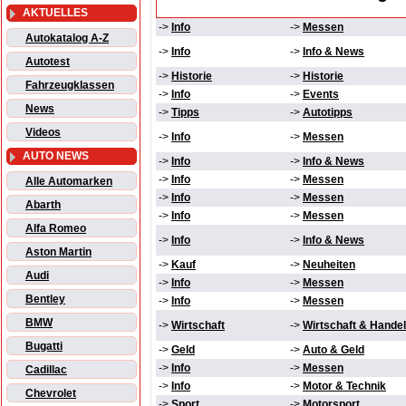
AKTUELLES
->
Info
->
Messen
Autokatalog A-Z
->
Info
->
Info & News
Autotest
->
Historie
->
Historie
Fahrzeugklassen
->
Info
->
Events
News
->
Tipps
->
Autotipps
Videos
->
Info
->
Messen
AUTO NEWS
->
Info
->
Info & News
->
Info
->
Messen
Alle Automarken
->
Info
->
Messen
Abarth
->
Info
->
Messen
Alfa Romeo
->
Info
->
Info & News
Aston Martin
->
Kauf
->
Neuheiten
Audi
->
Info
->
Messen
Bentley
->
Info
->
Messen
BMW
->
Wirtschaft
->
Wirtschaft & Handel
Bugatti
->
Geld
->
Auto & Geld
->
Info
->
Messen
Cadillac
->
Info
->
Motor & Technik
Chevrolet
->
Sport
->
Motorsport