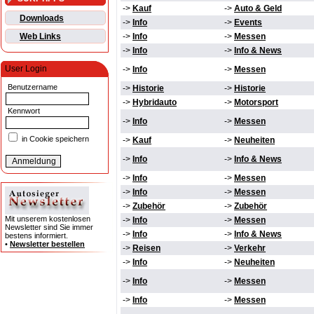
->
Kauf
->
Auto & Geld
Downloads
->
Info
->
Events
Web Links
->
Info
->
Messen
->
Info
->
Info & News
User Login
->
Info
->
Messen
Benutzername
->
Historie
->
Historie
->
Hybridauto
->
Motorsport
Kennwort
->
Info
->
Messen
in Cookie speichern
->
Kauf
->
Neuheiten
->
Info
->
Info & News
->
Info
->
Messen
->
Info
->
Messen
->
Zubehör
->
Zubehör
Mit unserem kostenlosen
->
Info
->
Messen
Newsletter sind Sie immer
->
Info
->
Info & News
bestens informiert.
•
Newsletter bestellen
->
Reisen
->
Verkehr
->
Info
->
Neuheiten
->
Info
->
Messen
->
Info
->
Messen