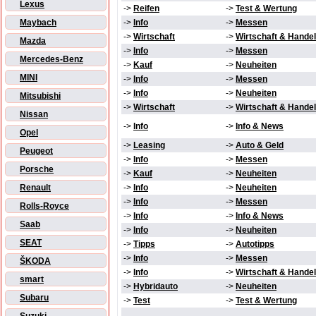
Lexus
->
Reifen
->
Test & Wertung
Maybach
->
Info
->
Messen
->
Wirtschaft
->
Wirtschaft & Handel
Mazda
->
Info
->
Messen
Mercedes-Benz
->
Kauf
->
Neuheiten
MINI
->
Info
->
Messen
->
Info
->
Neuheiten
Mitsubishi
->
Wirtschaft
->
Wirtschaft & Handel
Nissan
->
Info
->
Info & News
Opel
->
Leasing
->
Auto & Geld
Peugeot
->
Info
->
Messen
Porsche
->
Kauf
->
Neuheiten
Renault
->
Info
->
Neuheiten
->
Info
->
Messen
Rolls-Royce
->
Info
->
Info & News
Saab
->
Info
->
Neuheiten
SEAT
->
Tipps
->
Autotipps
->
Info
->
Messen
ŠKODA
->
Info
->
Wirtschaft & Handel
smart
->
Hybridauto
->
Neuheiten
Subaru
->
Test
->
Test & Wertung