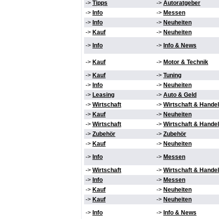
->
Tipps
->
Autoratgeber
->
Info
->
Messen
->
Info
->
Neuheiten
->
Kauf
->
Neuheiten
->
Info
->
Info & News
->
Kauf
->
Motor & Technik
->
Kauf
->
Tuning
->
Info
->
Neuheiten
->
Leasing
->
Auto & Geld
->
Wirtschaft
->
Wirtschaft & Handel
->
Kauf
->
Neuheiten
->
Wirtschaft
->
Wirtschaft & Handel
->
Zubehör
->
Zubehör
->
Kauf
->
Neuheiten
->
Info
->
Messen
->
Wirtschaft
->
Wirtschaft & Handel
->
Info
->
Messen
->
Kauf
->
Neuheiten
->
Kauf
->
Neuheiten
->
Info
->
Info & News