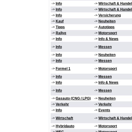
->
Info
->
Wirtschaft & Handel
->
Info
->
Wirtschaft & Handel
->
Info
->
Versicherung
->
Kauf
->
Neuheiten
->
Tipps
->
Autotipps
->
Rallye
->
Motorsport
->
Info
->
Info & News
->
Info
->
Messen
->
Info
->
Neuheiten
->
Info
->
Messen
->
Formel 1
->
Motorsport
->
Info
->
Messen
->
Info
->
Info & News
->
Info
->
Messen
->
Gasauto (CNG / LPG)
->
Neuheiten
->
Verkehr
->
Verkehr
->
Info
->
Events
->
Wirtschaft
->
Wirtschaft & Handel
->
Hybridauto
->
Motorsport