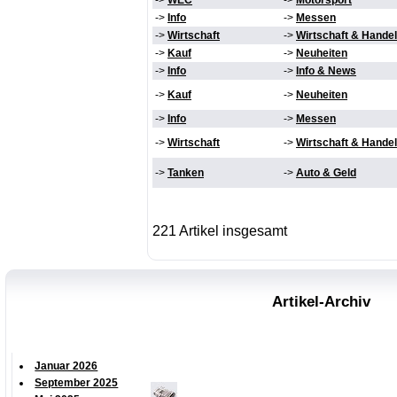
->
WEC
->
Motorsport
->
Info
->
Messen
->
Wirtschaft
->
Wirtschaft & Handel
->
Kauf
->
Neuheiten
->
Info
->
Info & News
->
Kauf
->
Neuheiten
->
Info
->
Messen
->
Wirtschaft
->
Wirtschaft & Handel
->
Tanken
->
Auto & Geld
221 Artikel insgesamt
Artikel-Archiv
Januar 2026
September 2025