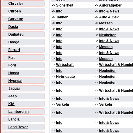
Chrysler
->
Sicherheit
->
Autoratgeber
Citroën
->
Info
->
Info & News
->
Tanken
->
Auto & Geld
Corvette
->
Info
->
Messen
Dacia
->
Info
->
Info & News
Daihatsu
->
Info
->
Neuheiten
->
Info
->
Info & News
Dodge
->
Info
->
Messen
Ferrari
->
Info
->
Info & News
Fiat
->
Info
->
Messen
->
Wirtschaft
->
Wirtschaft & Handel
Ford
->
Info
->
Neuheiten
Honda
->
Hybridauto
->
Neuheiten
Hyundai
->
Info
->
Neuheiten
Jaguar
->
Info
->
Wirtschaft & Handel
Jeep
->
Info
->
Info & News
KIA
->
Verkehr
->
Verkehr
Lamborghini
->
Info
->
Wirtschaft & Handel
Lancia
->
Info
->
Info & News
Land Rover
->
Info
->
Info & News