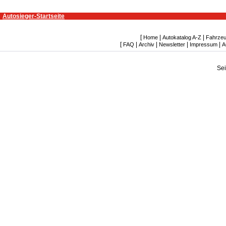
Autosieger-Startseite
[
|
|
Home
Autokatalog A-Z
Fahrzeu
[
|
|
|
|
FAQ
Archiv
Newsletter
Impressum
A
Se