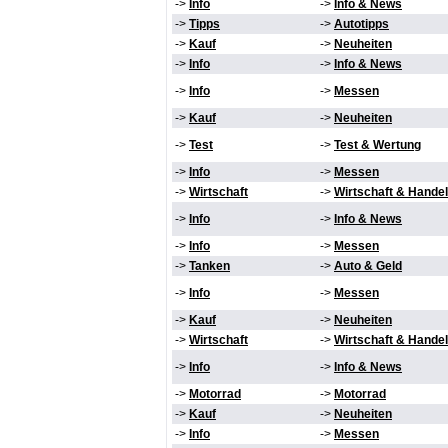
->
Info
->
Info & News
->
Tipps
->
Autotipps
->
Kauf
->
Neuheiten
->
Info
->
Info & News
->
Info
->
Messen
->
Kauf
->
Neuheiten
->
Test
->
Test & Wertung
->
Info
->
Messen
->
Wirtschaft
->
Wirtschaft & Handel
->
Info
->
Info & News
->
Info
->
Messen
->
Tanken
->
Auto & Geld
->
Info
->
Messen
->
Kauf
->
Neuheiten
->
Wirtschaft
->
Wirtschaft & Handel
->
Info
->
Info & News
->
Motorrad
->
Motorrad
->
Kauf
->
Neuheiten
->
Info
->
Messen