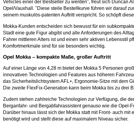
Vehicles einer der Bestseller zu werden", freut sich Duncan A
Opel/Vauxhall. "Diese steile Bestellkurve führen wir darauf zu
seinem muskulös-patenten Auftritt verspricht. So schöpft die
Mokka-Kunden entscheiden sich bewusst für ein subkompaktes
Stadt eine gute Figur abgibt und alle Anforderungen des Allta
Fahrer mittleren Alters ist und einen sehr aktiven Lebensstil
Komfortmerkmale sind für sie besonders wichtig.
Opel Mokka – kompakte Maße, großer Auftritt
Auf einer Länge von 4,28 m bietet der Mokka 5 Personen großz
innovativen Technologien und Features aus höheren Fahrzeu
das Sicherheitslichtsystem AFL+, Ergonomie-Sitze mit dem Gü
Die zweite FlexFix-Generation kann beim Mokka bis zu drei Bi
Zudem stehen zahlreiche Technologien zur Verfügung, die den
Berganfahr- und Bergabfahrassistent genauso wie die Opel-Fr
Darüber hinaus lässt sich der Mokka statt mit Front- auch mi
benötigt wird und stellt diese auf maximalem Niveau sicher.