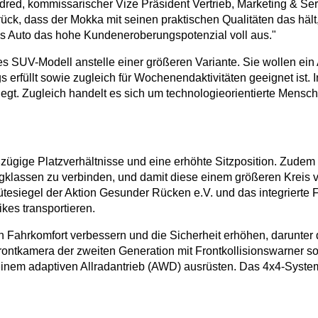
ldred, kommissarischer Vize Präsident Vertrieb, Marketing & Ser
rück, dass der Mokka mit seinen praktischen Qualitäten das hält
ses Auto das hohe Kundeneroberungspotenzial voll aus."
 SUV-Modell anstelle einer größeren Variante. Sie wollen ein
gs erfüllt sowie zugleich für Wochenendaktivitäten geeignet ist
 pflegt. Zugleich handelt es sich um technologieorientierte Mens
ügige Platzverhältnisse und eine erhöhte Sitzposition. Zudem l
gklassen zu verbinden, und damit diese einem größeren Kreis 
tesiegel der Aktion Gesunder Rücken e.V. und das integrierte
kes transportieren.
 Fahrkomfort verbessern und die Sicherheit erhöhen, darunter
ontkamera der zweiten Generation mit Frontkollisionswarner so
t einem adaptiven Allradantrieb (AWD) ausrüsten. Das 4x4-System