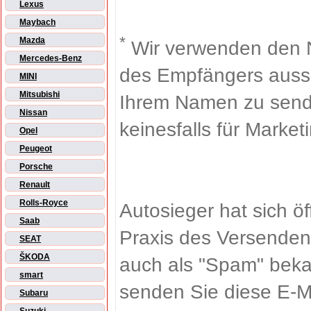
Lexus
Maybach
*
Mazda
Wir verwenden den 
Mercedes-Benz
des Empfängers aussch
MINI
Mitsubishi
Ihrem Namen zu sende
Nissan
keinesfalls für Market
Opel
Peugeot
Porsche
Renault
Rolls-Royce
Autosieger hat sich ö
Saab
Praxis des Versenden
SEAT
ŠKODA
auch als "Spam" beka
smart
senden Sie diese E-M
Subaru