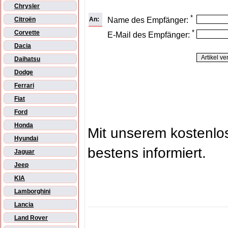
Chrysler
*
An:
Name des Empfänger:
Citroën
*
Corvette
E-Mail des Empfänger:
Dacia
Daihatsu
Dodge
Ferrari
Fiat
Ford
Honda
Mit unserem kostenl
Hyundai
bestens informiert.
Jaguar
Jeep
KIA
Lamborghini
Lancia
Land Rover