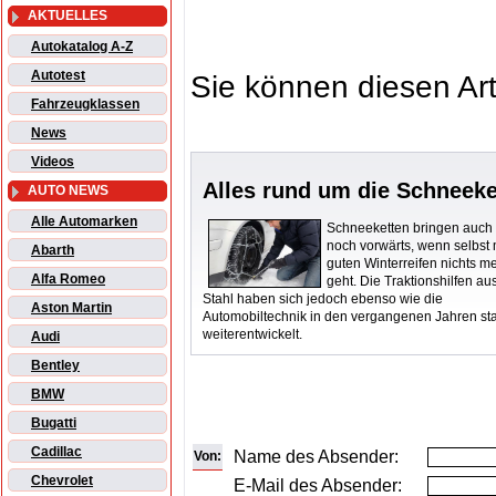
AKTUELLES
Autokatalog A-Z
Autotest
Sie können diesen Art
Fahrzeugklassen
News
Videos
Alles rund um die Schneeke
AUTO NEWS
Alle Automarken
Schneeketten bringen auch
noch vorwärts, wenn selbst 
Abarth
guten Winterreifen nichts m
Alfa Romeo
geht. Die Traktionshilfen au
Stahl haben sich jedoch ebenso wie die
Aston Martin
Automobiltechnik in den vergangenen Jahren st
weiterentwickelt.
Audi
Bentley
BMW
Bugatti
Cadillac
Name des Absender:
Von:
Chevrolet
E-Mail des Absender: