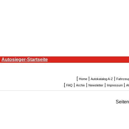
Autosieger-Startseite
[
|
|
Home
Autokatalog A-Z
Fahrzeu
[
|
|
|
|
FAQ
Archiv
Newsletter
Impressum
A
Seite