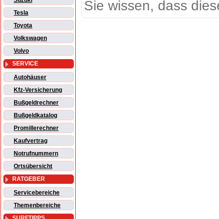
Suzuki
Sie wissen, dass dies
Tesla
Toyota
Volkswagen
Volvo
SERVICE
Autohäuser
Kfz-Versicherung
Bußgeldrechner
Bußgeldkatalog
Promillerechner
Kaufvertrag
Notrufnummern
Ortsübersicht
RATGEBER
Servicebereiche
Themenbereiche
SURFTIPPS