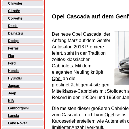
Chrysler
Citroën
Opel Cascada auf dem Genf
Corvette
Dacia
Daihatsu
Der neue
Opel
Cascada, der
Anfang März auf dem Genfer
Dodge
Autosalon 2013 Premiere
Ferrari
feiert, steht in der Tradition
Fiat
zeitlos-klassischer
Ford
Cabriolets. Mit dem
Honda
eleganten Neuling knüpft
Opel
an die
Hyundai
prestigeträchtigen 4-sitzigen
Jaguar
Mittelklasse-Cabriolets mit Stoffdach 
Jeep
Rekord in den 1950er und 1960er Jahr
KIA
Die meisten dieser größeren Cabriol
Lamborghini
zum Cascada – nicht von
Opel
selbst 
Lancia
Karosserieherstellern wie Autenrieth
Land Rover
limitierter Anzahl verkauft.