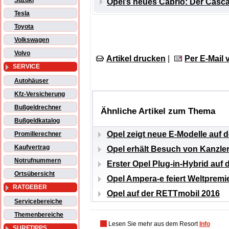
Suzuki
Opel’s neues Cabrio: Der Casc
Tesla
Toyota
Volkswagen
Volvo
Artikel drucken
|
Per E-Mail
SERVICE
Autohäuser
Kfz-Versicherung
Bußgeldrechner
Ähnliche Artikel zum Thema
Bußgeldkatalog
Opel zeigt neue E-Modelle auf 
Promillerechner
Kaufvertrag
Opel erhält Besuch von Kanzler
Notrufnummern
Erster Opel Plug-in-Hybrid auf 
Ortsübersicht
Opel Ampera-e feiert Weltpremie
RATGEBER
Opel auf der RETTmobil 2016
Servicebereiche
Themenbereiche
Lesen Sie mehr aus dem Resort
Info
SURFTIPPS