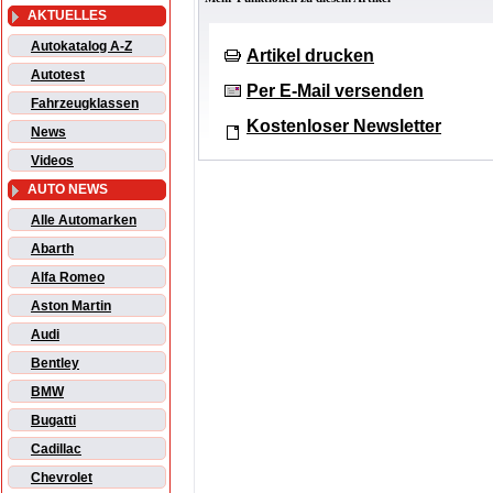
AKTUELLES
Autokatalog A-Z
Artikel drucken
Autotest
Per E-Mail versenden
Fahrzeugklassen
Kostenloser Newsletter
News
Videos
AUTO NEWS
Alle Automarken
Abarth
Alfa Romeo
Aston Martin
Audi
Bentley
BMW
Bugatti
Cadillac
Chevrolet