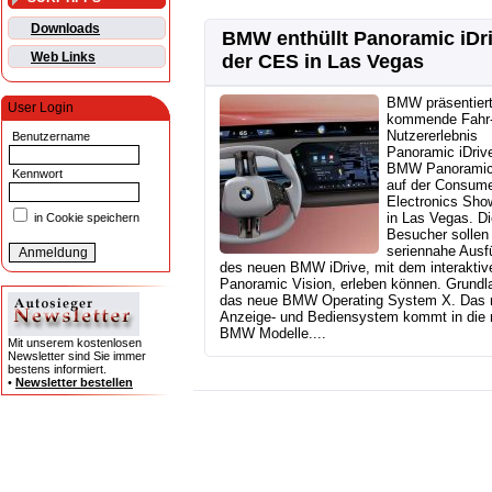
Downloads
BMW enthüllt Panoramic iDri
Web Links
der CES in Las Vegas
BMW präsentier
User Login
kommende Fahr-
Nutzererlebnis
Benutzername
Panoramic iDriv
BMW Panoramic
Kennwort
auf der Consum
Electronics Sho
in Las Vegas. Di
in Cookie speichern
Besucher sollen 
seriennahe Ausf
des neuen BMW iDrive, mit dem interakt
Panoramic Vision, erleben können. Grundla
das neue BMW Operating System X. Das 
Anzeige- und Bediensystem kommt in die
BMW Modelle....
Mit unserem kostenlosen
Newsletter sind Sie immer
bestens informiert.
•
Newsletter bestellen