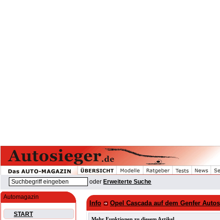
oder
Erweiterte Suche
Automagazin
Info
Opel Cascada auf dem Genfer Autos
START
Mehr Funktionen zu diesem Artikel