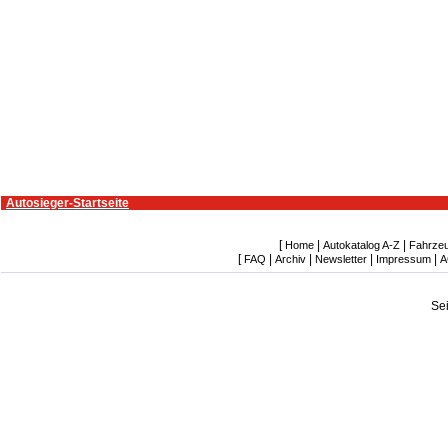
Autosieger-Startseite
[
|
|
Home
Autokatalog A-Z
Fahrze
[
|
|
|
|
FAQ
Archiv
Newsletter
Impressum
A
Se