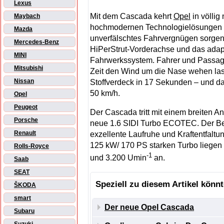
Lexus
Mit dem Cascada kehrt
Opel
in völli
Maybach
hochmodernen Technologielösungen i
Mazda
unverfälschtes Fahrvergnügen sorgen 
Mercedes-Benz
HiPerStrut-Vorderachse und das adap
MINI
Fahrwerkssystem. Fahrer und Passagi
Mitsubishi
Zeit den Wind um die Nase wehen lass
Nissan
Stoffverdeck in 17 Sekunden – und da
50 km/h.
Opel
Peugeot
Der Cascada tritt mit einem breiten Ant
Porsche
neue 1.6 SIDI Turbo ECOTEC. Der Benz
Renault
exzellente Laufruhe und Kraftentfalt
125 kW/ 170 PS starken Turbo liege
Rolls-Royce
-1
und 3.200 Umin
an.
Saab
SEAT
Speziell zu diesem Artikel könnt
ŠKODA
smart
Der neue Opel Cascada
Subaru