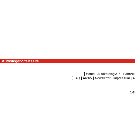
Autosieger-Startseite
[
|
|
Home
Autokatalog A-Z
Fahrze
[
|
|
|
|
FAQ
Archiv
Newsletter
Impressum
A
Se