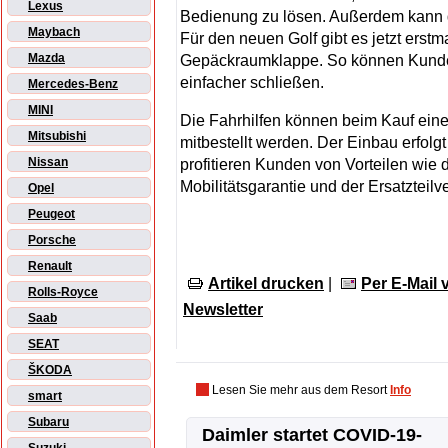
Lexus
Bedienung zu lösen. Außerdem kann
Maybach
Für den neuen Golf gibt es jetzt erstma
Mazda
Gepäckraumklappe. So können Kunden
einfacher schließen.
Mercedes-Benz
MINI
Die Fahrhilfen können beim Kauf ei
Mitsubishi
mitbestellt werden. Der Einbau erfolgt
Nissan
profitieren Kunden von Vorteilen wie 
Mobilitätsgarantie und der Ersatzteil
Opel
Peugeot
Porsche
Renault
Artikel drucken
|
Per E-Mail
Rolls-Royce
Newsletter
Saab
SEAT
ŠKODA
Lesen Sie mehr aus dem Resort
Info
smart
Subaru
Daimler startet COVID-19-