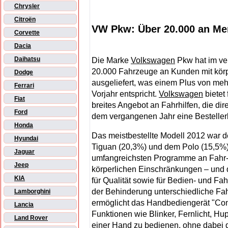
Chrysler
Citroën
VW Pkw: Über 20.000 an Men
Corvette
Dacia
Daihatsu
Die Marke
Volkswagen
Pkw hat im ve
20.000 Fahrzeuge an Kunden mit kör
Dodge
ausgeliefert, was einem Plus von mehr
Ferrari
Vorjahr entspricht.
Volkswagen
bietet
Fiat
breites Angebot an Fahrhilfen, die di
Ford
dem vergangenen Jahr eine Besteller
Honda
Das meistbestellte Modell 2012 war d
Hyundai
Tiguan (20,3%) und dem Polo (15,5%
Jaguar
umfangreichsten Programme an Fahr- 
Jeep
körperlichen Einschränkungen – und
KIA
für Qualität sowie für Bedien- und Fah
der Behinderung unterschiedliche Fah
Lamborghini
ermöglicht das Handbediengerät "Com
Lancia
Funktionen wie Blinker, Fernlicht, Hu
Land Rover
einer Hand zu bedienen, ohne dabei d