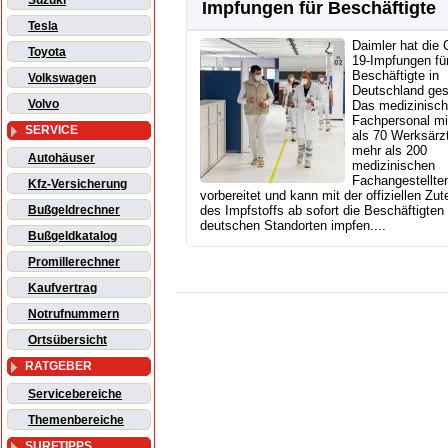
Suzuki
Impfungen für Beschäftigte
Tesla
Daimler hat die
Toyota
19-Impfungen fü
Beschäftigte in
Volkswagen
Deutschland gest
Volvo
Das medizinisc
Fachpersonal mi
SERVICE
als 70 Werksärz
mehr als 200
Autohäuser
medizinischen
Fachangestellten
Kfz-Versicherung
vorbereitet und kann mit der offiziellen Zut
Bußgeldrechner
des Impfstoffs ab sofort die Beschäftigten
deutschen Standorten impfen....
Bußgeldkatalog
Promillerechner
Kaufvertrag
Notrufnummern
Ortsübersicht
RATGEBER
Servicebereiche
Themenbereiche
SURFTIPPS