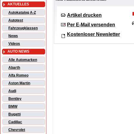
AKTUELLES
Autokatalog A-Z
Artikel drucken
Autotest
Per E-Mail versenden
Fahrzeugklassen
Kostenloser Newsletter
News
Videos
AUTO NEWS
Alle Automarken
Abarth
Alfa Romeo
Aston Martin
Audi
Bentley
BMW
Bugatti
Cadillac
Chevrolet