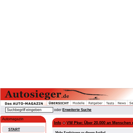
oder
Erweiterte Suche
Automagazin
Info
VW Pkw: Über 20.000 an Menschen m
START
Mehr Funktionen zu diesem Artikel