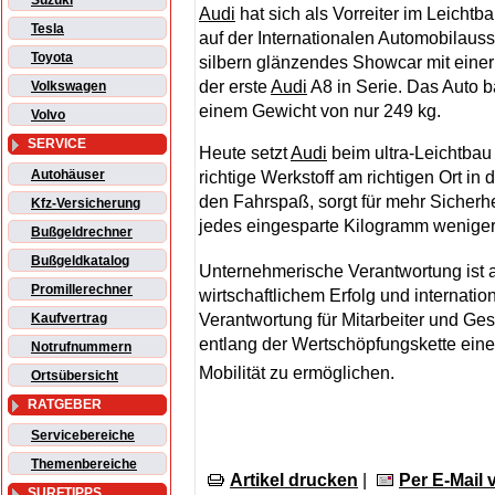
Suzuki
Audi
hat sich als Vorreiter im Leichtb
Tesla
auf der Internationalen Automobilauss
Toyota
silbern glänzendes Showcar mit einer
der erste
Audi
A8 in Serie. Das Auto b
Volkswagen
einem Gewicht von nur 249 kg.
Volvo
SERVICE
Heute setzt
Audi
beim ultra-Leichtbau 
Autohäuser
richtige Werkstoff am richtigen Ort i
den Fahrspaß, sorgt für mehr Sicherhe
Kfz-Versicherung
jedes eingesparte Kilogramm weniger
Bußgeldrechner
Bußgeldkatalog
Unternehmerische Verantwortung ist a
Promillerechner
wirtschaftlichem Erfolg und internati
Verantwortung für Mitarbeiter und G
Kaufvertrag
entlang der Wertschöpfungskette eine
Notrufnummern
Mobilität zu ermöglichen.
Ortsübersicht
RATGEBER
Servicebereiche
Themenbereiche
Artikel drucken
|
Per E-Mail
SURFTIPPS