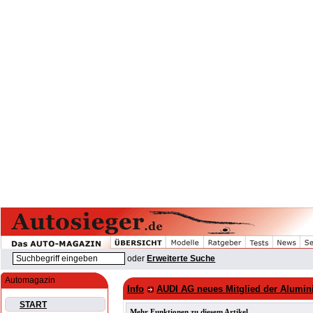
oder
Erweiterte Suche
Automagazin
Info
AUDI AG neues Mitglied der Alumini
START
Mehr Funktionen zu diesem Artikel