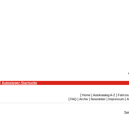
Autosieger-Startseite
[
|
|
Home
Autokatalog A-Z
Fahrze
[
|
|
|
|
FAQ
Archiv
Newsletter
Impressum
A
Se