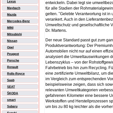
Lexus
entwickeln. Dabei legt sie umweltbezo
für alle Stadien der Rohmaterialgewi
Maybach
gelten. "Gelebte Verantwortung ist 
Mazda
verankert. Auch in den Lieferantenbe
Mercedes-Benz
Umweltschutz und gesellschaftliche Ve
MINI
Dr. Martens.
Mitsubishi
Der neue Standard passt gut zum gan
Nissan
Produkt­verantwortung: Der Premiumher
Opel
Automobilen nicht nur auf einen effizi
Peugeot
analysiert die Umweltauswirkungen d
Porsche
Lebenszyklus – von der Rohstoffgewi
Renault
Fahrbetrieb bis hin zum Recycling. Fü
eine zertifizierte Umweltbilanz, um 
Rolls-Royce
im Vergleich zum entsprechenden Vor
Saab
beispielsweise zeigen, dass sich sow
SEAT
relevanten Umweltkategorien verbess
ŠKODA
gefahrenen Kilometer eine bessere U
smart
Werkstoffen und Herstellprozessen spie
um bis zu 80 kg leichter als die vorh
Subaru