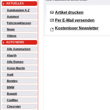
AKTUELLES
Autokatalog A-Z
Artikel drucken
Autotest
Per E-Mail versenden
Fahrzeugklassen
Kostenloser Newsletter
News
Videos
AUTO NEWS
Alle Automarken
Abarth
Alfa Romeo
Aston Martin
Audi
Bentley
BMW
Bugatti
Cadillac
Chevrolet