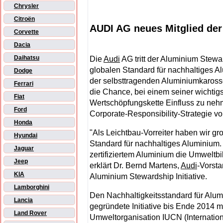
Chrysler
Citroën
AUDI AG neues Mitglied der
Corvette
Dacia
Daihatsu
Die
Audi
AG tritt der Aluminium Stewar
globalen Standard für nachhaltiges Al
Dodge
der selbsttragenden Aluminiumkarosse
Ferrari
die Chance, bei einem seiner wichtig
Fiat
Wertschöpfungskette Einfluss zu nehm
Ford
Corporate-Responsibility-Strategie v
Honda
"Als Leichtbau-Vorreiter haben wir g
Hyundai
Standard für nachhaltiges Aluminium. 
Jaguar
zertifiziertem Aluminium die Umweltbi
Jeep
erklärt Dr. Bernd Martens,
Audi
-Vorsta
KIA
Aluminium Stewardship Initiative.
Lamborghini
Den Nachhaltigkeitsstandard für Alum
Lancia
gegründete Initiative bis Ende 2014 m
Land Rover
Umweltorganisation IUCN (Internation