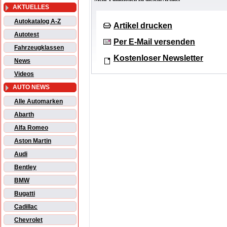
AKTUELLES
Autokatalog A-Z
Artikel drucken
Autotest
Per E-Mail versenden
Fahrzeugklassen
Kostenloser Newsletter
News
Videos
AUTO NEWS
Alle Automarken
Abarth
Alfa Romeo
Aston Martin
Audi
Bentley
BMW
Bugatti
Cadillac
Chevrolet