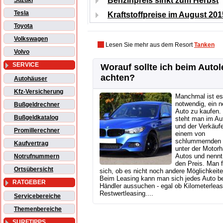
Benzinpreis sinkt zum Herbst
Suzuki
Tesla
Kraftstoffpreise im August 201
Toyota
Volkswagen
Lesen Sie mehr aus dem Resort
Tanken
Volvo
SERVICE
Worauf sollte ich beim Auto
achten?
Autohäuser
Kfz-Versicherung
Manchmal ist es
notwendig, ein 
Bußgeldrechner
Auto zu kaufen.
Bußgeldkatalog
steht man im Au
und der Verkäufe
Promillerechner
einem von
schlummernden 
Kaufvertrag
unter der Motor
Autos und nennt
Notrufnummern
den Preis. Man f
Ortsübersicht
sich, ob es nicht noch andere Möglichkeit
Beim Leasing kann man sich jedes Auto b
RATGEBER
Händler aussuchen - egal ob Kilometerleas
Restwertleasing....
Servicebereiche
Themenbereiche
SURFTIPPS