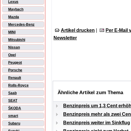
Lexus
Maybach
Mazda
Mercedes-Benz
Artikel drucken
|
Per E-Mail
MINI
Newsletter
Mitsubishi
Nissan
Opel
Peugeot
Porsche
Renault
Rolls-Royce
Ähnliche Artikel zum Thema
Saab
SEAT
Benzinpreis um 1,3 Cent erhöh
ŠKODA
Benzinpreis mehr als zwei Cent
smart
Benzinpreis weiter im Sinkflug
Subaru