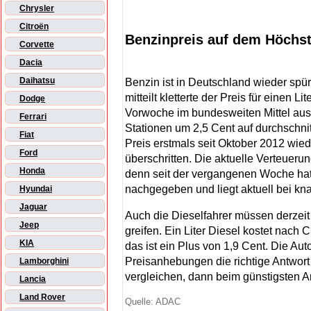
Chrysler
Citroën
Benzinpreis auf dem Höchst
Corvette
Dacia
Daihatsu
Benzin ist in Deutschland wieder sp
mitteilt kletterte der Preis für einen L
Dodge
Vorwoche im bundesweiten Mittel aus
Ferrari
Stationen um 2,5 Cent auf durchschnit
Fiat
Preis erstmals seit Oktober 2012 wie
Ford
überschritten. Die aktuelle Verteuerung
Honda
denn seit der vergangenen Woche hat 
nachgegeben und liegt aktuell bei kna
Hyundai
Jaguar
Auch die Dieselfahrer müssen derzeit fü
Jeep
greifen. Ein Liter Diesel kostet nach
KIA
das ist ein Plus von 1,9 Cent. Die Auto
Preisanhebungen die richtige Antwort 
Lamborghini
vergleichen, dann beim günstigsten A
Lancia
Land Rover
Quelle: ADAC