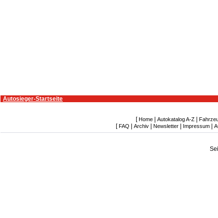
Autosieger-Startseite
[
|
|
Home
Autokatalog A-Z
Fahrze
[
|
|
|
|
FAQ
Archiv
Newsletter
Impressum
A
Se