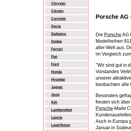
Chrysler
Citroën
Porsche AG e
Corvette
Dacia
Daihatsu
Die
Porsche
AG l
Modellreihen 91
Dodge
aller Welt aus. 
Ferrari
im Vergleich zum
Fiat
Ford
"Wir sind gut in 
Vorstandes Vertri
Honda
unserer attraktiv
Hyundai
beobachten alle 
Jaguar
Jeep
Besonders gefra
freuten sich übe
KIA
Porsche
-Markt C
Lamborghini
Kundenausliefer
Lancia
Auch in Europa g
Land Rover
Januar in Südeuro