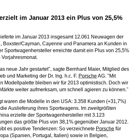
rzielt im Januar 2013 ein Plus von 25,5%
ieferte im Januar 2013 insgesamt 12.061 Neuwagen der
1, Boxster/Cayman, Cayenne und Panamera an Kunden in
Der Sportwagenhersteller erreichte damit ein Plus von 25,5%
 Vorjahresmonat.
das neue Jahr gestartet", sagte Bernhard Maier, Mitglied des
eb und Marketing der Dr. Ing. h.c. F.
Porsche
AG. "Mit
en Modellpalette bleiben wir für 2013 optimistisch. Doch wir
Märkte weiter aufmerksam, um schnell agieren zu können."
gt waren die Modelle in den USA: 3.358 Kunden (+31,7%)
r die Auslieferung ihres Sportwagens. Im zweitgrößten
hina erzielte der Sportwagenhersteller mit 3.123
ungen das größte Plus von 38,1% gegenüber Januar 2012.
ibt es positive Tendenzen: So verzeichnete
Porsche
für
pa (Spanien, Portugal, Italien) sowie in Belgien,