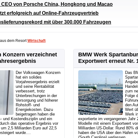
d CEO von Porsche China, Hongkong und Macao
zt erfolgreich auf Online-Fahrzeugvertrieb
slieferungsrekord mit über 300.000 Fahrzeugen
 aus dem Resort
Wirtschaft
 Konzern verzeichnet
BMW Werk Spartanbur
ahresergebnis
Exportwert erneut Nr. 
Der Volkswagen Konzern
Das B
hat ein solides
Sparta
Vorjahresergebnis erzielt
Angabe
und seine Rentabilität
Handel
verbessert, trotz
zum ne
Unterbrechungen in der
Folge d
Versorgung und höherer
Führung
Rohstoff- und
den Au
Energiekosten. Dazu
Wert ü
beigetragen haben die
Werk in
s- und Kostendisziplin und ein
exportierte im vergangenen Jah
durch das operative Ergebnis vor
Modelle mit einem Exportwert von
um 2,5 Milliarden Euro auf 22,5
Milliarden US-Dollar. Rund 80% d
steigert wurde....
haben die USA über den Hafen vo
(South Carolina) verlassen....