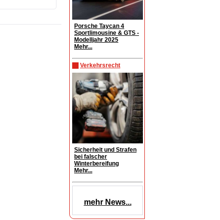
Porsche Taycan 4
Sportlimousine & GTS -
Modelljahr 2025
Mehr...
Verkehrsrecht
Sicherheit und Strafen
bei falscher
Winterbereifung
Mehr...
mehr News...