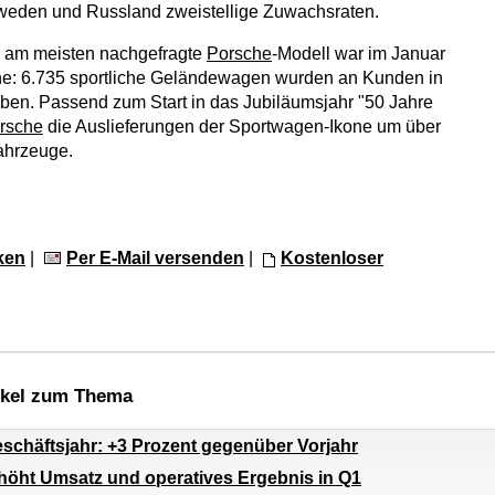
eden und Russland zweistellige Zuwachsraten.
l am meisten nachgefragte
Porsche
-Modell war im Januar
e: 6.735 sportliche Geländewagen wurden an Kunden in
eben. Passend zum Start in das Jubiläumsjahr "50 Jahre
rsche
die Auslieferungen der Sportwagen-Ikone um über
ahrzeuge.
ken
|
Per E-Mail versenden
|
Kostenloser
ikel zum Thema
schäftsjahr: +3 Prozent gegenüber Vorjahr
höht Umsatz und operatives Ergebnis in Q1