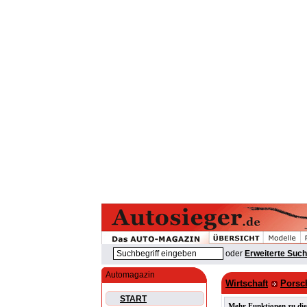
oder
Erweiterte Suc
Automagazin
Wirtschaft
Porsch
START
Mehr Funktionen zu die