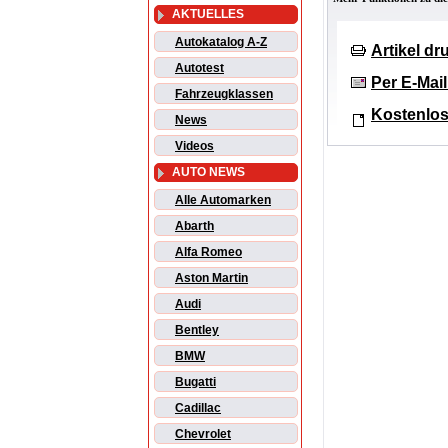
AKTUELLES
Autokatalog A-Z
Artikel d
Autotest
Per E-Mai
Fahrzeugklassen
Kostenlos
News
Videos
AUTO NEWS
Alle Automarken
Abarth
Alfa Romeo
Aston Martin
Audi
Bentley
BMW
Bugatti
Cadillac
Chevrolet