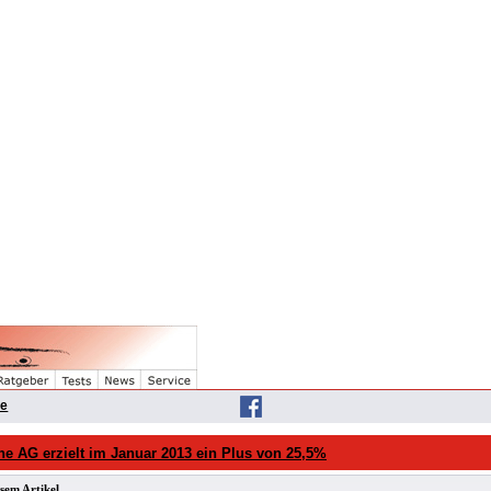
he
e AG erzielt im Januar 2013 ein Plus von 25,5%
sem Artikel