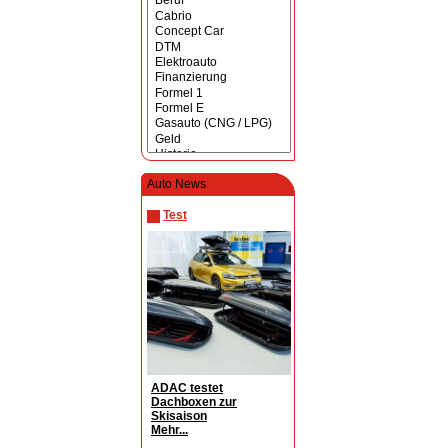
Auto News
Test
ADAC testet
Dachboxen zur
Skisaison
Mehr...