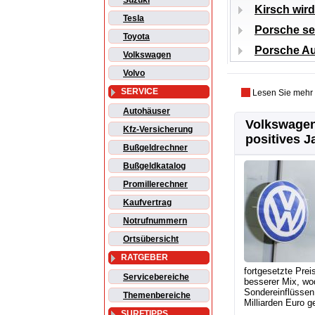
Suzuki
Kirsch wir
Tesla
Porsche set
Toyota
Porsche Au
Volkswagen
Volvo
SERVICE
Lesen Sie mehr
Autohäuser
Volkswagen
Kfz-Versicherung
positives J
Bußgeldrechner
Bußgeldkatalog
Promillerechner
Kaufvertrag
Notrufnummern
Ortsübersicht
RATGEBER
fortgesetzte Prei
Servicebereiche
besserer Mix, wo
Sondereinflüssen 
Themenbereiche
Milliarden Euro ge
SURFTIPPS