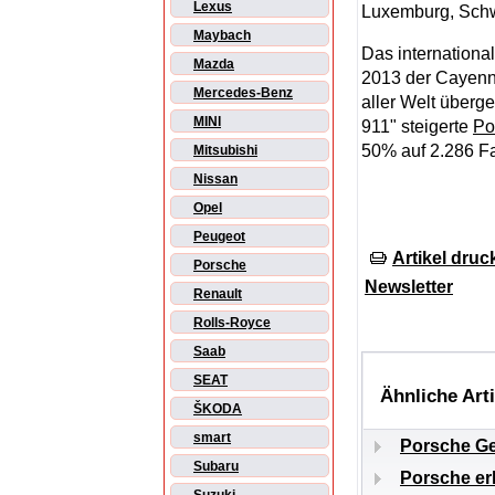
Lexus
Luxemburg, Schw
Maybach
Das internationa
Mazda
2013 der Cayenn
Mercedes-Benz
aller Welt überg
MINI
911" steigerte
Po
50% auf 2.286 F
Mitsubishi
Nissan
Opel
Peugeot
Artikel druc
Porsche
Newsletter
Renault
Rolls-Royce
Saab
SEAT
Ähnliche Art
ŠKODA
smart
Porsche Ge
Subaru
Porsche er