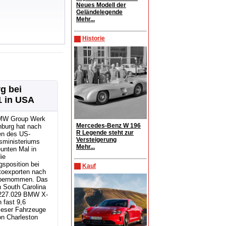
Neues Modell der
Geländelegende
Mehr...
Historie
g bei
1 in USA
MW Group Werk
Mercedes-Benz W 196
nburg hat nach
R Legende steht zur
n des US-
Versteigerung
sministeriums
Mehr...
unten Mal in
ie
sposition bei
Kauf
toexporten nach
bernommen. Das
 South Carolina
r 227.029 BMW X-
 fast 9,6
ieser Fahrzeuge
n Charleston