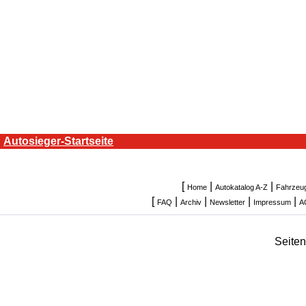
Autosieger-Startseite
[
|
|
Home
Autokatalog A-Z
Fahrzeu
[
|
|
|
|
FAQ
Archiv
Newsletter
Impressum
A
Seite