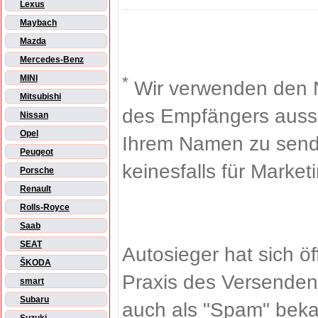
Lexus
Maybach
Mazda
Mercedes-Benz
*
MINI
Wir verwenden den 
Mitsubishi
des Empfängers aussch
Nissan
Opel
Ihrem Namen zu sende
Peugeot
keinesfalls für Market
Porsche
Renault
Rolls-Royce
Saab
SEAT
Autosieger hat sich ö
ŠKODA
Praxis des Versenden
smart
Subaru
auch als "Spam" beka