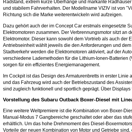
Radstand, extrem kurze Überhänge und markante Radhäuser fü
und stabilem Fahrverhalten. Der Modellname VIZIV ist von "Vis
Richtung sich die Marke weiterentwickeln wird aufzeigen.
Dazu gehört auch der im Concept Car erstmals eingesetzte Su
Elektromotoren zusammen. Der Verbrennungsmotor sitzt an de
Elektromotor. Dieser kann sowohl dem Vortrieb als auch der 
Antriebseinheit wählt jeweils die den Anforderungen und dem
Stadtverkehr werden die Elektromotoren aktiviert, auf der Au
verschiedene Lademethoden für die Lithium-Ionen-Batterien
sorgen für ein effizientes Energiemanagement.
Im Cockpit ist das Design des Armaturenbretts in erster Lini
und das Fahrzeug wird auch der Betriebszustand des Assiste
sind zugleich funktionell und sportlich geprägt. Über Display
Vorstellung des Subaru Outback Boxer-Diesel mit Line
Eine weitere Weltpremiere ist die Kombination von Boxer-Di
Manual-Modus 7 Gangbereiche geschaltet oder aber das stufe
erhältlich. Um das hohe Drehmoment des Diesel-Boxermotors 
Vorteile der neuen Kombination von Motor und Getriebe sind, 