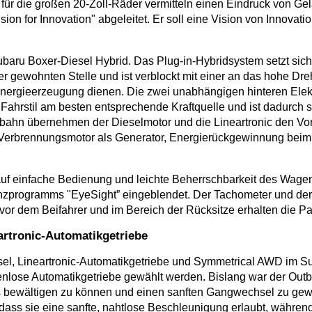
r die großen 20-Zoll-Räder vermitteln einen Eindruck von Gel
ion for Innovation" abgeleitet. Er soll eine Vision von Innovati
baru Boxer-Diesel Hybrid. Das Plug-in-Hybridsystem setzt sic
r gewohnten Stelle und ist verblockt mit einer an das hohe D
Energieerzeugung dienen. Die zwei unabhängigen hinteren Elek
 Fahrstil am besten entsprechende Kraftquelle und ist dadurch
tobahn übernehmen der Dieselmotor und die Lineartronic den Vo
 (Verbrennungsmotor als Generator, Energierückgewinnung bei
e auf einfache Bedienung und leichte Beherrschbarkeit des Wage
nzprogramms "EyeSight” eingeblendet. Der Tachometer und der 
s vor dem Beifahrer und im Bereich der Rücksitze erhalten die P
artronic-Automatikgetriebe
esel, Lineartronic-Automatikgetriebe und Symmetrical AWD im
nlose Automatikgetriebe gewählt werden. Bislang war der Outb
bewältigen zu können und einen sanften Gangwechsel zu gewäh
dass sie eine sanfte, nahtlose Beschleunigung erlaubt, während