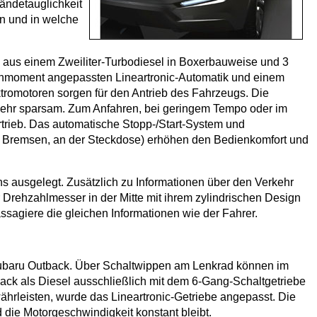
ändetauglichkeit
on und in welche
h aus einem Zweiliter-Turbodiesel in Boxerbauweise und 3
rehmoment angepassten Lineartronic-Automatik und einem
tromotoren sorgen für den Antrieb des Fahrzeugs. Die
 sehr sparsam. Zum Anfahren, bei geringem Tempo oder im
rtrieb. Das automatische Stopp-/Start-System und
m Bremsen, an der Steckdose) erhöhen den Bedienkomfort und
ns ausgelegt. Zusätzlich zu Informationen über den Verkehr
Drehzahlmesser in der Mitte mit ihrem zylindrischen Design
assagiere die gleichen Informationen wie der Fahrer.
 Subaru Outback. Über Schaltwippen am Lenkrad können im
ack als Diesel ausschließlich mit dem 6-Gang-Schaltgetriebe
rleisten, wurde das Lineartronic-Getriebe angepasst. Die
 die Motorgeschwindigkeit konstant bleibt.