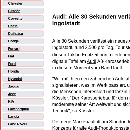
Chrysler
Citroën
Audi: Alle 30 Sekunden verl
Corvette
Ingolstadt
Dacia
Daihatsu
Alle 30 Sekunden verlässt ein neues 
Dodge
Ingolstadt, rund 2.500 pro Tag. Tour
Ferrari
diesen Takt in Echtzeit nun miterlebe
Fiat
digitale Tafel am
Audi
A3-Karosserieba
Ford
in diesem Moment vom Band läuft.
Honda
"Wir möchten den zahlreichen Autofa
Hyundai
signalisieren, was im Werk passiert, 
Jaguar
die Menschen interessiert und faszinie
Jeep
Kössler. "Der Karosseriebau für den
KIA
modernste seiner Art weltweit und si
Lamborghini
Technik", so Kössler.
Lancia
Der neue Markenauftritt am Standort In
Land Rover
Konzepts für alle
Audi
-Produktionssta