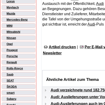
Lexus
Austausch mit der Öffentlichkeit.
Audi
Maybach
an Begegnungen. Dazu gehören Besu
Dienstleister und Zulieferer, Mitarbe
Mazda
die Tafel von der Umgehungsstraße 
Mercedes-Benz
gut sichtbar ist, erreicht der
Audi
-Puls
MINI
Mitsubishi
Nissan
Opel
Artikel drucken
|
Per E-Mail
Peugeot
Newsletter
Porsche
Renault
Rolls-Royce
Saab
Ähnliche Artikel zum Thema
SEAT
ŠKODA
Audi verzeichnete rund 182.7
smart
Audi: Auslieferungen unter Vo
Subaru
Audi-Auslieferungen auch im O