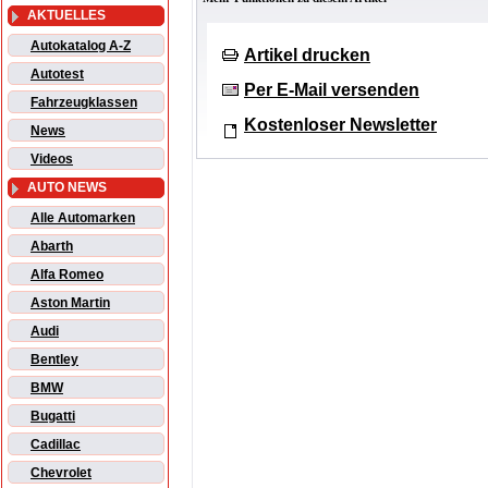
AKTUELLES
Autokatalog A-Z
Artikel drucken
Autotest
Per E-Mail versenden
Fahrzeugklassen
Kostenloser Newsletter
News
Videos
AUTO NEWS
Alle Automarken
Abarth
Alfa Romeo
Aston Martin
Audi
Bentley
BMW
Bugatti
Cadillac
Chevrolet