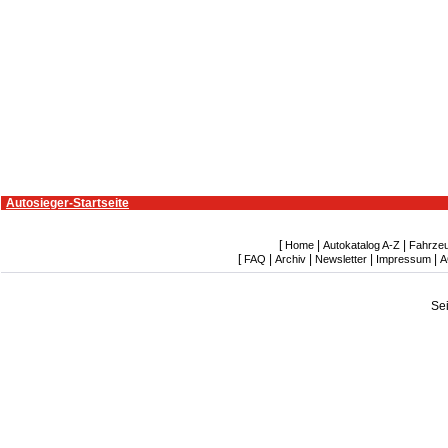
Autosieger-Startseite
[
|
|
Home
Autokatalog A-Z
Fahrze
[
|
|
|
|
FAQ
Archiv
Newsletter
Impressum
A
Se