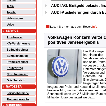
Suzuki
AUDI AG: Bußgeld belastet fin
Tesla
AUDI-Auslieferungen durch Eu
Toyota
Volkswagen
Volvo
Lesen Sie mehr aus dem Resort
Info
SERVICE
Volkswagen Konzern verzei
Autohäuser
positives Jahresergebnis
Kfz-Versicherung
Bußgeldrechner
Der Volkswagen
hat ein solides
Bußgeldkatalog
Vorjahresergebni
und seine Rentab
Promillerechner
verbessert, trotz
Kaufvertrag
Unterbrechungen
Versorgung und 
Notrufnummern
Rohstoff- und
Energiekosten. 
Ortsübersicht
beigetragen hab
RATGEBER
fortgesetzte Preis- und Kostendisziplin und
besserer Mix, wodurch das operative Ergeb
Servicebereiche
Sondereinflüssen um 2,5 Milliarden Euro a
Milliarden Euro gesteigert wurde....
Themenbereiche
SURFTIPPS