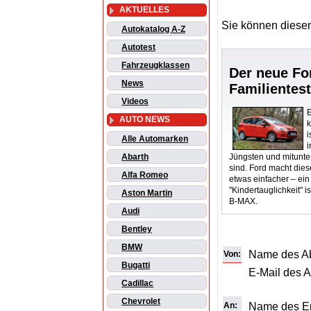
AKTUELLES
Sie können diesen
Autokatalog A-Z
Autotest
Fahrzeugklassen
Der neue F
News
Familientes
Videos
E
AUTO NEWS
i
Alle Automarken
Jüngsten und mitunte
Abarth
sind. Ford macht dies
Alfa Romeo
etwas einfacher – ein
"Kindertauglichkeit" 
Aston Martin
B-MAX.
Audi
Bentley
BMW
Name des A
Von:
Bugatti
E-Mail des 
Cadillac
Chevrolet
An:
Name des E