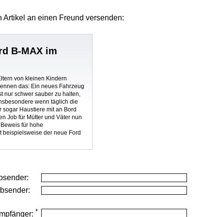
 Artikel
an einen Freund versenden:
ord B-MAX im
t
ltern von kleinen Kindern
kennen das: Ein neues Fahrzeug
st nur schwer sauber zu halten,
insbesondere wenn täglich die
r sogar Haustiere mit an Bord
en Job für Mütter und Väter nun
 Beweis für hohe
ist beispielsweise der neue Ford
bsender:
Absender:
*
mpfänger: