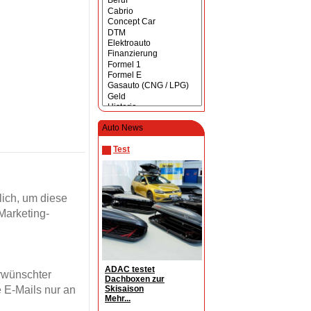
Auto News
Test
ich, um diese
Marketing-
ADAC testet
erwünschter
Dachboxen zur
Skisaison
 E-Mails nur an
Mehr...