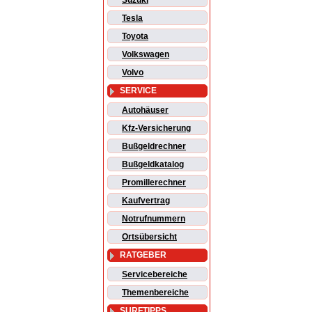
Suzuki
Tesla
Toyota
Volkswagen
Volvo
SERVICE
Autohäuser
Kfz-Versicherung
Bußgeldrechner
Bußgeldkatalog
Promillerechner
Kaufvertrag
Notrufnummern
Ortsübersicht
RATGEBER
Servicebereiche
Themenbereiche
SURFTIPPS