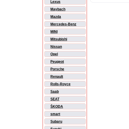
Lexus
Maybach
Mazda
Mercedes-Benz
MINI
Mitsubishi
Nissan
Opel
Peugeot
Porsche
Renault
Rolls-Royce
Saab
SEAT
ŠKODA
smart
Subaru