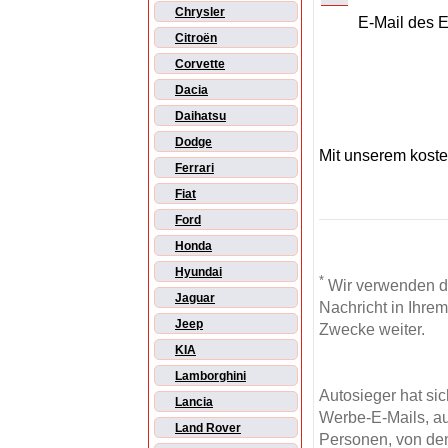
Chrysler
E-Mail des 
Citroën
Corvette
Dacia
Daihatsu
Dodge
Mit unserem kost
Ferrari
Fiat
Ford
Honda
Hyundai
*
Wir verwenden d
Jaguar
Nachricht in Ihre
Jeep
Zwecke weiter.
KIA
Lamborghini
Autosieger hat si
Lancia
Werbe-E-Mails, au
Land Rover
Personen, von den