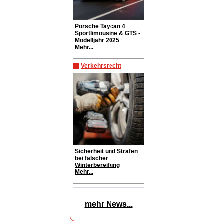
Porsche Taycan 4
Sportlimousine & GTS -
Modelljahr 2025
Mehr...
Verkehrsrecht
Sicherheit und Strafen
bei falscher
Winterbereifung
Mehr...
mehr News...