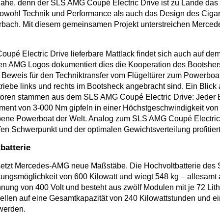
nahe, denn der SLS AMG Coupé Electric Drive ist zu Lande das 
 Sowohl Technik und Performance als auch das Design des Ciga
lterbach. Mit diesem gemeinsamen Projekt unterstreichen Merc
pé Electric Drive lieferbare Mattlack findet sich auch auf d
hten AMG Logos dokumentiert dies die Kooperation des Bootsh
e Beweis für den Techniktransfer vom Flügeltürer zum Powerboa
iebe links und rechts im Bootsheck angebracht sind. Ein Blick
oren stammen aus dem SLS AMG Coupé Electric Drive: Jeder E-
nt von 3-000 Nm gipfeln in einer Höchstgeschwindigkeit von ü
iebene Powerboat der Welt. Analog zum SLS AMG Coupé Electric 
efen Schwerpunkt und der optimalen Gewichtsverteilung profit
batterie
en setzt Mercedes-AMG neue Maßstäbe. Die Hochvoltbatterie des
tungsmöglichkeit von 600 Kilowatt und wiegt 548 kg – allesamt 
ung von 400 Volt und besteht aus zwölf Modulen mit je 72 Lithiu
llen auf eine Gesamtkapazität von 240 Kilowattstunden und eine
werden.