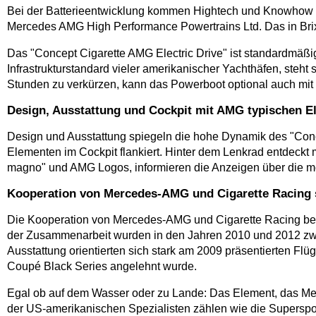
Bei der Batterieentwicklung kommen Hightech und Knowhow a
Mercedes AMG High Performance Powertrains Ltd. Das in Br
Das "Concept Cigarette AMG Electric Drive" ist standardmäß
Infrastrukturstandard vieler amerikanischer Yachthäfen, steh
Stunden zu verkürzen, kann das Powerboot optional auch mit 
Design, Ausstattung und Cockpit mit AMG typischen 
Design und Ausstattung spiegeln die hohe Dynamik des "Conce
Elementen im Cockpit flankiert. Hinter dem Lenkrad entdeckt
magno" und AMG Logos, informieren die Anzeigen über die m
Kooperation von Mercedes-AMG und Cigarette Racing s
Die Kooperation von Mercedes-AMG und Cigarette Racing beste
der Zusammenarbeit wurden in den Jahren 2010 und 2012 zwei
Ausstattung orientierten sich stark am 2009 präsentierten F
Coupé Black Series angelehnt wurde.
Egal ob auf dem Wasser oder zu Lande: Das Element, das Mer
der US-amerikanischen Spezialisten zählen wie die Supersp