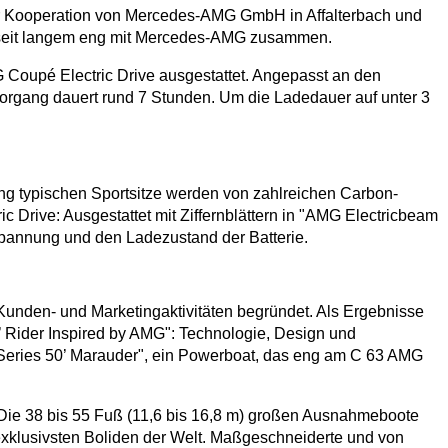
er Kooperation von Mercedes-AMG GmbH in Affalterbach und
n seit langem eng mit Mercedes-AMG zusammen.
Coupé Electric Drive ausgestattet. Angepasst an den
evorgang dauert rund 7 Stunden. Um die Ladedauer auf unter 3
ing typischen Sportsitze werden von zahlreichen Carbon-
Drive: Ausgestattet mit Ziffernblättern in "AMG Electricbeam
pannung und den Ladezustand der Batterie.
unden- und Marketing­aktivitäten begründet. Als Ergebnisse
 Rider Inspired by AMG": Technologie, Design und
k Series 50’ Marauder", ein Powerboat, das eng am C 63 AMG
Die 38 bis 55 Fuß (11,6 bis 16,8 m) großen Ausnahmeboote
xklusivsten Boliden der Welt. Maßgeschneiderte und von