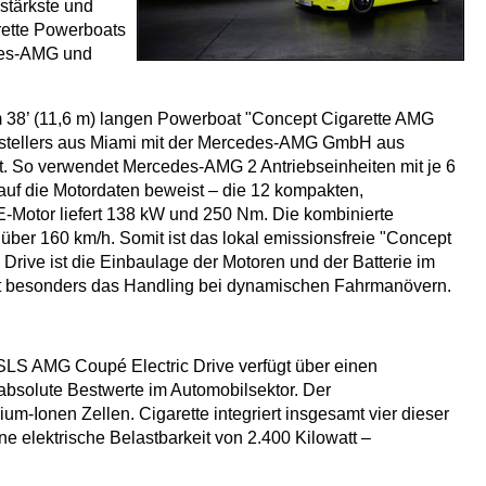
stärkste und
rette Powerboats
edes-AMG und
em 38’ (11,6 m) langen Powerboat "Concept Cigarette AMG
erstellers aus Miami mit der Mercedes-AMG GmbH aus
t. So verwendet Mercedes-AMG 2 Antriebseinheiten mit je 6
 auf die Motordaten beweist – die 12 kompakten,
Motor liefert 138 kW und 250 Nm. Die kombinierte
ber 160 km/h. Somit ist das lokal emissionsfreie "Concept
Drive ist die Einbaulage der Motoren und der Batterie im
iert besonders das Handling bei dynamischen Fahrmanövern.
 SLS AMG Coupé Electric Drive verfügt über einen
absolute Bestwerte im Automobilsektor. Der
m-Ionen Zellen. Cigarette integriert insgesamt vier dieser
 elektrische Belastbarkeit von 2.400 Kilowatt –