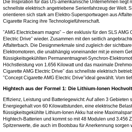
Die Inspiration für das US-amerikanische Unternehmen liegt 
schnellste elektrisch angetriebene Serienfahrzeug der Welt.
orientieren sich stark am Elektro-Supersportwagen aus Affa
Cigarette Racing ihre Technologieführerschaft.
"AMG Electricbeam magno" – der exklusiv für den SLS AMG Cou
Electric Drive" wieder. Zusammen mit den seitlich angebrac
Affalterbach. Die Designmerkmale sind zugleich der sichtbar
Elektromotoren, die unabhängig voneinander mit je einem Getr
flüssigkeitsgekühlten Permanentmagnet-Synchron-Elektromot
Höchstleistung von 1.656 Kilowatt und das maximale Drehmome
Cigarette AMG Electric Drive" das schnellste elektrisch betr
"Concept Cigarette AMG Electric Drive"ideal gewählt. Vom ti
Hightech aus der Formel 1: Die Lithium-Ionen Hochvolt
Effizienz, Leistung und Batteriegewicht: Auf allen 3 Gebiet
Energiegehalt von 60 Kilowattstunden, eine elektrische Belas
flüssigkeitsgekühlte Lithium-Ionen Akku hat eine Maximalspann
Hightech-Batterien und kommt so mit 48 Modulen und 3.456 Ze
Spitzenwerte, die auch im Bootsbau für Anerkennung sorgen 