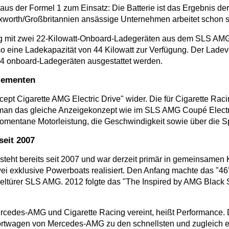
us der Formel 1 zum Einsatz: Die Batterie ist das Ergebnis d
ixworth/Großbritannien ansässige Unternehmen arbeitet scho
ig mit zwei 22‑Kilowatt-Onboard-Ladegeräten aus dem SLS AMG 
t so eine Ladekapazität von 44 Kilowatt zur Verfügung. Der Lad
4 o­nboard-Ladegeräten ausgestattet werden.
Elementen
pt Cigarette AMG Electric Drive" wider. Die für Cigarette Rac
 man das gleiche Anzeigekonzept wie im SLS AMG Coupé Electric 
omentane Motorleistung, die Geschwindigkeit sowie über die S
eit 2007
ht bereits seit 2007 und war derzeit primär in gemeinsamen K
 exklusive Powerboats realisiert. Den Anfang machte das "46’
lügeltürer SLS AMG. 2012 folgte das "The Inspired by AMG Blac
cedes-AMG und Cigarette Racing vereint, heißt Performance. 
ortwagen von Mercedes-AMG zu den schnellsten und zugleich e