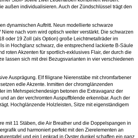
e außen individualisieren. Auch der Zündschlüssel trägt den
n dynamischen Auftritt. Neun modellierte schwarze
iere nach vorn wird optisch weiter verstärkt. Die schwarzen
 oder 19 Zoll (als Option) große Leichtmetallräder im
ls in Hochglanz schwarz, die entsprechend lackierte B-Säule
roten Akzenten für sportlich-exklusives Flair, der durch die
ze lassen sich mit drei Bezugsvarianten in vier verschiedenen
e Ausprägung. Elf filigrane Nierenstäbe mit chromfarbener
r setzen edle Akzente. Inmitten der chromglänzenden
räder im Mehrspeichendesign betonen die Extravaganz der
e und an der verchromten Auspuffblende erkennbar. Auch der
gt. Hochglänzende Holzleisten, Sitze mit eigenständigem
e mit 11 Stäben, die Air Breather und die Doppelspangen in
rgrafik und harmoniert perfekt mit den Zierelementen an
turentafel und ein Lenkrad in Oyster dunkel schaffen ein ganz