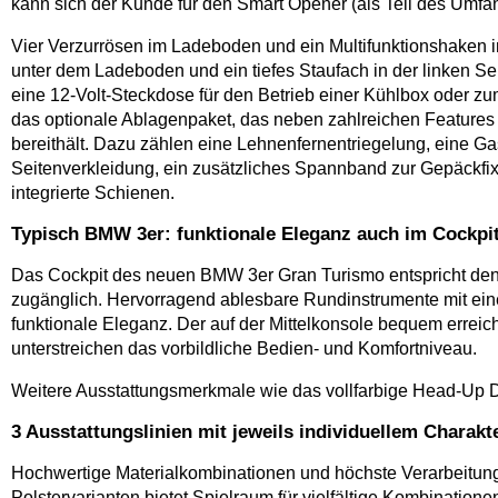
kann sich der Kunde für den Smart Opener (als Teil des Umfa
Vier Verzurrösen im Ladeboden und ein Multifunktionshaken i
unter dem Ladeboden und ein tiefes Staufach in der linken Se
eine 12-Volt-Steckdose für den Betrieb einer Kühlbox oder zu
das optionale Ablagenpaket, das neben zahlreichen Features 
bereithält. Dazu zählen eine Lehnenfernentriegelung, eine G
Seitenverkleidung, ein zusätzliches Spannband zur Gepäckfi
integrierte Schienen.
Typisch BMW 3er: funktionale Eleganz auch im Cockpi
Das Cockpit des neuen BMW 3er Gran Turismo entspricht den ü
zugänglich. Hervorragend ablesbare Rundinstrumente mit eine
funktionale Eleganz. Der auf der Mittelkonsole bequem errei
unterstreichen das vorbildliche Bedien- und Komfortniveau.
Weitere Ausstattungsmerkmale wie das vollfarbige Head-Up 
3 Ausstattungslinien mit jeweils individuellem Charakt
Hochwertige Materialkombinationen und höchste Verarbeitun
Polstervarianten bietet Spielraum für vielfältige Kombination