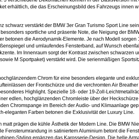
et erhältlich, die das Erscheinungsbild des Fahrzeugs innen wi
 schwarz verstärkt der BMW 3er Gran Turismo Sport Line seine
esonders sportliche und präsente Note, die Neigung der BMW N
er betonen die Aerodynamik-Elemente. Je nach Modell sorgen 18
Außenspiegel und umlaufendes Fensterband, auf Wunsch ebenfal
zente. Im Innenraum sorgt der Kontrast zwischen schwarzen und 
sowie M Sportpaket) verstärkt wird. Die serienmäßigen Sportsit
ochglänzendem Chrom für eine besonders elegante und exklusiv
ufteinlässen der Frontschürze und die verchromten Air Breathe
 besonderes Highlight. Spezielle 18- oder 19-Zoll-Leichtmetall
 einer edlen, hochglänzenden Chromleiste über der Heckschürz
den Chromspange im Bereich der Audio- und Klimaanlage geprä
h-eleganten Farben betonen die Exklusivität der Luxury Line.
matt prägen die kühle Ästhetik der Modern Line. Die BMW Nier
le Fensterumrandung in satiniertem Aluminium betont die Fenste
urbinen-Styling ergänzen das Karosserie-Design. Die helle Arma