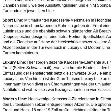
Daneben sind 3 weitere Ausstattungslinien und ein M Sportpak
Farbcode der jeweiligen Line.
Sport Line:
Mit markanten Karosserie-Merkmalen in Hochglanz
Nierenstäbe in chromfarbenem Rahmen geben der Front eine b
Lufteinsätze und die ebenfalls schwarz glänzenden Air Breath
Doppelspeichendesign für eine Extra-Portion Sportlichkeit. 
und die Zierleiste auf Höhe der Heckschürze setzen weitere Ak
Akzentleisten in der Tür (wie auch in Luxury und Modern Line 
Farben kombinieren.
Luxury Line:
Hier sorgen dezente Karosserie-Elemente aus h
Front (Seiten Schwarz matt), zwei verchromte Blades in den L
Einfassung der Fenstergrafik setzt die schwarze B-Säule ein
Luxury Line. Von hinten ist der Gran Turismo Luxury Line an
Innenraum ist von diversen Chromumfängen wie der umlaufen
Nahtbild und wahlweise zwei Bezugsvarianten in vier klassisc
Modern Line:
Hochwertige Karosserie-Zierelemente in Chrom 
den Lufteinlässen setzen entsprechende Akzente. Die optiona
Front und Heck. 18 oder 19 Zoll große Leichtmetallräder im T