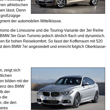
nen athletischen
nen lässt. Denn
 großzügige
ment der automobilen Mittelklasse.
rismo die Limousine und die Touring-Variante der 3er Reihe
r BMW 3er Gran Turismo jedoch ähnlich flach und dynamisch.
n für hohen Reisekomfort. So fasst der Kofferraum mit 520
d dem BMW 7er angesiedelt und erreicht folglich Oberklasse-
, zeigt sich
tlichen
n bilden mit der
räsenz des BMW
lb der
h die
e, die den
teres