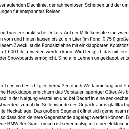
h verlaufenden Dachlinie, der rahmenlosen Scheiben und der um
ngen für entspanntes Reisen.
d weitere praktische Details. Auf der Mittelkonsole sind zwei C
orn und hinten fassen bis zu ein Liter (im Fond: 0,75 l) gro
diesem Zweck ist die Fondsitzlehne mit einklappbaren Kopfstütz
zu 1.600 Liter erweitert werden kann. Wird lediglich das mittl
oder Snowboards ermöglicht. Sind alle Lehnen umgeklappt, ents
 Turismo besticht gleichermaßen durch Wertanmutung und Fun
he Heckklappe erleichtern das Verstauen sperriger Güter. Als b
Grad in der Neigung verstellen und bei Bedarf in eine senkrec
werden, zumal die Seitenwände des Gepäckraums glattflächig ve
ilte Heckablage. Das größere Segment öffnet sich gemeinsam m
 so dass dort kleinere Gegenstände abgelegt werden können. Be
ue BMW 3er Gran Turismo ist serienmäßig mit einer elektrische