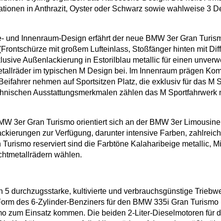
ionen in Anthrazit, Oyster oder Schwarz sowie wahlweise 3 Dek
e- und Innenraum-Design erfährt der neue BMW 3er Gran Turis
ontschürze mit großem Lufteinlass, Stoßfänger hinten mit Dif
usive Außenlackierung in Estorilblau metallic für einen unverw
etallräder im typischen M Design bei. Im Innenraum prägen Ko
eifahrer nehmen auf Sportsitzen Platz, die exklusiv für das M 
chnischen Ausstattungsmerkmalen zählen das M Sportfahrwerk mi
 3er Gran Turismo orientiert sich an der BMW 3er Limousine u
ckierungen zur Verfügung, darunter intensive Farben, zahlreic
urismo reserviert sind die Farbtöne Kalaharibeige metallic, M
htmetallrädern wählen.
5 durchzugsstarke, kultivierte und verbrauchsgünstige Triebw
 Form des 6-Zylinder-Benziners für den BMW 335i Gran Turismo 
mo zum Einsatz kommen. Die beiden 2-Liter-Dieselmotoren f