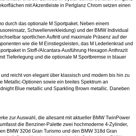
orflächen mit Akzentleiste in Perlglanz Chrom setzen einen
mo durch das optionale M Sportpaket. Neben einem
fusoreinsatz, Schwellerverkleidung) und der BMW Individual
echselbar sportlichen Auftritt und maximale Präsenz auf der
mponenten wie die M Einstiegsleisten, das M Lederlenkrad und
Sportpaket in Stoff-/Alcantara-Ausführung Hexagon Anthrazit
t Tieferlegung und die optionale M Sportbremse in blauer
nd reicht von elegant über klassisch und modern bis hin zu
he Metallic-Optionen sowie ein breites Spektrum an
idnight Blue metallic und Sparkling Brown metallic. Daneben
erke zur Auswahl, die allesamt mit aktueller BMW TwinPower
umfasst die Benziner-Palette zwei hochmoderne 4-Zylinder,
ür den BMW 320d Gran Turismo und den BMW 318d Gran