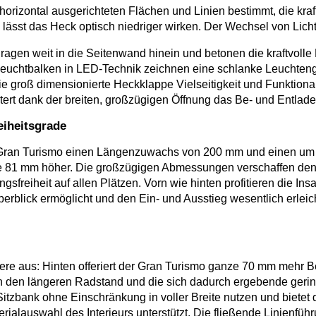
izontal ausgerichteten Flächen und Linien bestimmt, die kraft
nd lässt das Heck optisch niedriger wirken. Der Wechsel von Li
gen weit in die Seitenwand hinein und betonen die kraftvolle
e Leuchtbalken in LED-Technik zeichnen eine schlanke Leuchte
die groß dimensionierte Heckklappe Vielseitigkeit und Funktio
ert dank der breiten, großzügigen Öffnung das Be- und Entlad
eiheitsgrade
 Gran Turismo einen Längenzuwachs von 200 mm und einen u
nte 81 mm höher. Die großzügigen Abmessungen verschaffen de
eiheit auf allen Plätzen. Vorn wie hinten profitieren die Ins
rblick ermöglicht und den Ein- und Ausstieg wesentlich erleich
re aus: Hinten offeriert der Gran Turismo ganze 70 mm mehr Be
ch den längeren Radstand und die sich dadurch ergebende geri
itzbank ohne Einschränkung in voller Breite nutzen und bietet 
alauswahl des Interieurs unterstützt. Die fließende Linienfüh