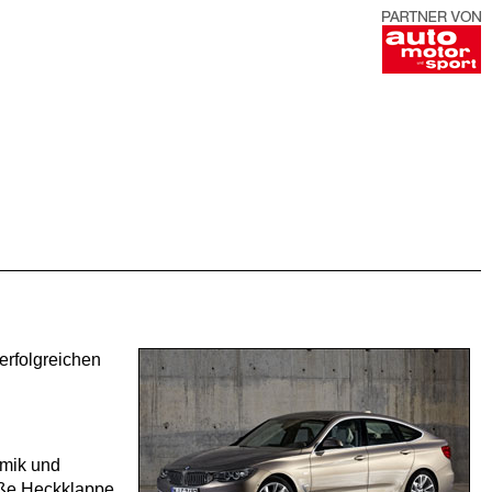
erfolgreichen
amik und
roße Heckklappe