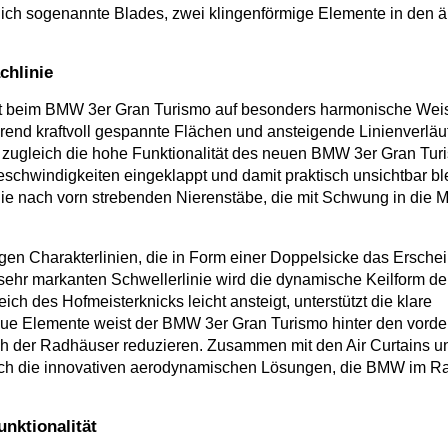
ich sogenannte Blades, zwei klingenförmige Elemente in den 
chlinie
gt beim BMW 3er Gran Turismo auf besonders harmonische Weis
hrend kraftvoll gespannte Flächen und ansteigende Linienverläuf
ert zugleich die hohe Funktionalität des neuen BMW 3er Gran Tu
eschwindigkeiten eingeklappt und damit praktisch unsichtbar bl
en die nach vorn strebenden Nierenstäbe, die mit Schwung in di
gen Charakterlinien, die in Form einer Doppelsicke das Ersche
ehr markanten Schwellerlinie wird die dynamische Keilform de
eich des Hofmeisterknicks leicht ansteigt, unterstützt die klare
neue Elemente weist der BMW 3er Gran Turismo hinter den vord
ch der Radhäuser reduzieren. Zusammen mit den Air Curtains un
leich die innovativen aerodynamischen Lösungen, die BMW im 
nktionalität