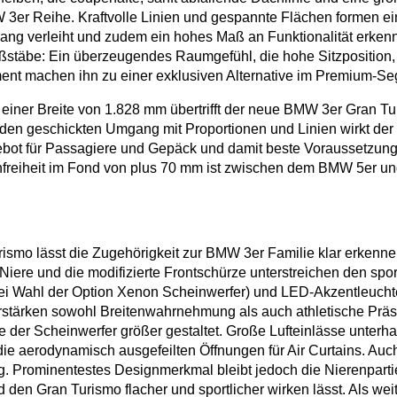
 3er Reihe. Kraftvolle Linien und gespannte Flächen formen ei
ang verleiht und zudem ein hohes Maß an Funktionalität erken
stäbe: Ein überzeugendes Raumgefühl, die hohe Sitzposition,
ent machen ihn zu einer exklusiven Alternative im Premium-Seg
iner Breite von 1.828 mm übertrifft der neue BMW 3er Gran Tu
h den geschickten Umgang mit Proportionen und Linien wirkt de
bot für Passagiere und Gepäck und damit beste Voraussetzunge
infreiheit im Fond von plus 70 mm ist zwischen dem BMW 5er un
smo lässt die Zugehörigkeit zur BMW 3er Familie klar erkennen
Niere und die modifizierte Frontschürze unterstreichen den spor
ei Wahl der Option Xenon Scheinwerfer) und LED-Akzentleuchte
 verstärken sowohl Breitenwahrnehmung als auch athletische P
te der Scheinwerfer größer gestaltet. Große Lufteinlässe unterha
ie aerodynamisch ausgefeilten Öffnungen für Air Curtains. Auc
ng. Prominentestes Designmerkmal bleibt jedoch die Nierenparti
den Gran Turismo flacher und sportlicher wirken lässt. Als wei