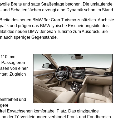
volle Breite und satte Straßenlage betonen. Die umlaufende
cht- und Schattenflächen erzeugt eine Dynamik schon im Stand.
 Breite des neuen BMW 3er Gran Turismo zusätzlich. Auch sie
ngrafik und prägen das BMW typische Erscheinungsbild des
nalität des neuen BMW 3er Gran Turismo zum Ausdruck. Sie
en auch sperriger Gegenstände.
m 110 mm
n Passagieren
assen von einer
tert. Zugleich
infreiheit und
ngere
drei Erwachsenen komfortabel Platz. Das einzigartige
rung der Türverkleidungen verbindet Front- und Fondbereich