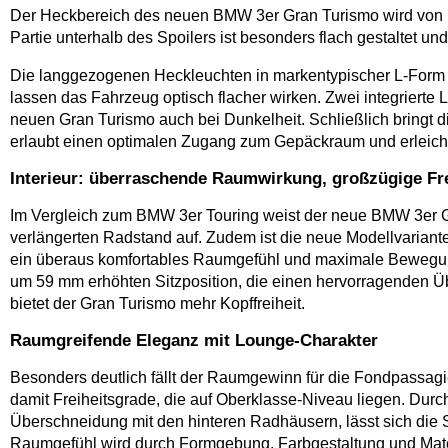
Der Heckbereich des neuen BMW 3er Gran Turismo wird von hor
Partie unterhalb des Spoilers ist besonders flach gestaltet u
Die langgezogenen Heckleuchten in markentypischer L-Form ra
lassen das Fahrzeug optisch flacher wirken. Zwei integriert
neuen Gran Turismo auch bei Dunkelheit. Schließlich bringt 
erlaubt einen optimalen Zugang zum Gepäckraum und erleicht
Interieur: überraschende Raumwirkung, großzügige Fr
Im Vergleich zum BMW 3er Touring weist der neue BMW 3er
verlängerten Radstand auf. Zudem ist die neue Modellvaria
ein überaus komfortables Raumgefühl und maximale Bewegungsfr
um 59 mm erhöhten Sitzposition, die einen hervorragenden Übe
bietet der Gran Turismo mehr Kopffreiheit.
Raumgreifende Eleganz mit Lounge-Charakter
Besonders deutlich fällt der Raumgewinn für die Fondpassagie
damit Freiheitsgrade, die auf Oberklasse-Niveau liegen. Dur
Überschneidung mit den hinteren Radhäusern, lässt sich die S
Raumgefühl wird durch Formgebung, Farbgestaltung und Materi