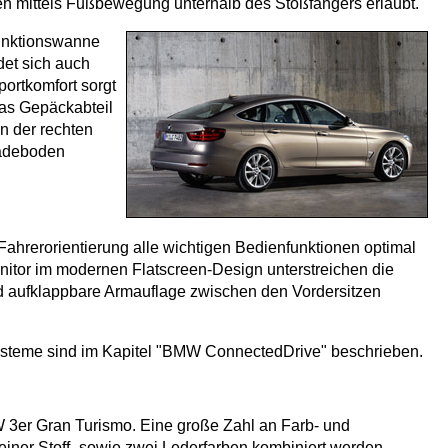
en mittels Fußbewegung unterhalb des Stoßfängers erlaubt.
funktionswanne
det sich auch
portkomfort sorgt
das Gepäckabteil
n der rechten
Ladeboden
ahrerorientierung alle wichtigen Bedienfunktionen optimal
nitor im modernen Flatscreen-Design unterstreichen die
und aufklappbare Armauflage zwischen den Vordersitzen
ysteme sind im Kapitel "BMW ConnectedDrive" beschrieben.
 3er Gran Turismo. Eine große Zahl an Farb- und
 einer Stoff- sowie zwei Lederfarben kombiniert werden.