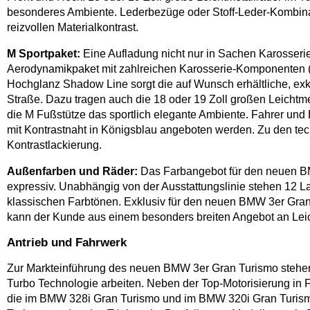
besonderes Ambiente. Lederbezüge oder Stoff-Leder-Kombinat
reizvollen Materialkontrast.
M Sportpaket:
Eine Aufladung nicht nur in Sachen Karosseri
Aerodynamikpaket mit zahlreichen Karosserie-Komponenten (Fr
Hochglanz Shadow Line sorgt die auf Wunsch erhältliche, exkl
Straße. Dazu tragen auch die 18 oder 19 Zoll großen Leichtm
die M Fußstütze das sportlich elegante Ambiente. Fahrer und B
mit Kontrastnaht in Königsblau angeboten werden. Zu den te
Kontrastlackierung.
Außenfarben und Räder:
Das Farbangebot für den neuen BMW
expressiv. Unabhängig von der Ausstattungslinie stehen 12 La
klassischen Farbtönen. Exklusiv für den neuen BMW 3er Gran T
kann der Kunde aus einem besonders breiten Angebot an Leic
Antrieb und Fahrwerk
Zur Markteinführung des neuen BMW 3er Gran Turismo stehen 
Turbo Technologie arbeiten. Neben der Top-Motorisierung in
die im BMW 328i Gran Turismo und im BMW 320i Gran Turis