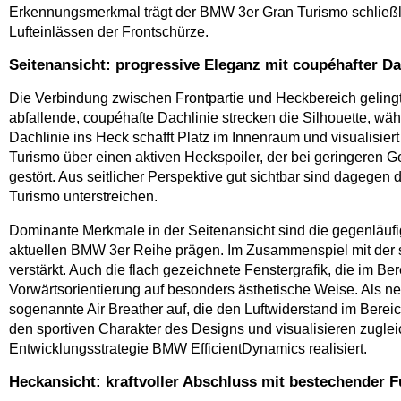
Erkennungsmerkmal trägt der BMW 3er Gran Turismo schließl
Lufteinlässen der Frontschürze.
Seitenansicht: progressive Eleganz mit coupéhafter Da
Die Verbindung zwischen Frontpartie und Heckbereich gelin
abfallende, coupéhafte Dachlinie strecken die Silhouette, wä
Dachlinie ins Heck schafft Platz im Innenraum und visualisi
Turismo über einen aktiven Heckspoiler, der bei geringeren G
gestört. Aus seitlicher Perspektive gut sichtbar sind dageg
Turismo unterstreichen.
Dominante Merkmale in der Seitenansicht sind die gegenläufi
aktuellen BMW 3er Reihe prägen. Im Zusammenspiel mit der s
verstärkt. Auch die flach gezeichnete Fenstergrafik, die im Ber
Vorwärtsorientierung auf besonders ästhetische Weise. Als 
sogenannte Air Breather auf, die den Luftwiderstand im Berei
den sportiven Charakter des Designs und visualisieren zug
Entwicklungsstrategie BMW EfficientDynamics realisiert.
Heckansicht: kraftvoller Abschluss mit bestechender Fu