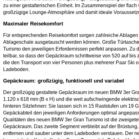
zu einer gestalterischen Einheit. Im Zusammenspiel der flac
großzügige Lounge-Atmosphäre und damit ideale Voraussetzu
Maximaler Reisekomfort
Für entsprechenden Reisekomfort sorgen zahlreiche Ablagen un
Ablageschale ausgetauscht werden können. Große Türtaschen v
Turismo den jeweiligen Erfordernissen perfekt anpassen. Zu 
teilbar, so dass der Gepäckraum schrittweise von 520 auf bis 
die den Transport von vier Personen plus mehrerer Paar Ski 
Ladeboden.
Gepäckraum: großzügig, funktionell und variabel
Der großzügig gestaltete Gepäckraum im neuen BMW 3er Gran
1.120 x 618 mm (B x H) und die weit aufschwingende elektrisc
hinteren Sitzlehnen: Sie lassen sich in 15 Raststufen um 19 
Gepäckabteil den jeweiligen Anforderungen optimal angepasst 
Qualitäten des neuen BMW 3er Gran Turismo ist die zweigete
Gepäckraum. Das zweite Segment verbleibt auf der Brüstung,
entfernen und sauber unter dem Ladeboden verstauen. Der ne