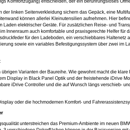
ngs Komfortzugang) entscheiden, der ein berührungsloses Öffn
n der linken Seitenverkleidung sichern das Gepäck, eine Multi
itenwand können allerlei Kleinutensilien aufnehmen. Hier befin
m Laden elektrischer Geräte. Für zusätzlichen Reise- und Trans
im Innenraum auch komfortable und praxisgerechte Helfer für 
asdruckfeder für den Ladeboden, ein verschiebbares Haltenetz a
xierung sowie ein variables Befestigungssystem über zwei im 
t
brigen Varianten der Baureihe. Wie gewohnt macht die klare F
m Display in Black Panel Optik und der freistehende iDrive Mo
chbare iDrive Controller und die auf Wunsch längs verschieb- 
Display oder die hochmodernen Komfort- und Fahrerassistenzs
er
gsqualität unterstreichen das Premium-Ambiente im neuen BMW
en. 3 verschiedene Dekorflächen können in der Basisversion mit