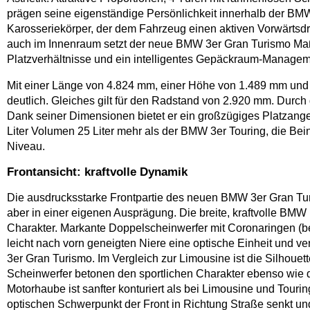
prägen seine eigenständige Persönlichkeit innerhalb der BMW
Karosseriekörper, der dem Fahrzeug einen aktiven Vorwärtsdr
auch im Innenraum setzt der neue BMW 3er Gran Turismo Maß
Platzverhältnisse und ein intelligentes Gepäckraum-Managem
Mit einer Länge von 4.824 mm, einer Höhe von 1.489 mm und e
deutlich. Gleiches gilt für den Radstand von 2.920 mm. Durc
Dank seiner Dimensionen bietet er ein großzügiges Platzange
Liter Volumen 25 Liter mehr als der BMW 3er Touring, die Be
Niveau.
Frontansicht: kraftvolle Dynamik
Die ausdrucksstarke Frontpartie des neuen BMW 3er Gran Turi
aber in einer eigenen Ausprägung. Die breite, kraftvolle BMW 
Charakter. Markante Doppelscheinwerfer mit Coronaringen (b
leicht nach vorn geneigten Niere eine optische Einheit und
3er Gran Turismo. Im Vergleich zur Limousine ist die Silhouet
Scheinwerfer betonen den sportlichen Charakter ebenso wie d
Motorhaube ist sanfter konturiert als bei Limousine und Touri
optischen Schwerpunkt der Front in Richtung Straße senkt und 