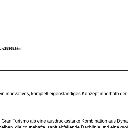
icle25865.html
n innovatives, komplett eigenständiges Konzept innerhalb der 
er Gran Turismo als eine ausdrucksstarke Kombination aus Dyn
cheiben, die coupéhafte, sanft abfallende Dachlinie und eine g