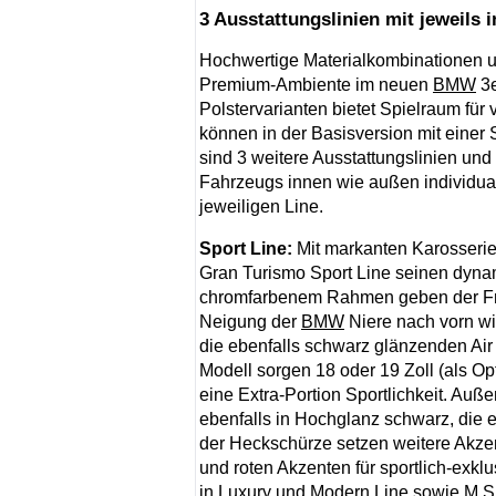
3 Ausstattungslinien mit jeweils 
Hochwertige Materialkombinationen un
Premium-Ambiente im neuen
BMW
3e
Polstervarianten bietet Spielraum für
können in der Basisversion mit einer
sind 3 weitere Ausstattungslinien und
Fahrzeugs innen wie außen individual
jeweiligen Line.
Sport Line:
Mit markanten Karosserie
Gran Turismo Sport Line seinen dynam
chromfarbenem Rahmen geben der Fron
Neigung der
BMW
Niere nach vorn wir
die ebenfalls schwarz glänzenden Ai
Modell sorgen 18 oder 19 Zoll (als O
eine Extra-Portion Sportlichkeit. Au
ebenfalls in Hochglanz schwarz, die e
der Heckschürze setzen weitere Akze
und roten Akzenten für sportlich-exklu
in Luxury und Modern Line sowie M Sp