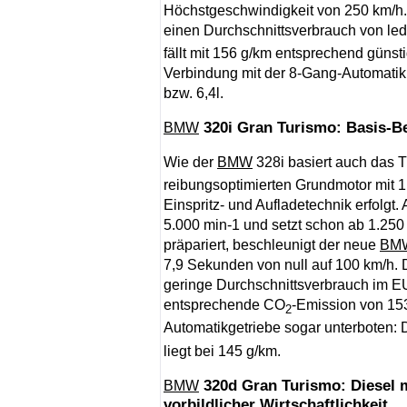
Höchstgeschwindigkeit von 250 km/h.
einen Durchschnittsverbrauch von ledi
fällt mit 156 g/km entsprechend günsti
Verbindung mit der 8-Gang-Automatik
bzw. 6,4l.
320i Gran Turismo: Basis-Be
BMW
Wie der
BMW
328i basiert auch das 
reibungsoptimierten Grundmotor mit 
Einspritz- und Aufladetechnik erfolgt.
5.000 min-1 und setzt schon ab 1.25
präpariert, beschleunigt der neue
BM
7,9 Sekunden von null auf 100 km/h. D
geringe Durchschnittsverbrauch im EU-
entsprechende CO
-Emission von 15
2
Automatikgetriebe sogar unterboten: D
liegt bei 145 g/km.
320d Gran Turismo: Diesel m
BMW
vorbildlicher Wirtschaftlichkeit