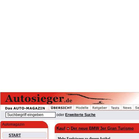
oder
Erweiterte Suche
Automagazin
Kauf
Der neue BMW 3er Gran Turismo
START
Mehr Funktionen zu diesem Artikel