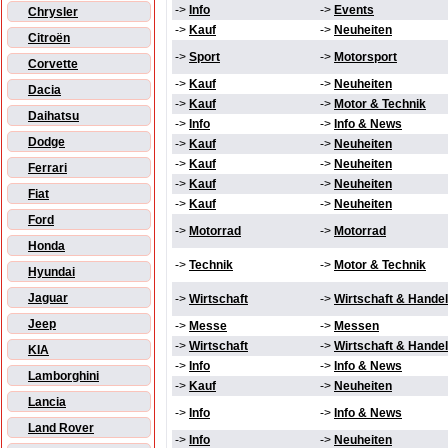
->
Info
->
Events
Chrysler
->
Kauf
->
Neuheiten
Citroën
->
Sport
->
Motorsport
Corvette
->
Kauf
->
Neuheiten
Dacia
->
Kauf
->
Motor & Technik
Daihatsu
->
Info
->
Info & News
Dodge
->
Kauf
->
Neuheiten
->
Kauf
->
Neuheiten
Ferrari
->
Kauf
->
Neuheiten
Fiat
->
Kauf
->
Neuheiten
Ford
->
Motorrad
->
Motorrad
Honda
->
Technik
->
Motor & Technik
Hyundai
Jaguar
->
Wirtschaft
->
Wirtschaft & Handel
Jeep
->
Messe
->
Messen
->
Wirtschaft
->
Wirtschaft & Handel
KIA
->
Info
->
Info & News
Lamborghini
->
Kauf
->
Neuheiten
Lancia
->
Info
->
Info & News
Land Rover
->
Info
->
Neuheiten