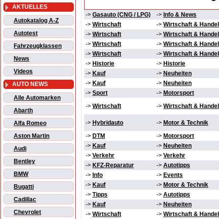
AKTUELLES
->
Gasauto (CNG / LPG)
->
Info & News
Autokatalog A-Z
->
Wirtschaft
->
Wirtschaft & Handel
Autotest
->
Wirtschaft
->
Wirtschaft & Handel
->
Wirtschaft
->
Wirtschaft & Handel
Fahrzeugklassen
->
Wirtschaft
->
Wirtschaft & Handel
News
->
Historie
->
Historie
Videos
->
Kauf
->
Neuheiten
->
Kauf
->
Neuheiten
AUTO NEWS
->
Sport
->
Motorsport
Alle Automarken
->
Wirtschaft
->
Wirtschaft & Handel
Abarth
->
Hybridauto
->
Motor & Technik
Alfa Romeo
Aston Martin
->
DTM
->
Motorsport
->
Kauf
->
Neuheiten
Audi
->
Verkehr
->
Verkehr
Bentley
->
KFZ-Reparatur
->
Autotipps
BMW
->
Info
->
Events
->
Kauf
->
Motor & Technik
Bugatti
->
Tipps
->
Autotipps
Cadillac
->
Kauf
->
Neuheiten
Chevrolet
->
Wirtschaft
->
Wirtschaft & Handel