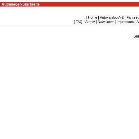
Autosieger-Startseite
[
|
|
Home
Autokatalog A-Z
Fahrzeu
[
|
|
|
|
FAQ
Archiv
Newsletter
Impressum
A
Se