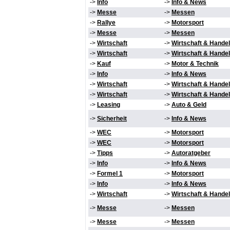
->
Info
->
Info & News
->
Messe
->
Messen
->
Rallye
->
Motorsport
->
Messe
->
Messen
->
Wirtschaft
->
Wirtschaft & Handel
->
Wirtschaft
->
Wirtschaft & Handel
->
Kauf
->
Motor & Technik
->
Info
->
Info & News
->
Wirtschaft
->
Wirtschaft & Handel
->
Wirtschaft
->
Wirtschaft & Handel
->
Leasing
->
Auto & Geld
->
Sicherheit
->
Info & News
->
WEC
->
Motorsport
->
WEC
->
Motorsport
->
Tipps
->
Autoratgeber
->
Info
->
Info & News
->
Formel 1
->
Motorsport
->
Info
->
Info & News
->
Wirtschaft
->
Wirtschaft & Handel
->
Messe
->
Messen
->
Messe
->
Messen