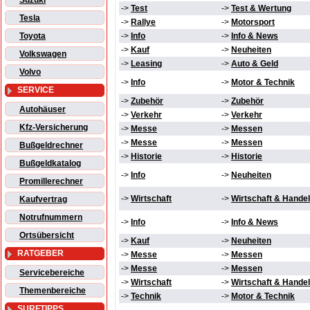
Suzuki
->
Test
->
Test & Wertung
Tesla
->
Rallye
->
Motorsport
Toyota
->
Info
->
Info & News
->
Kauf
->
Neuheiten
Volkswagen
->
Leasing
->
Auto & Geld
Volvo
->
Info
->
Motor & Technik
SERVICE
->
Zubehör
->
Zubehör
Autohäuser
->
Verkehr
->
Verkehr
Kfz-Versicherung
->
Messe
->
Messen
->
Messe
->
Messen
Bußgeldrechner
->
Historie
->
Historie
Bußgeldkatalog
->
Info
->
Neuheiten
Promillerechner
->
Wirtschaft
->
Wirtschaft & Handel
Kaufvertrag
Notrufnummern
->
Info
->
Info & News
Ortsübersicht
->
Kauf
->
Neuheiten
RATGEBER
->
Messe
->
Messen
->
Messe
->
Messen
Servicebereiche
->
Wirtschaft
->
Wirtschaft & Handel
Themenbereiche
->
Technik
->
Motor & Technik
SURFTIPPS