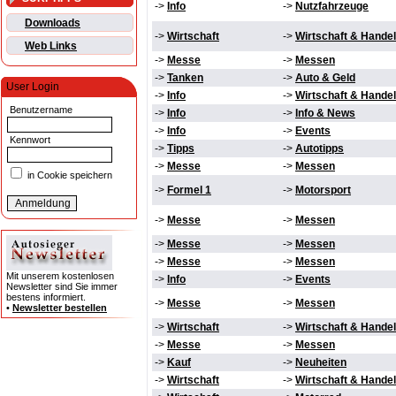
->
Info
->
Nutzfahrzeuge
Downloads
->
Wirtschaft
->
Wirtschaft & Handel
Web Links
->
Messe
->
Messen
->
Tanken
->
Auto & Geld
User Login
->
Info
->
Wirtschaft & Handel
Benutzername
->
Info
->
Info & News
->
Info
->
Events
Kennwort
->
Tipps
->
Autotipps
->
Messe
->
Messen
in Cookie speichern
->
Formel 1
->
Motorsport
->
Messe
->
Messen
->
Messe
->
Messen
->
Messe
->
Messen
Mit unserem kostenlosen
->
Info
->
Events
Newsletter sind Sie immer
bestens informiert.
->
Messe
->
Messen
•
Newsletter bestellen
->
Wirtschaft
->
Wirtschaft & Handel
->
Messe
->
Messen
->
Kauf
->
Neuheiten
->
Wirtschaft
->
Wirtschaft & Handel