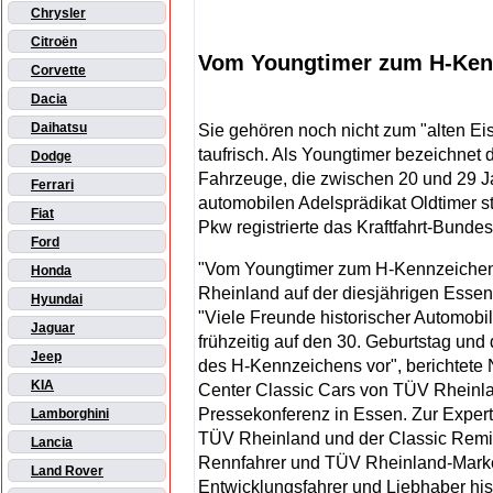
Chrysler
Citroën
Vom Youngtimer zum H-Ken
Corvette
Dacia
Daihatsu
Sie gehören noch nicht zum "alten Ei
taufrisch. Als Youngtimer bezeichnet 
Dodge
Fahrzeuge, die zwischen 20 und 29 Ja
Ferrari
automobilen Adelsprädikat Oldtimer s
Fiat
Pkw registrierte das Kraftfahrt-Bund
Ford
"Vom Youngtimer zum H-Kennzeichen
Honda
Rheinland auf der diesjährigen Essene
Hyundai
"Viele Freunde historischer Automobi
Jaguar
frühzeitig auf den 30. Geburtstag un
Jeep
des H-Kennzeichens vor", berichtete 
KIA
Center Classic Cars von TÜV Rheinlan
Pressekonferenz in Essen. Zur Expe
Lamborghini
TÜV Rheinland und der Classic Remis
Lancia
Rennfahrer und TÜV Rheinland-Marke
Land Rover
Entwicklungsfahrer und Liebhaber hist