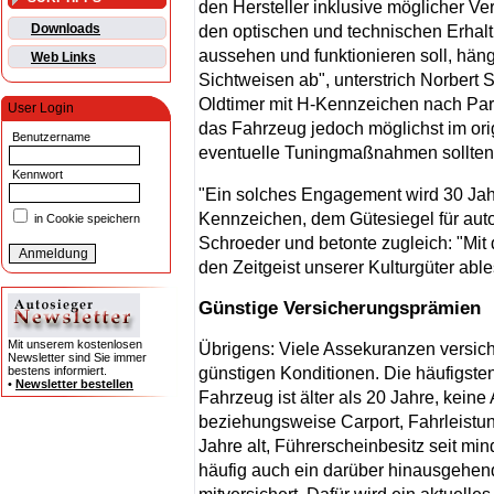
den Hersteller inklusive möglicher 
Downloads
den optischen und technischen Erhaltu
aussehen und funktionieren soll, häng
Web Links
Sichtweisen ab", unterstrich Norbert 
Oldtimer mit H-Kennzeichen nach Par
User Login
das Fahrzeug jedoch möglichst im ori
Benutzername
eventuelle Tuningmaßnahmen sollte
Kennwort
"Ein solches Engagement wird 30 Jah
Kennzeichen, dem Gütesiegel für auto
in Cookie speichern
Schroeder und betonte zugleich: "Mi
den Zeitgeist unserer Kulturgüter abl
Günstige Versicherungsprämien
Mit unserem kostenlosen
Übrigens: Viele Assekuranzen versich
Newsletter sind Sie immer
günstigen Konditionen. Die häufigst
bestens informiert.
•
Newsletter bestellen
Fahrzeug ist älter als 20 Jahre, kein
beziehungsweise Carport, Fahrleistu
Jahre alt, Führerscheinbesitz seit mi
häufig auch ein darüber hinausgehen