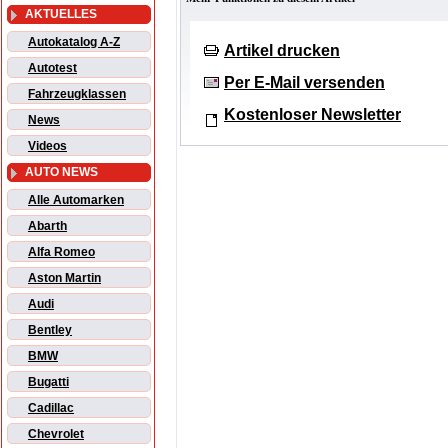
AKTUELLES
Autokatalog A-Z
Artikel drucken
Autotest
Per E-Mail versenden
Fahrzeugklassen
Kostenloser Newsletter
News
Videos
AUTO NEWS
Alle Automarken
Abarth
Alfa Romeo
Aston Martin
Audi
Bentley
BMW
Bugatti
Cadillac
Chevrolet