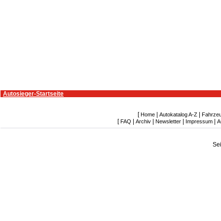
Autosieger-Startseite
[
|
|
Home
Autokatalog A-Z
Fahrze
[
|
|
|
|
FAQ
Archiv
Newsletter
Impressum
A
Se