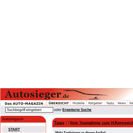
oder
Erweiterte Suche
Automagazin
Tipps
Vom Youngtimer zum H-Kennzeic
START
Mehr Funktionen zu diesem Artikel