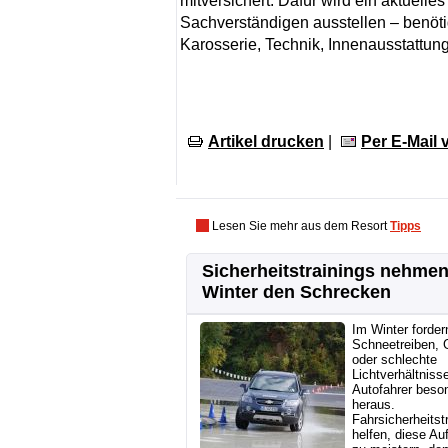
mitversichert. Dafür wird ein aktuell
Sachverständigen ausstellen – benöt
Karosserie, Technik, Innenausstattun
Artikel drucken
|
Per E-Mail
Lesen Sie mehr aus dem Resort
Tipps
Sicherheitstrainings nehme
Winter den Schrecken
Im Winter forder
Schneetreiben, G
oder schlechte
Lichtverhältniss
Autofahrer beso
heraus.
Fahrsicherheitst
helfen, diese Au