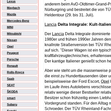
Lexus
anderem beim AvD-Oldtimer-Grand-Prix
Maybach
Nürburgring und bestreitet die von T
Mazda
Heldentour (29. bis 31. Juli).
Mercedes-Benz
Delta Integrale: Kult-Itali
Lancia
MINI
Der
Lancia
Delta Integrale dominierte
Mitsubishi
1980er und frühen 1990er Jahren den R
Nissan
knallrote Straßenversion bei TÜV Rh
Opel
auf sich. "Dieser Wagen ist ein typisch
Peugeot
kraftfahrzeugtechnisches, erhaltenswer
Porsche
Der kantige Italiener genießt schon he
Renault
Aber wie steht um die massenweise pr
Rolls-Royce
die einst zu Hunderttausenden über u
Saab
beispielsweise der Ford Escort,
Opel
SEAT
im Laufe ihres Autolebens verschlissen
ŠKODA
relativ wenige dieser Bestseller relat
Besitzer schon frühzeitig einen Liebh
smart
Vordergrund standen. Für den Alltag n
Subaru
Schroeder. Der TÜV Rheinland-Fachma