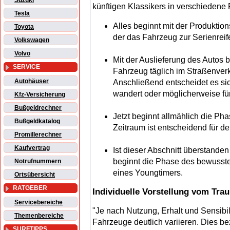
Suzuki
künftigen Klassikers in verschiedene
Tesla
Alles beginnt mit der Produktio
Toyota
der das Fahrzeug zur Serienreife
Volkswagen
Volvo
Mit der Auslieferung des Autos 
SERVICE
Fahrzeug täglich im Straßenverk
Autohäuser
Anschließend entscheidet es sic
wandert oder möglicherweise für 
Kfz-Versicherung
Bußgeldrechner
Jetzt beginnt allmählich die P
Bußgeldkatalog
Zeitraum ist entscheidend für de
Promillerechner
Kaufvertrag
Ist dieser Abschnitt überstande
beginnt die Phase des bewusst
Notrufnummern
eines Youngtimers.
Ortsübersicht
RATGEBER
Individuelle Vorstellung vom Tr
Servicebereiche
"Je nach Nutzung, Erhalt und Sensibi
Themenbereiche
Fahrzeuge deutlich variieren. Dies bez
SURFTIPPS