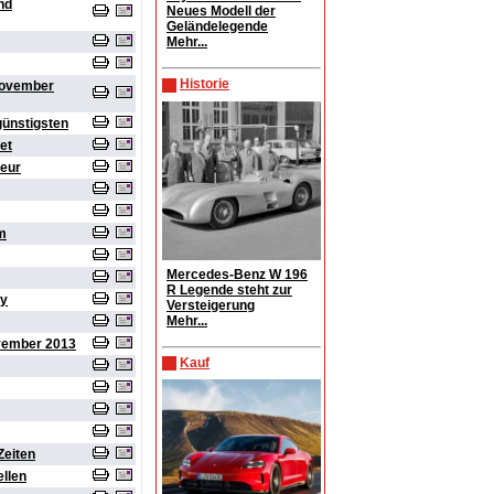
nd
Neues Modell der
Geländelegende
Mehr...
Historie
November
günstigsten
et
ieur
m
Mercedes-Benz W 196
R Legende steht zur
my
Versteigerung
Mehr...
ovember 2013
Kauf
Zeiten
llen