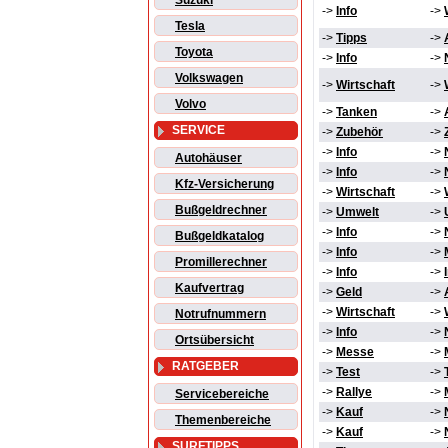
Suzuki
->
Info
->
Tesla
->
Tipps
->
Toyota
->
Info
->
Volkswagen
->
Wirtschaft
->
Volvo
->
Tanken
->
SERVICE
->
Zubehör
->
->
Info
->
Autohäuser
->
Info
->
Kfz-Versicherung
->
Wirtschaft
->
Bußgeldrechner
->
Umwelt
->
->
Info
->
Bußgeldkatalog
->
Info
->
Promillerechner
->
Info
->
Kaufvertrag
->
Geld
->
->
Wirtschaft
->
Notrufnummern
->
Info
->
Ortsübersicht
->
Messe
->
RATGEBER
->
Test
->
->
Rallye
->
Servicebereiche
->
Kauf
->
Themenbereiche
->
Kauf
->
SURFTIPPS