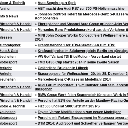
Motor & Technik
»
Auto-Segeln spart Sprit
Tuning
»
ABT macht den Audi RS7 zur 700 PS-Höllenmaschine
»
Johnson Controls liefert für Mercedes-Benz S-Klasse w
Info & News
Komponenten
Wirtschaft & Handel
»
Eberspächer und Shaanxi Auto Group gründen Joint Ve
Wirtschaft & Handel
»
Mercedes-Benz Produktionsrekord aus den Vorjahren ü
»
MINI John Cooper Works Concept feiert Weltpremiere 
Messen
2014
Autoratgeber
»
Orangefarbene 13er TÜV-Plakete? Ab zum TÜV!
Auto & Geld
»
Kraftstoffpreise im Städtevergleich: Berlin am günstigs
Neuheiten
»
VW Golf Variant TDI BlueMotion - Vorverkauf startet
Motorsport
»
TMG GT86 Cup startet 2014 in seine zweite Saison
Verkehr
»
Gefährliche Brücken in Lübeck
Verkehr
»
Stauprognose für Weihnachten - 20. bis 25. Dezember 
Neuheiten
»
Mercedes-Benz C-Klasse im Modelljahr 2014
»
Audi Forum Ingolstadt: 1,5-millionster Audi seit Jahres
Wirtschaft & Handel
übergeben
Wirtschaft & Handel
»
BMW Group Werk feiert Spatenstich für neues Werk in B
Wirtschaft & Handel
»
Porsche hat 51% der Anteile an der Manthey-Racing 
Motor & Technik
»
Fiat 500 und Fiat 500C jetzt mit 105 PS
Neuheiten
»
Toyota Verso: Modifikationen zum neuen Modelljahr
Motorsport
»
Porsche mit Rekord-Engagement im Motorsportprogr
Motorsport
»
DTM 2014: Audi Sport und Schaeffler verlängern Vertra