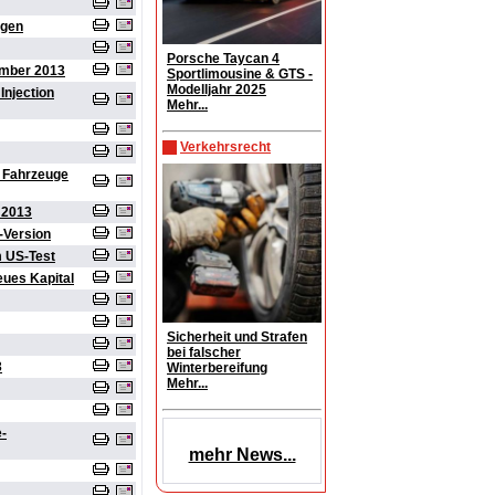
egen
Porsche Taycan 4
ember 2013
Sportlimousine & GTS -
Modelljahr 2025
Injection
Mehr...
Verkehrsrecht
2 Fahrzeuge
 2013
-Version
m US-Test
eues Kapital
Sicherheit und Strafen
bei falscher
3
Winterbereifung
Mehr...
-
mehr News...