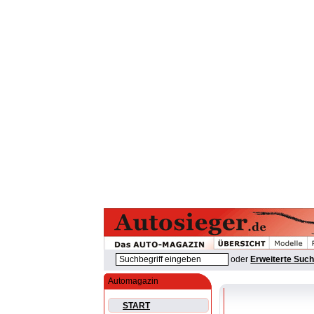
oder
Erweiterte Suc
Automagazin
START