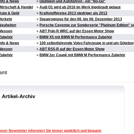
Info & News
»
Glühwein und Autofahren - ein "No-Go"
Wirtschaft & Handel
»
Audi Q1 wird ab 2016 im Werk Ingolstadt gebaut
Auto & Geld
»
Kraftstoffpreise 2013 niedriger als 2012
Verkehr
»
Stauprognose für den 06. bis 08. Dezember 2013
Neuheiten
»
Porsche Cayenne zur Sonderserie "Platinum Edition" v
Messen
»
ABT Polo R WRC auf der Essen Motor Show
Zubehör
»
BMW X5 mit BMW M Performance Zubehör
Info & News
»
100 selbstfahrende Volvo Fahrzeuge in und um Götebo
Messen
»
ABT RS5-R auf der Essen Motor Show
Zubehör
»
BMW 2er Coupé mit BMW M Performance Zubehör
samt
Artikel-Archiv
oser Newsletter informiert Sie immer pünktlich und bequem