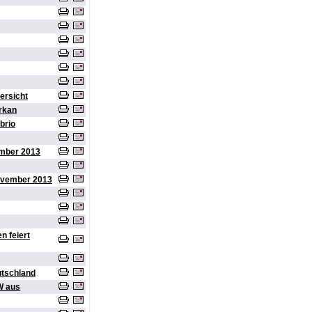
ersicht
rkan
brio
ember 2013
ovember 2013
n feiert
utschland
W aus