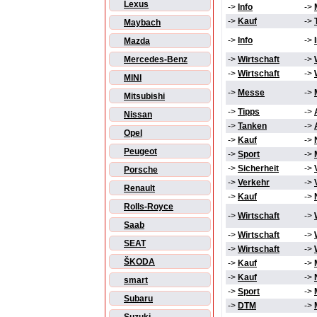
Lexus
->
Info
->
->
Kauf
->
Maybach
->
Info
->
Mazda
Mercedes-Benz
->
Wirtschaft
->
->
Wirtschaft
->
MINI
->
Messe
->
Mitsubishi
->
Tipps
->
Nissan
->
Tanken
->
Opel
->
Kauf
->
Peugeot
->
Sport
->
->
Sicherheit
->
Porsche
->
Verkehr
->
Renault
->
Kauf
->
Rolls-Royce
->
Wirtschaft
->
Saab
->
Wirtschaft
->
SEAT
->
Wirtschaft
->
ŠKODA
->
Kauf
->
->
Kauf
->
smart
->
Sport
->
Subaru
->
DTM
->