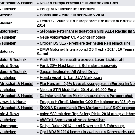
Wirtschaft & Handel
»
Nissan Europa ernennt Paul Willcox zum Chef
Neuheiten
»
Peugeot Neuheiten im Überblick
Messen
»
Honda und Acura auf der NAIAS 2014
»
Lexus CT 200h feiert Europapremiere auf dem Brüssele
Messen
2014
Motorsport
»
Stéphane Peterhansel testet den MINI ALL4 Racing im
Neuheiten
»
Neue Volkswagen CUP Sondermodelle
Neuheiten
»
Citroën DS 5LS - Premiere der neuen Reiselimousine
»
BMW Motorrad International GS Trophy 2014: 16 Teams 
Motorrad
Kampf
Motor & Technik
»
Audi R18 e-tron quattro erzeugt Laser-Lichtstrahl
Info & News
»
Ford: 20% Nachlass mit Behindertenausweis
Motor & Technik
»
Jaguar Instinctive All Wheel Drive
Neuheiten
»
Honda Vezel - Urban SUV Marktstart
Wirtschaft & Handel
»
Fiat Konzern: 0,9% Neuzulassungsplus in Europa im N
Neuheiten
»
Nissan GT-R Modelljahr 2014 ab 96.400 Euro
Wirtschaft & Handel
»
Daimler und Aston Martin unterzeichnen Partnerschaft
Umwelt & Natur
»
Peugeot HYbrid4-Modelle: CO2-Emissionen auf 85 g/km 
Wirtschaft & Handel
»
ŠKODA Deutschland: Pkw-Marktanteil auf 5,4% prognost
Info & News
»
Volvo S80 mit dem Top Safety Pick+ 2014 ausgezeichne
Neuheiten
»
VW Golf Sportsvan ab sofot bestellbar
Motorsport
»
Rallye Dakar 2014: Land Rover stellt 5 Fahrzeuge
Neuheiten
»
Opel ADAM 2014 kommt in zwei neuen Karosserie- und