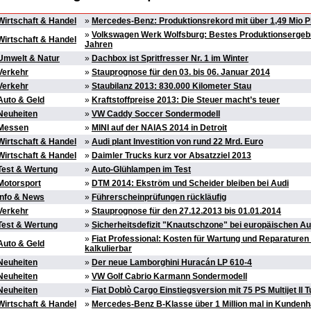
Wirtschaft & Handel
»
Mercedes-Benz: Produktionsrekord mit über 1,49 Mio 
»
Volkswagen Werk Wolfsburg: Bestes Produktionsergebn
Wirtschaft & Handel
Jahren
Umwelt & Natur
»
Dachbox ist Spritfresser Nr. 1 im Winter
Verkehr
»
Stauprognose für den 03. bis 06. Januar 2014
Verkehr
»
Staubilanz 2013: 830.000 Kilometer Stau
Auto & Geld
»
Kraftstoffpreise 2013: Die Steuer macht’s teuer
Neuheiten
»
VW Caddy Soccer Sondermodell
Messen
»
MINI auf der NAIAS 2014 in Detroit
Wirtschaft & Handel
»
Audi plant Investition von rund 22 Mrd. Euro
Wirtschaft & Handel
»
Daimler Trucks kurz vor Absatzziel 2013
Test & Wertung
»
Auto-Glühlampen im Test
Motorsport
»
DTM 2014: Ekström und Scheider bleiben bei Audi
Info & News
»
Führerscheinprüfungen rückläufig
Verkehr
»
Stauprognose für den 27.12.2013 bis 01.01.2014
Test & Wertung
»
Sicherheitsdefizit "Knautschzone" bei europäischen A
»
Fiat Professional: Kosten für Wartung und Reparaturen
Auto & Geld
kalkulierbar
Neuheiten
»
Der neue Lamborghini Huracán LP 610-4
Neuheiten
»
VW Golf Cabrio Karmann Sondermodell
Neuheiten
»
Fiat Doblò Cargo Einstiegsversion mit 75 PS Multijet II 
Wirtschaft & Handel
»
Mercedes-Benz B-Klasse über 1 Million mal in Kunden