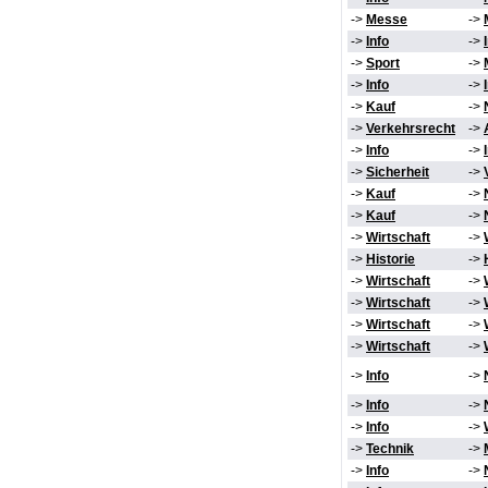
->
Messe
->
->
Info
->
->
Sport
->
->
Info
->
->
Kauf
->
->
Verkehrsrecht
->
->
Info
->
->
Sicherheit
->
->
Kauf
->
->
Kauf
->
->
Wirtschaft
->
->
Historie
->
->
Wirtschaft
->
->
Wirtschaft
->
->
Wirtschaft
->
->
Wirtschaft
->
->
Info
->
->
Info
->
->
Info
->
->
Technik
->
->
Info
->