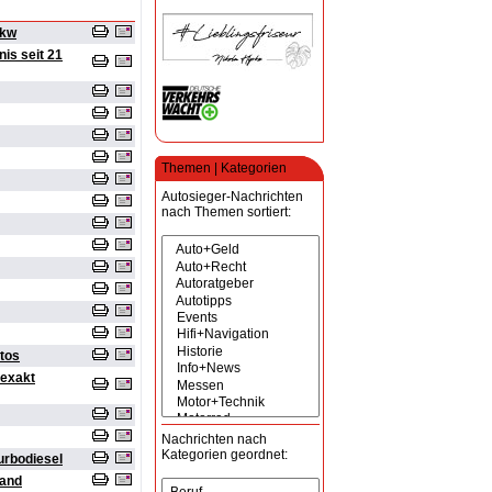
Pkw
is seit 21
Themen | Kategorien
Autosieger-Nachrichten
nach Themen sortiert:
utos
 exakt
Nachrichten nach
Kategorien geordnet:
Turbodiesel
hand