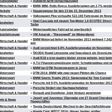
Autoratgeber
»
Autolicht nicht vernachlässigen
Wirtschaft & Handel
»
BMW, MINI, Rolls-Royce Auslieferungen um 2,7% gesti
Verkehr
»
Stauprognose für den 13 bis 15. Dezember 2013
Wirtschaft & Handel
»
Volkswagen Pkw verkaufte 522.100 Fahrzeuge im Nov
»
Opel Cascada mit neuem Top-Motor 1.6 ECOTEC Direct 
Neuheiten
Turbo
Autoratgeber
»
Wintertaugliches Fahrrad ist unerlässlich
Nutzfahrzeuge
»
VW Amarok - "Riesenwolf" im Winterdienst
»
BMW Motorrad liefert im November 2013 weltweit 7.34
Wirtschaft & Handel
aus
Wirtschaft & Handel
»
Audi verzeichnet 6,8% Auslieferungsplus im November
Neuheiten
»
ŠKODA Rapid Limousine und Spaceback als GreenLine
Motorsport
»
Audi R18 e-tron quattro bisher streng geheim, jetzt bei
Wirtschaft & Handel
»
A.T.U Finanzierungslösung steht: Schuldenabbau und n
Motorsport
»
BMW bei DTM-Testprogramm in Jerez
Motorsport
»
DTM 2014: BMW gibt zwei neuen Piloten die Chance
Motorsport
»
BMW Sports Trophy 2013: Siegerpokal für Tom Coronel
Wirtschaft & Handel
»
Porsche mit 9,5% Auslieferungsplus im November 201
Motorsport
»
Porsche fördert vier Nachwuchsfahrer
Wirtschaft & Handel
»
Renault und Dongfeng: Joint Venture genehmigt
»
Jeep® und Juventus: Übergabe von 27 Grand Cherokee
Info & News
Flaggschiffen
Wirtschaft & Handel
»
Toyota Deutschland: Wechsel in der Geschäftsführung
Neuheiten
»
Honda Civic WTCC 2014 - Neuer, breiter, größer