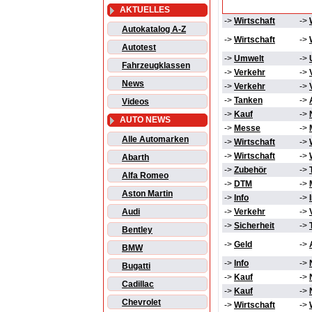
AKTUELLES
->
Wirtschaft
->
Autokatalog A-Z
->
Wirtschaft
->
Autotest
->
Umwelt
->
Fahrzeugklassen
->
Verkehr
->
News
->
Verkehr
->
->
Tanken
->
Videos
->
Kauf
->
AUTO NEWS
->
Messe
->
Alle Automarken
->
Wirtschaft
->
->
Wirtschaft
->
Abarth
->
Zubehör
->
Alfa Romeo
->
DTM
->
Aston Martin
->
Info
->
Audi
->
Verkehr
->
->
Sicherheit
->
Bentley
->
Geld
->
BMW
->
Info
->
Bugatti
->
Kauf
->
Cadillac
->
Kauf
->
Chevrolet
->
Wirtschaft
->