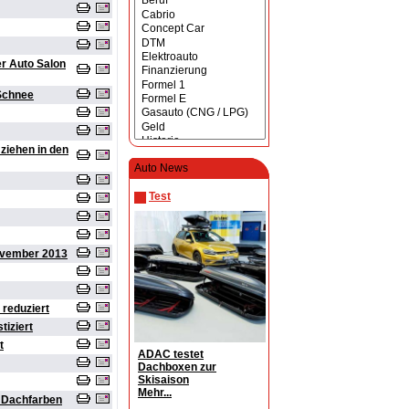
r Auto Salon
 Schnee
ziehen in den
Auto News
Test
ovember 2013
reduziert
iziert
t
ADAC testet
Dachboxen zur
Skisaison
Mehr...
 Dachfarben