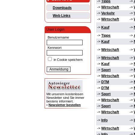
->
Tipps
->
->
Wirtschaft
->
Downloads
->
Verkehr
->
Web Links
->
Wirtschaft
->
->
Kauf
->
User Login
->
Tipps
->
Benutzername
->
Kauf
->
Kennwort
->
Wirtschaft
->
->
Wirtschaft
->
in Cookie speichern
->
Kauf
->
->
Sport
->
->
Wirtschaft
->
->
DTM
->
->
DTM
->
->
Sport
->
Mit unserem kostenlosen
Newsletter sind Sie immer
->
Wirtschaft
->
bestens informiert.
•
Newsletter bestellen
->
Sport
->
->
Wirtschaft
->
->
Info
->
->
Wirtschaft
->
->
Info
->