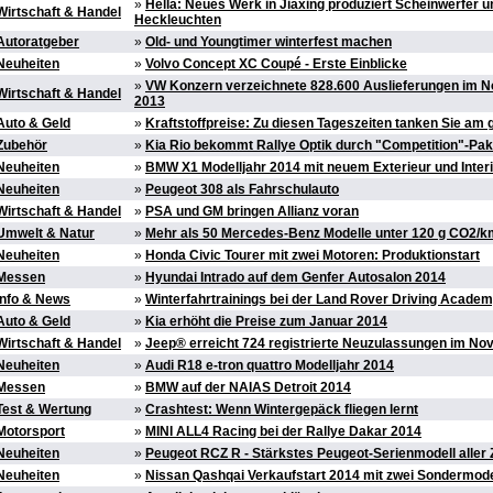
»
Hella: Neues Werk in Jiaxing produziert Scheinwerfer u
Wirtschaft & Handel
Heckleuchten
Autoratgeber
»
Old- und Youngtimer winterfest machen
Neuheiten
»
Volvo Concept XC Coupé - Erste Einblicke
»
VW Konzern verzeichnete 828.600 Auslieferungen im 
Wirtschaft & Handel
2013
Auto & Geld
»
Kraftstoffpreise: Zu diesen Tageszeiten tanken Sie am 
Zubehör
»
Kia Rio bekommt Rallye Optik durch "Competition"-Pak
Neuheiten
»
BMW X1 Modelljahr 2014 mit neuem Exterieur und Inter
Neuheiten
»
Peugeot 308 als Fahrschulauto
Wirtschaft & Handel
»
PSA und GM bringen Allianz voran
Umwelt & Natur
»
Mehr als 50 Mercedes-Benz Modelle unter 120 g CO2/k
Neuheiten
»
Honda Civic Tourer mit zwei Motoren: Produktionstart
Messen
»
Hyundai Intrado auf dem Genfer Autosalon 2014
Info & News
»
Winterfahrtrainings bei der Land Rover Driving Acade
Auto & Geld
»
Kia erhöht die Preise zum Januar 2014
Wirtschaft & Handel
»
Jeep® erreicht 724 registrierte Neuzulassungen im N
Neuheiten
»
Audi R18 e-tron quattro Modelljahr 2014
Messen
»
BMW auf der NAIAS Detroit 2014
Test & Wertung
»
Crashtest: Wenn Wintergepäck fliegen lernt
Motorsport
»
MINI ALL4 Racing bei der Rallye Dakar 2014
Neuheiten
»
Peugeot RCZ R - Stärkstes Peugeot-Serienmodell aller 
Neuheiten
»
Nissan Qashqai Verkaufstart 2014 mit zwei Sondermode