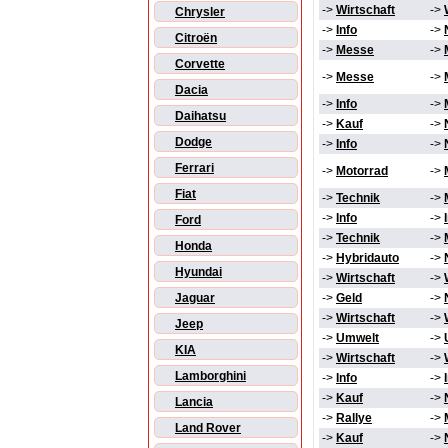
->
Wirtschaft
->
Chrysler
->
Info
->
Citroën
->
Messe
->
Corvette
->
Messe
->
Dacia
->
Info
->
Daihatsu
->
Kauf
->
Dodge
->
Info
->
Ferrari
->
Motorrad
->
Fiat
->
Technik
->
->
Info
->
Ford
->
Technik
->
Honda
->
Hybridauto
->
Hyundai
->
Wirtschaft
->
Jaguar
->
Geld
->
->
Wirtschaft
->
Jeep
->
Umwelt
->
KIA
->
Wirtschaft
->
Lamborghini
->
Info
->
->
Kauf
->
Lancia
->
Rallye
->
Land Rover
->
Kauf
->