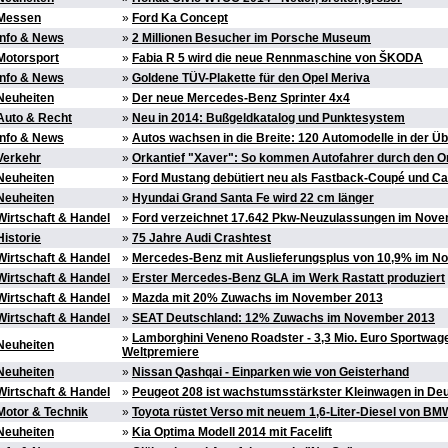
Messen
»
Ford Ka Concept
Info & News
»
2 Millionen Besucher im Porsche Museum
Motorsport
»
Fabia R 5 wird die neue Rennmaschine von ŠKODA
Info & News
»
Goldene TÜV-Plakette für den Opel Meriva
Neuheiten
»
Der neue Mercedes-Benz Sprinter 4x4
Auto & Recht
»
Neu in 2014: Bußgeldkatalog und Punktesystem
Info & News
»
Autos wachsen in die Breite: 120 Automodelle in der Üb
Verkehr
»
Orkantief "Xaver": So kommen Autofahrer durch den O
Neuheiten
»
Ford Mustang debütiert neu als Fastback-Coupé und Ca
Neuheiten
»
Hyundai Grand Santa Fe wird 22 cm länger
Wirtschaft & Handel
»
Ford verzeichnet 17.642 Pkw-Neuzulassungen im Nov
Historie
»
75 Jahre Audi Crashtest
Wirtschaft & Handel
»
Mercedes-Benz mit Auslieferungsplus von 10,9% im N
Wirtschaft & Handel
»
Erster Mercedes-Benz GLA im Werk Rastatt produziert
Wirtschaft & Handel
»
Mazda mit 20% Zuwachs im November 2013
Wirtschaft & Handel
»
SEAT Deutschland: 12% Zuwachs im November 2013
»
Lamborghini Veneno Roadster - 3,3 Mio. Euro Sportwage
Neuheiten
Weltpremiere
Neuheiten
»
Nissan Qashqai - Einparken wie von Geisterhand
Wirtschaft & Handel
»
Peugeot 208 ist wachstumsstärkster Kleinwagen in De
Motor & Technik
»
Toyota rüstet Verso mit neuem 1,6-Liter-Diesel von BM
Neuheiten
»
Kia Optima Modell 2014 mit Facelift