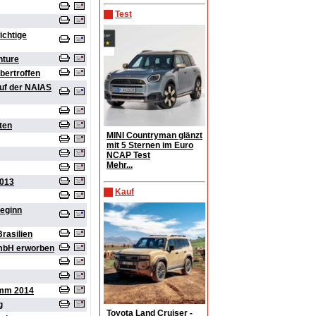
Test
ichtige
nture
bertroffen
auf der NAIAS
ten
MINI Countryman glänzt
mit 5 Sternen im Euro
NCAP Test
Mehr...
2013
Kauf
beginn
rasilien
GmbH erworben
amm 2014
g
Toyota Land Cruiser -