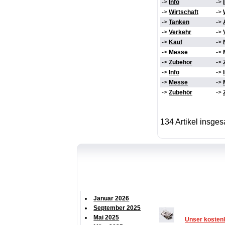
->
Info
->
->
Wirtschaft
->
->
Tanken
->
->
Verkehr
->
->
Kauf
->
->
Messe
->
->
Zubehör
->
->
Info
->
->
Messe
->
->
Zubehör
->
134 Artikel insge
Januar 2026
September 2025
Mai 2025
Unser kostenl