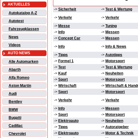
AKTUELLES
->
Sicherheit
->
Test & Wertung
Autokatalog A-Z
->
Verkehr
->
Verkehr
Autotest
->
Messe
->
Tuning
Fahrzeugklassen
->
Info
->
Messen
News
->
Concept Car
->
Messen
Videos
->
Info
->
Info & News
AUTO NEWS
->
Tipps
->
Autotipps
->
Formel 1
->
Motorsport
Alle Automarken
->
Test
->
Test & Wertung
Abarth
->
Kauf
->
Neuheiten
Alfa Romeo
->
Sport
->
Motorsport
Aston Martin
->
Wirtschaft
->
Wirtschaft & Hand
->
Sport
->
Motorsport
Audi
->
Verkehr
->
Verkehr
Bentley
->
Info
->
Messen
BMW
->
Sport
->
Motorsport
Bugatti
->
Elektroauto
->
Neuheiten
Cadillac
->
Tipps
->
Autoratgeber
->
Elektroauto
->
Motor & Technik
Chevrolet