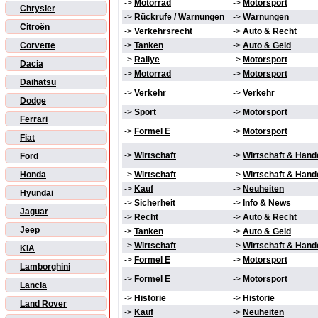
->
Motorrad
->
Motorsport
Chrysler
->
Rückrufe / Warnungen
->
Warnungen
Citroën
->
Verkehrsrecht
->
Auto & Recht
Corvette
->
Tanken
->
Auto & Geld
->
Rallye
->
Motorsport
Dacia
->
Motorrad
->
Motorsport
Daihatsu
->
Verkehr
->
Verkehr
Dodge
->
Sport
->
Motorsport
Ferrari
->
Formel E
->
Motorsport
Fiat
->
Wirtschaft
->
Wirtschaft & Hand
Ford
Honda
->
Wirtschaft
->
Wirtschaft & Hand
->
Kauf
->
Neuheiten
Hyundai
->
Sicherheit
->
Info & News
Jaguar
->
Recht
->
Auto & Recht
Jeep
->
Tanken
->
Auto & Geld
->
Wirtschaft
->
Wirtschaft & Hand
KIA
->
Formel E
->
Motorsport
Lamborghini
->
Formel E
->
Motorsport
Lancia
->
Historie
->
Historie
Land Rover
->
Kauf
->
Neuheiten