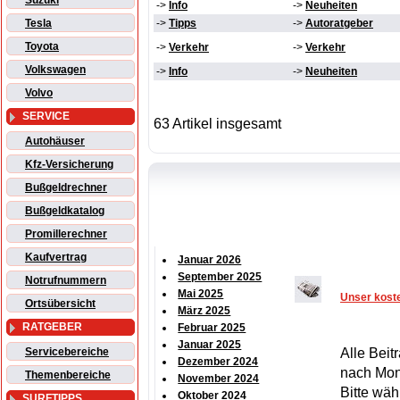
Suzuki
->
Info
->
Neuheiten
Tesla
->
Tipps
->
Autoratgeber
Toyota
->
Verkehr
->
Verkehr
Volkswagen
->
Info
->
Neuheiten
Volvo
SERVICE
63 Artikel insgesamt
Autohäuser
Kfz-Versicherung
Bußgeldrechner
Bußgeldkatalog
Promillerechner
Kaufvertrag
Januar 2026
September 2025
Notrufnummern
Mai 2025
Unser koste
Ortsübersicht
März 2025
RATGEBER
Februar 2025
Januar 2025
Servicebereiche
Alle Beit
Dezember 2024
nach Mona
Themenbereiche
November 2024
Bitte wäh
Oktober 2024
SURFTIPPS