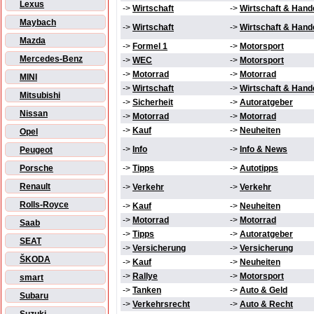
Lexus
->
Wirtschaft
->
Wirtschaft & Hand
Maybach
->
Wirtschaft
->
Wirtschaft & Hand
Mazda
->
Formel 1
->
Motorsport
Mercedes-Benz
->
WEC
->
Motorsport
->
Motorrad
->
Motorrad
MINI
->
Wirtschaft
->
Wirtschaft & Hand
Mitsubishi
->
Sicherheit
->
Autoratgeber
Nissan
->
Motorrad
->
Motorrad
->
Kauf
->
Neuheiten
Opel
->
Info
->
Info & News
Peugeot
Porsche
->
Tipps
->
Autotipps
Renault
->
Verkehr
->
Verkehr
Rolls-Royce
->
Kauf
->
Neuheiten
->
Motorrad
->
Motorrad
Saab
->
Tipps
->
Autoratgeber
SEAT
->
Versicherung
->
Versicherung
ŠKODA
->
Kauf
->
Neuheiten
->
Rallye
->
Motorsport
smart
->
Tanken
->
Auto & Geld
Subaru
->
Verkehrsrecht
->
Auto & Recht