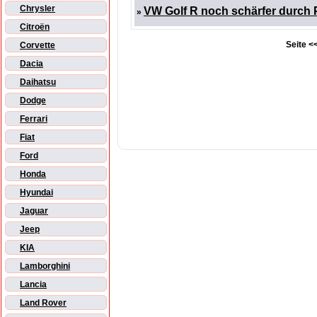
Chrysler
VW Golf R noch schärfer durch
»
Citroën
Seite <<
Corvette
Dacia
Daihatsu
Dodge
Ferrari
Fiat
Ford
Honda
Hyundai
Jaguar
Jeep
KIA
Lamborghini
Lancia
Land Rover