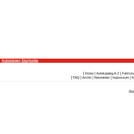
Autosieger-Startseite
[
|
|
Home
Autokatalog A-Z
Fahrzeu
[
|
|
|
|
FAQ
Archiv
Newsletter
Impressum
A
Se