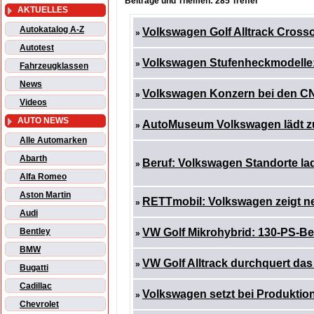
Beiträge und Themen: 285 Treffer
AKTUELLES
Autokatalog A-Z
Volkswagen Golf Alltrack Crosso
»
Autotest
Volkswagen Stufenheckmodelle
»
Fahrzeugklassen
News
Volkswagen Konzern bei den CNG
»
Videos
AUTO NEWS
AutoMuseum Volkswagen lädt z
»
Alle Automarken
Abarth
Beruf: Volkswagen Standorte la
»
Alfa Romeo
Aston Martin
RETTmobil: Volkswagen zeigt n
»
Audi
Bentley
VW Golf Mikrohybrid: 130-PS-Ben
»
BMW
VW Golf Alltrack durchquert das
»
Bugatti
Cadillac
Volkswagen setzt bei Produktion
»
Chevrolet