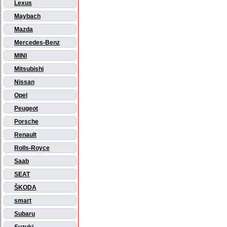
Lexus
Maybach
Mazda
Mercedes-Benz
MINI
Mitsubishi
Nissan
Opel
Peugeot
Porsche
Renault
Rolls-Royce
Saab
SEAT
ŠKODA
smart
Subaru