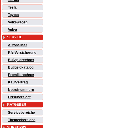
Suzuki
Tesla
Toyota
Volkswagen
Volvo
SERVICE
Autohäuser
Kfz-Versicherung
Bußgeldrechner
Bußgeldkatalog
Promillerechner
Kaufvertrag
Notrufnummern
Ortsübersicht
RATGEBER
Servicebereiche
Themenbereiche
SURFTIPPS