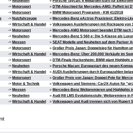
->
Neuheiten
»
Porsche Taycan: 6 Milliarden Euro für Elektromo
->
Motorsport
»
DTM-Abschied für Mercedes-AMG: Paffett ist
->
Motorsport
»
BMW Motorsport Programm - KW 41/2018
e
->
Nutzfahrzeuge
»
Mercedes-Benz eActros Praxistest: Elektro-Lk
->
Wirtschaft & Handel
»
Volkswagen Auslieferungen mit Rückgang von 
->
Motorsport
»
Mercedes-AMG Motorsport beendet DTM nach 
->
Neuheiten
»
Mercedes-Benz S 560 e: Die S-Klasse als Luxu
->
Messen
»
SEAT Modelle und Neuheiten auf dem Pariser A
->
Motorsport
»
Großer Preis Japan: Doppelsieg für Hamilton u
->
Wirtschaft & Handel
»
Mercedes-Benz: Über 200.000 Verkäufe im Se
->
Motorsport
»
DTM-Finale Hockenheim: BMW plant Highlight z
->
Neuheiten
»
Porsche Macan: Europastart des neuen Komp
->
Wirtschaft & Handel
»
AUDI-Auslieferungen durch Europazahlen belas
->
Motorsport
»
Großer Preis von Japan: Doppel-Pole für Mer
->
Motor & Technik
»
Volkswagen und Siemens: Car2X-Autos für "gr
->
Messen
»
Mercedes-Benz Weltpremieren und Highlights in
->
Neuheiten
»
Audi R8 LMS Evolutionsstufe: Weltpremiere in 
->
Wirtschaft & Handel
»
Volkswagen und Audi trennen sich von Rupert S
mt