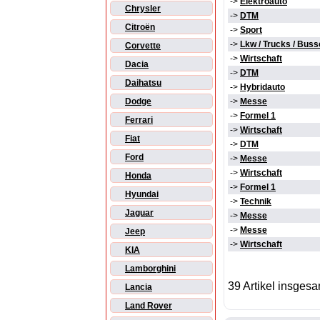
->
Elektroauto
Chrysler
->
DTM
Citroën
->
Sport
->
Lkw / Trucks / Buss
Corvette
->
Wirtschaft
Dacia
->
DTM
Daihatsu
->
Hybridauto
Dodge
->
Messe
->
Formel 1
Ferrari
->
Wirtschaft
Fiat
->
DTM
Ford
->
Messe
->
Wirtschaft
Honda
->
Formel 1
Hyundai
->
Technik
Jaguar
->
Messe
->
Messe
Jeep
->
Wirtschaft
KIA
Lamborghini
39 Artikel insgesa
Lancia
Land Rover