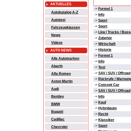
AKTUELLES
->
Formel 1
Autokatalog A-Z
->
Info
Autotest
->
Sport
->
Sport
Fahrzeugklassen
->
Lkw / Trucks / Buss
News
->
Zubehör
Videos
->
Wirtschaft
->
Historie
AUTO NEWS
->
Formel 1
Alle Automarken
->
Info
Abarth
->
Test
->
SAV / SUV / Offroad
Alfa Romeo
->
Rückrufe / Warnun
Aston Martin
->
Concept Car
Audi
->
SAV / SUV / Offroad
Bentley
->
Info
->
Kauf
BMW
->
Hybridauto
Bugatti
->
Recht
Cadillac
->
Klassiker
->
Sport
Chevrolet