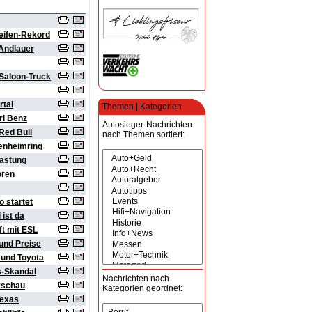
eifen-Rekord
 Andlauer
Saloon-Truck
rtal
Themen | Kategorien
rl Benz
Autosieger-Nachrichten
Red Bull
nach Themen sortiert:
enheimring
lastung
oren
 startet
ist da
t mit ESL
und Preise
 und Toyota
s-Skandal
Nachrichten nach
orschau
Kategorien geordnet:
Texas