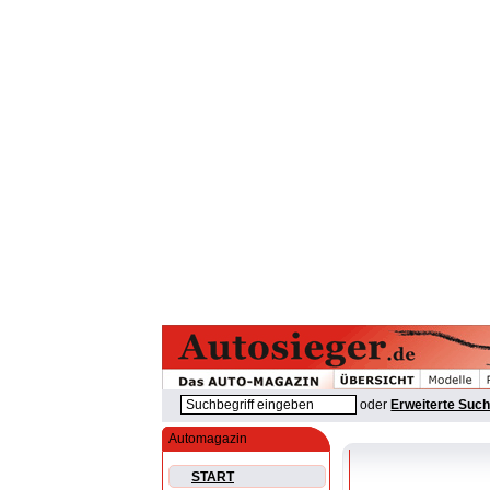
oder
Erweiterte Suc
Automagazin
START