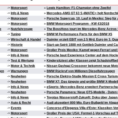
->
Motorsport
»
Lewis Hamilton: F1-Champion ohne Zweifel
->
Info & News
»
Mercedes-AMG GT 63 S 4MATIC+ holt Nordschl
->
Motorsport
»
Porsche Supercup, 10. Lauf in Mexiko: Sieg für
->
Motorsport
»
BMW Motorsport Programm - KW 43/2018
e
->
Nutzfahrzeuge
»
The BossHoss tourt im Mercedes-Benz Actros 
->
Tuning
»
BMW M Performance Parts für den BMW X5
->
Wirtschaft & Handel
»
Daimler erzielt EBIT von 2,5 Mrd. Euro im 3. Qua
->
Historie
»
Start-up-Spirit 1888 mit Gottlieb Daimler und Ca
->
Motorsport
»
Großer Preis Mexiko: Kampf gegen Ferrari und 
->
Info & News
»
Porsche baut Experience Center auf dem Hock
->
Test & Wertung
»
Kindersitztest aller Klassen zeigt Schadstoffbe
->
Motor & Technik
»
Nissan Qashqai Crossover bekommt neue Mot
gen
->
Warnungen
»
BMW Rückruf von Millionen Dieselfahrzeugen
->
Neuheiten
»
Porsche Elektro-Studie Mission E Cross Turismo
->
Neuheiten
»
BMW X7: Das jüngste und größte BMW X-Modell 
->
Info & News
»
eSports: Mercedes-Benz erweitert Partnerschaf
->
Neuheiten
»
Porsche Panamera: Neue GTS-Modelle - Daten 
->
Info & News
»
Toyotas Wasserstoff-Zukunft: Doku über Japan
->
Auto & Recht
»
Audi akzeptiert 800 Mio. Euro Bußgeld im Abga
->
Events
»
Concorso d’Eleganza Villa d’Este: Klassiker-V
->
Motorsport
»
Großer Preis der USA: Formel-1-Vorschau auf 