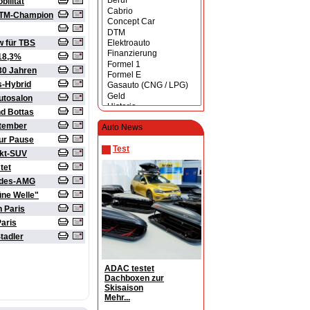
bilität
 DTM-Champion
w für TBS
18,3%
30 Jahren
s-Hybrid
utosalon
nd Bottas
ptember
Auto News
ur Pause
Test
akt-SUV
tet
cedes-AMG
üne Welle"
 Paris
Paris
tadler
ADAC testet
Dachboxen zur
Skisaison
Mehr...