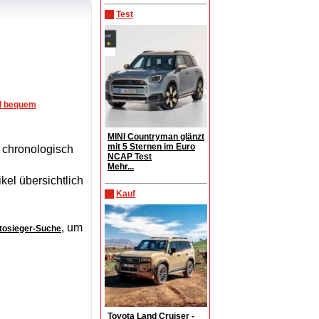
Test
nd bequem
MINI Countryman glänzt
mit 5 Sternen im Euro
g chronologisch
NCAP Test
Mehr...
kel übersichtlich
Kauf
, um
tosieger-Suche
Toyota Land Cruiser -