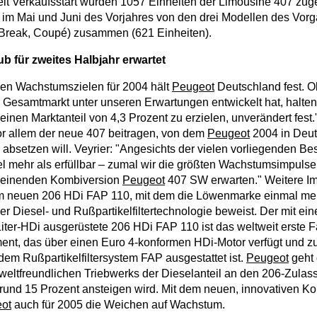
t Verkaufsstart wurden 1057 Einheiten der Limousine 407 zug
 im Mai und Juni des Vorjahres von den drei Modellen des Vor
 Break, Coupé) zusammen (621 Einheiten).
 für zweites Halbjahr erwartet
gen Wachstumszielen für 2004 hält
Peugeot
Deutschland fest. Ol
 Gesamtmarkt unter unseren Erwartungen entwickelt hat, halte
 einen Marktanteil von 4,3 Prozent zu erzielen, unverändert fes
r allem der neue 407 beitragen, von dem
Peugeot
2004 in Deut
 absetzen will. Veyrier: "Angesichts der vielen vorliegenden Be
iel mehr als erfüllbar – zumal wir die größten Wachstumsimpulse
heinenden Kombiversion
Peugeot
407 SW erwarten." Weitere Im
 neuen 206 HDi FAP 110, mit dem die Löwenmarke einmal meh
 der Diesel- und Rußpartikelfiltertechnologie beweist. Der mit e
Liter-HDi ausgerüstete 206 HDi FAP 110 ist das weltweit erste 
nt, das über einen Euro 4-konformen HDi-Motor verfügt und z
dem Rußpartikelfiltersystem FAP ausgestattet ist.
Peugeot
geht 
eltfreundlichen Triebwerks der Dieselanteil an den 206-Zulas
 rund 15 Prozent ansteigen wird. Mit dem neuen, innovativen 
ot
auch für 2005 die Weichen auf Wachstum.