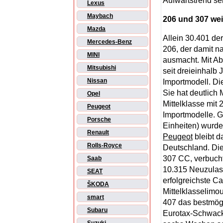
Aufwärtstrend sei
Lexus
Maybach
206 und 307 wei
Mazda
Allein 30.401 de
Mercedes-Benz
206, der damit n
MINI
ausmacht. Mit Ab
Mitsubishi
seit dreieinhalb
Nissan
Importmodell. D
Sie hat deutlich
Opel
Mittelklasse mit
Peugeot
Importmodelle. 
Porsche
Einheiten) wurd
Renault
Peugeot
bleibt d
Rolls-Royce
Deutschland. Die
307 CC, verbuch
Saab
10.315 Neuzulass
SEAT
erfolgreichste Ca
ŠKODA
Mittelklasselimo
smart
407 das bestmögl
Subaru
Eurotax-Schwacke