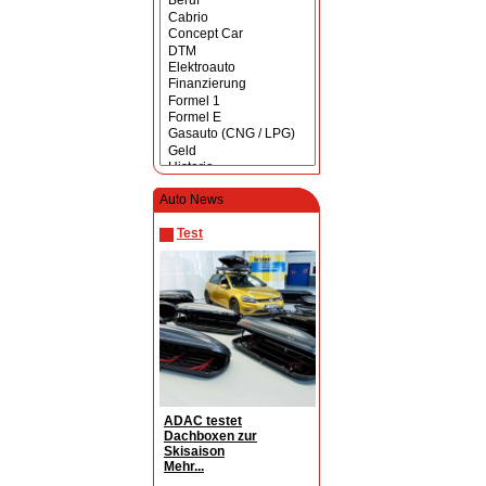
Auto News
Test
ADAC testet
Dachboxen zur
Skisaison
Mehr...