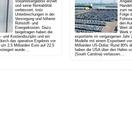
Vorjahresergebnis erzielt
Angabe
und seine Rentabilität
Handel
verbessert, trotz
zum ne
Unterbrechungen in der
Folge d
Versorgung und höherer
Führung
Rohstoff- und
den Au
Energiekosten. Dazu
Wert ü
beigetragen haben die
Werk in
s- und Kostendisziplin und ein
exportierte im vergangenen Jah
durch das operative Ergebnis vor
Modelle mit einem Exportwert von
um 2,5 Milliarden Euro auf 22,5
Milliarden US-Dollar. Rund 80% d
steigert wurde....
haben die USA über den Hafen vo
(South Carolina) verlassen....