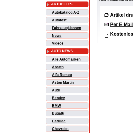
AKTUELLES
Autokatalog A-Z
Artikel d
Autotest
Per E-Mai
Fahrzeugklassen
Kostenlos
News
Videos
AUTO NEWS
Alle Automarken
Abarth
Alfa Romeo
Aston Martin
Audi
Bentley
BMW
Bugatti
Cadillac
Chevrolet