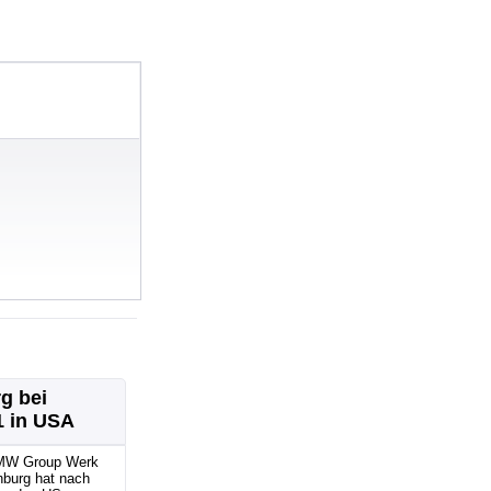
g bei
1 in USA
MW Group Werk
nburg hat nach