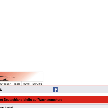
he
ot Deutschland bleibt auf Wachstumskurs
sem Artikel