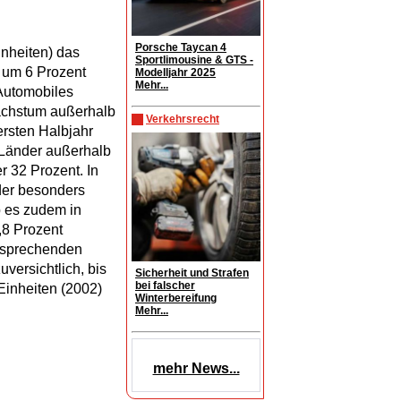
Porsche Taycan 4
inheiten) das
Sportlimousine & GTS -
 um 6 Prozent
Modelljahr 2025
Mehr...
 Automobiles
achstum außerhalb
Verkehrsrecht
ersten Halbjahr
 Länder außerhalb
 32 Prozent. In
der besonders
 es zudem in
,8 Prozent
ntsprechenden
zuversichtlich, bis
Sicherheit und Strafen
bei falscher
Einheiten (2002)
Winterbereifung
Mehr...
mehr News...