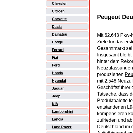
Chrysler
Citroën
Peugeot Deu
Corvette
Dacia
Daihatsu
Mit 62.643 Pkw-
Ziele für das ers
Dodge
Gesamtmarkt sein
Ferrari
Insgesamt bleibt
Fiat
hinter dem Reko
Ford
Neuzulassungen).
Honda
produzierten
Peu
mit 2.548 Neuzul
Hyundai
Geschäftsführer 
Jaguar
Tatsache, dass d
Jeep
Produktpalette fe
KIA
entstandenen Lüc
Lamborghini
kompensieren kö
Lancia
zufrieden und ab
Deutschland im e
Land Rover