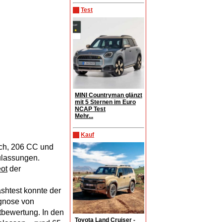
Test
MINI Countryman glänzt
mit 5 Sternen im Euro
NCAP Test
Mehr...
Kauf
ach, 206 CC und
ulassungen.
ot
der
shtest konnte der
ognose von
tbewertung. In den
Toyota Land Cruiser -