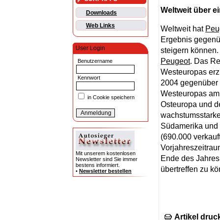
Weltweit über e
Downloads
Web Links
Weltweit hat
Peu
Ergebnis gegenüb
User Login
steigern können.
Peugeot
. Das R
Benutzername
Westeuropas erzi
Kennwort
2004 gegenüber 2
Westeuropas am 
in Cookie speichern
Osteuropa und de
wachstumsstarke
Südamerika und 
(690.000 verkauf
Vorjahreszeitra
Mit unserem kostenlosen
Ende des Jahres 
Newsletter sind Sie immer
bestens informiert.
übertreffen zu k
•
Newsletter bestellen
Artikel druc