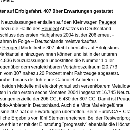
t März.
ter auf Erfolgsfahrt, 407 über Erwartungen gestartet
r Neuzulassungen entfallen auf den Kleinwagen
Peugeot
ahezu die Hälfte des
Peugeot
Absatzes in Deutschland
schluss des ersten Halbjahres 2004 ist der 206 erneut –
 Jahren in Folge – Deutschlands meistverkauftes
ie
Peugeot
Modellreihe 307 bleibt ebenfalls auf Erfolgskurs:
 Marktanteile hinzugewinnen können und ist in der unteren
 24.836 Neuzulassungen unbestritten die Nummer 1 aller
Gegenüber dem vergleichbaren Vorjahreszeitraum (20.773
en vom 307 nahezu 20 Prozent mehr Fahrzeuge abgesetzt.
arüber hinaus der führende Cabriolet-Anbieter in
 beiden Modelle mit elektrohydraulisch versenkbarem Metalld
ten in den ersten sechs Monaten 2004 insgesamt 16.745 Neuz
ungen erzielte der 206 CC, 6.430 der 307 CC. Damit ist
Peuge
brio-Anbieter in Deutschland. Auch die Mitte Mai eingeführte
usine 407 hat die Erwartungen übertroffen. Beim EuroNCAP-Cra
iche Ergebnis von fünf Sternen erreichen. Bei der Restwertpr
 erhielt er mit der Einstufung "progressiv" ebenfalls die Höchs