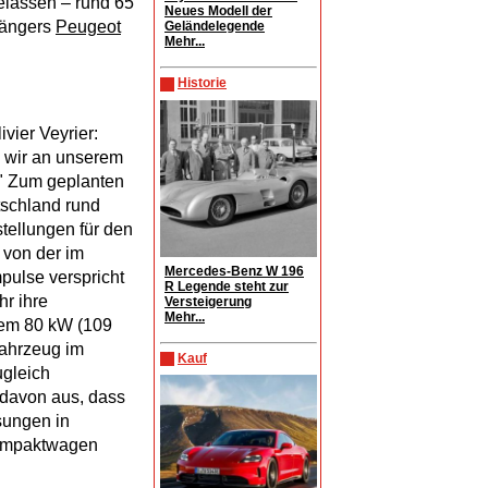
elassen – rund 65
Neues Modell der
gängers
Peugeot
Geländelegende
Mehr...
Historie
ivier Veyrier:
n wir an unserem
t." Zum geplanten
schland rund
stellungen für den
 von der im
Mercedes-Benz W 196
pulse verspricht
R Legende steht zur
r ihre
Versteigerung
Mehr...
inem 80 kW (109
Fahrzeug im
Kauf
ugleich
davon aus, dass
sungen in
Kompaktwagen