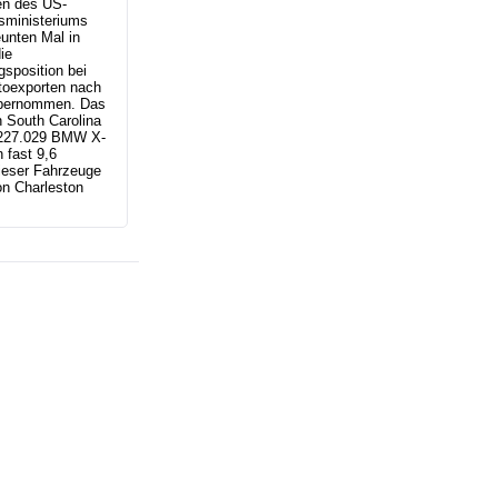
n des US-
sministeriums
unten Mal in
ie
sposition bei
toexporten nach
bernommen. Das
 South Carolina
r 227.029 BMW X-
 fast 9,6
ieser Fahrzeuge
n Charleston