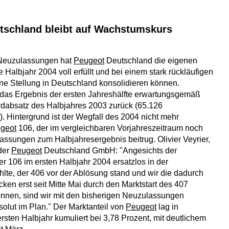
tschland bleibt auf Wachstumskurs
Neuzulassungen hat
Peugeot
Deutschland die eigenen
te Halbjahr 2004 voll erfüllt und bei einem stark rückläufigen
e Stellung in Deutschland konsolidieren können.
 das Ergebnis der ersten Jahreshälfte erwartungsgemäß
rdabsatz des Halbjahres 2003 zurück (65.126
 Hintergrund ist der Wegfall des 2004 nicht mehr
geot
106, der im vergleichbaren Vorjahreszeitraum noch
assungen zum Halbjahresergebnis beitrug. Olivier Veyrier,
der
Peugeot
Deutschland GmbH: "Angesichts der
er 106 im ersten Halbjahr 2004 ersatzlos in der
hlte, der 406 vor der Ablösung stand und wir die dadurch
ken erst seit Mitte Mai durch den Marktstart des 407
nnen, sind wir mit den bisherigen Neuzulassungen
solut im Plan." Der Marktanteil von
Peugeot
lag in
rsten Halbjahr kumuliert bei 3,78 Prozent, mit deutlichem