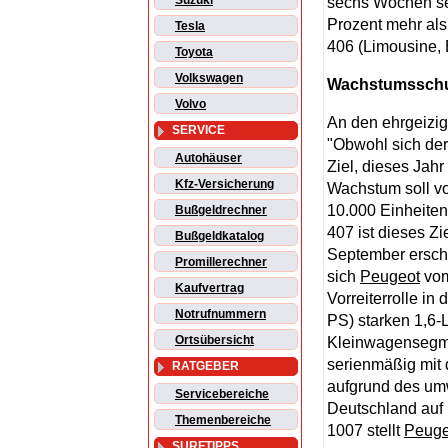
Suzuki
sechs Wochen sei
Prozent mehr als
Tesla
406 (Limousine,
Toyota
Volkswagen
Wachstumsschub
Volvo
An den ehrgeizi
SERVICE
"Obwohl sich der
Autohäuser
Ziel, dieses Jahr
Kfz-Versicherung
Wachstum soll vo
10.000 Einheiten
Bußgeldrechner
407 ist dieses Z
Bußgeldkatalog
September ersc
Promillerechner
sich
Peugeot
vom
Kaufvertrag
Vorreiterrolle in
Notrufnummern
PS) starken 1,6-
Ortsübersicht
Kleinwagensegme
serienmäßig mit 
RATGEBER
aufgrund des umw
Servicebereiche
Deutschland auf
Themenbereiche
1007 stellt
Peuge
SURFTIPPS