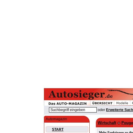
oder
Erweiterte Suc
Automagazin
Wirtschaft
Peuge
START
Mehr Funktionen zu die