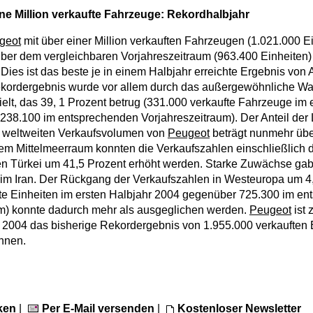
ine Million verkaufte Fahrzeuge: Rekordhalbjahr
geot
mit über einer Million verkauften Fahrzeugen (1.021.000 E
er dem vergleichbaren Vorjahreszeitraum (963.400 Einheiten)
 Dies ist das beste je in einem Halbjahr erreichte Ergebnis von
ekordergebnis wurde vor allem durch das außergewöhnliche W
elt, das 39, 1 Prozent betrug (331.000 verkaufte Fahrzeuge im 
38.100 im entsprechenden Vorjahreszeitraum). Der Anteil der
weltweiten Verkaufsvolumen von
Peugeot
beträgt nunmehr über
m Mittelmeerraum konnten die Verkaufszahlen einschließlich 
n Türkei um 41,5 Prozent erhöht werden. Starke Zuwächse gab
im Iran. Der Rückgang der Verkaufszahlen in Westeuropa um 4
te Einheiten im ersten Halbjahr 2004 gegenüber 725.300 im e
um) konnte dadurch mehr als ausgeglichen werden.
Peugeot
ist 
2004 das bisherige Rekordergebnis von 1.955.000 verkauften 
önnen.
ken
|
Per E-Mail versenden
|
Kostenloser Newsletter