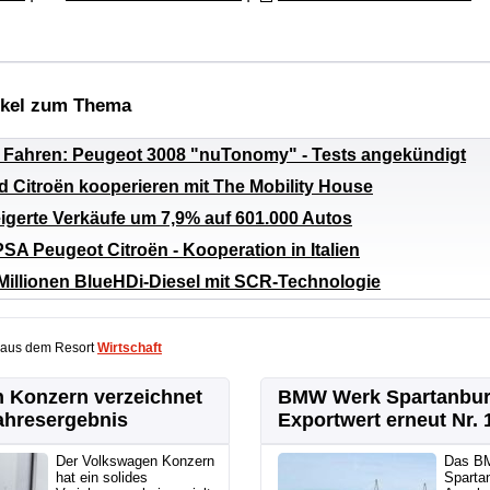
ikel zum Thema
Fahren: Peugeot 3008 "nuTonomy" - Tests angekündigt
 Citroën kooperieren mit The Mobility House
igerte Verkäufe um 7,9% auf 601.000 Autos
A Peugeot Citroën - Kooperation in Italien
Millionen BlueHDi-Diesel mit SCR-Technologie
 aus dem Resort
Wirtschaft
 Konzern verzeichnet
BMW Werk Spartanbur
ahresergebnis
Exportwert erneut Nr. 
Der Volkswagen Konzern
Das B
hat ein solides
Sparta