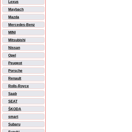
Lexus
Maybach
Mazda
Mercedes-Benz
MINI
Mitsubishi
Nissan
Opel
Peugeot
Porsche
Renault
Rolls-Royce
Saab
SEAT
ŠKODA
smart
Subaru