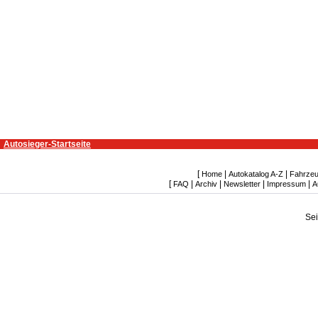
Autosieger-Startseite
[
|
|
Home
Autokatalog A-Z
Fahrzeu
[
|
|
|
|
FAQ
Archiv
Newsletter
Impressum
A
Se