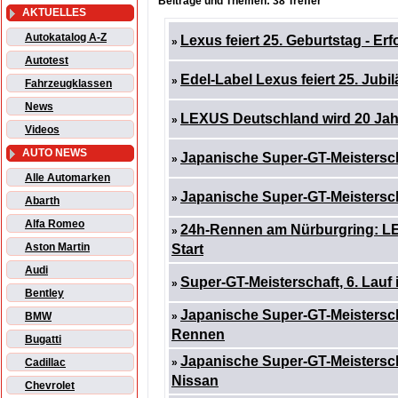
Beiträge und Themen: 38 Treffer
AKTUELLES
Autokatalog A-Z
Lexus feiert 25. Geburtstag - Er
»
Autotest
Edel-Label Lexus feiert 25. Jubi
»
Fahrzeugklassen
News
LEXUS Deutschland wird 20 Jah
»
Videos
AUTO NEWS
Japanische Super-GT-Meistersch
»
Alle Automarken
Japanische Super-GT-Meistersch
»
Abarth
Alfa Romeo
24h-Rennen am Nürburgring: 
»
Aston Martin
Start
Audi
Super-GT-Meisterschaft, 6. Lauf
»
Bentley
Japanische Super-GT-Meisterscha
BMW
»
Rennen
Bugatti
Japanische Super-GT-Meisterschaf
Cadillac
»
Nissan
Chevrolet