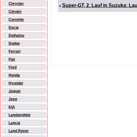
Chrysler
Super-GT, 2. Lauf in Suzuka: La
»
Citroën
Corvette
Dacia
Daihatsu
Dodge
Ferrari
Fiat
Ford
Honda
Hyundai
Jaguar
Jeep
KIA
Lamborghini
Lancia
Land Rover