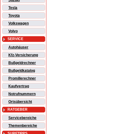
Suzuki
Tesla
Toyota
Volkswagen
Volvo
SERVICE
Autohäuser
Kfz-Versicherung
Bußgeldrechner
Bußgeldkatalog
Promillerechner
Kaufvertrag
Notrufnummern
Ortsübersicht
RATGEBER
Servicebereiche
Themenbereiche
SURFTIPPS