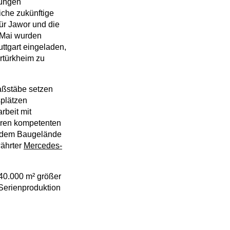
tungen
che zukünftige
ür Jawor und die
 Mai wurden
ttgart eingeladen,
rtürkheim zu
aßstäbe setzen
splätzen
rbeit mit
eren kompetenten
uf dem Baugelände
währter
Mercedes-
 40.000 m² größer
 Serienproduktion