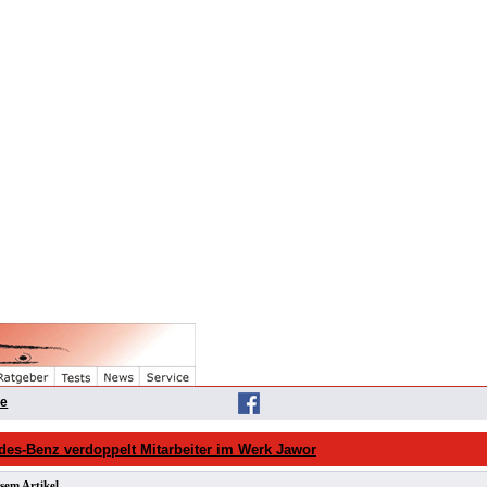
he
des-Benz verdoppelt Mitarbeiter im Werk Jawor
sem Artikel