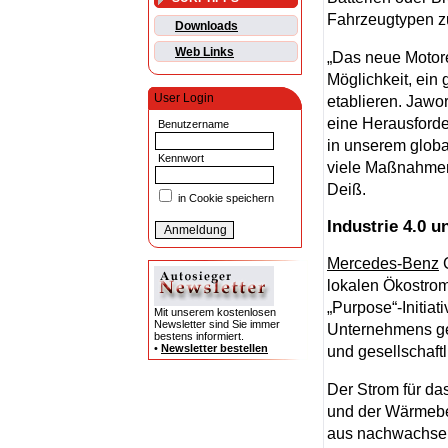
Fahrzeugtypen z
Downloads
Web Links
„Das neue Motore
Möglichkeit, ein
User Login
etablieren. Jawor
eine Herausford
Benutzername
in unserem globa
Kennwort
viele Maßnahmen 
Deiß.
in Cookie speichern
Industrie 4.0 
Mercedes-Benz
C
lokalen Ökostro
„Purpose“-Initiat
Mit unserem kostenlosen
Newsletter sind Sie immer
Unternehmens gehö
bestens informiert.
•
Newsletter bestellen
und gesellschaft
Der Strom für d
und der Wärmebed
aus nachwachsen