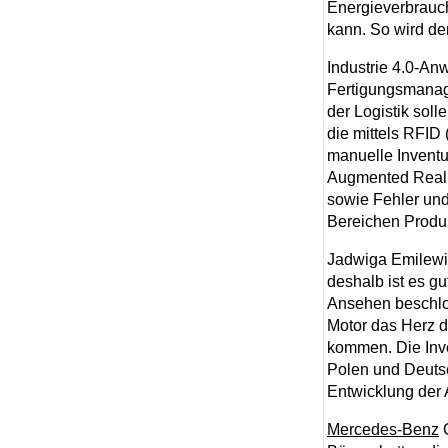
Energieverbrauch
kann. So wird der
Industrie 4.0-An
Fertigungsmanage
der Logistik sol
die mittels RFID
manuelle Inventu
Augmented Realit
sowie Fehler und
Bereichen Produk
Jadwiga Emilewic
deshalb ist es g
Ansehen beschlos
Motor das Herz d
kommen. Die Inve
Polen und Deutsc
Entwicklung der 
Mercedes-Benz
C