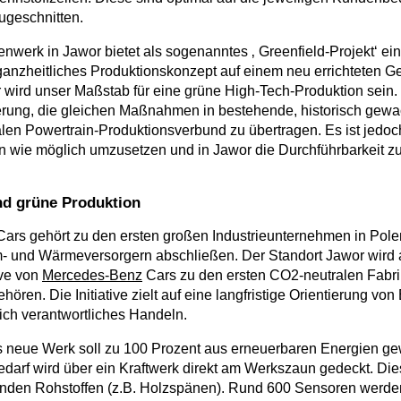
ugeschnitten.
nwerk in Jawor bietet als sogenanntes ‚ Greenfield-Projekt‘ e
 ganzheitliches Produktionskonzept auf einem neu errichteten G
 wird unser Maßstab für eine grüne High-Tech-Produktion sein. E
erung, die gleichen Maßnahmen in bestehende, historisch gew
len Powertrain-Produktionsverbund zu übertragen. Es ist jedoch
wie möglich umzusetzen und in Jawor die Durchführbarkeit zu 
und grüne Produktion
ars gehört zu den ersten großen Industrieunternehmen in Polen
m- und Wärmeversorgern abschließen. Der Standort Jawor wird
ive von
Mercedes-Benz
Cars zu den ersten CO2-neutralen Fabr
ren. Die Initiative zielt auf eine langfristige Orientierung vo
lich verantwortliches Handeln.
as neue Werk soll zu 100 Prozent aus erneuerbaren Energien 
arf wird über ein Kraftwerk direkt am Werkszaun gedeckt. Dies
den Rohstoffen (z.B. Holzspänen). Rund 600 Sensoren werde