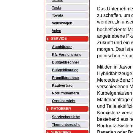
Suzuki
Tesla
Das Unternehmen 
zu schaffen, um 
Toyota
werden. „In uns
Volkswagen
hocheffiziente M
Volvo
angetriebene Pkw 
SERVICE
Zukunft und ein 
Autohäuser
morgen. Das ist 
Kfz-Versicherung
polnischen Freun
Bußgeldrechner
Mit den in Jawor 
Bußgeldkatalog
Hybridfahrzeuge 
Promillerechner
Mercedes-Benz
C
Kaufvertrag
verschiedenen M
Kurbelgehäusen a
Notrufnummern
Marktnachfrage e
Ortsübersicht
und Teilelektrifi
RATGEBER
Koexistenz versc
Servicebereiche
bestehend aus ho
Themenbereiche
Bordnetz-Systeme
Batterien oder B
SURFTIPPS