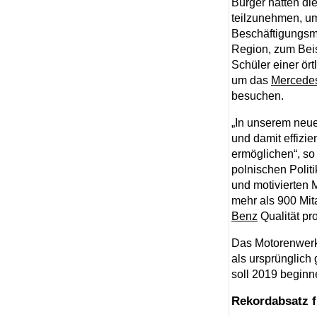
Bürger hatten di
teilzunehmen, u
Beschäftigungsmö
Region, zum Beis
Schüler einer ör
um das
Mercede
besuchen.
„In unserem neue
und damit effizi
ermöglichen“, s
polnischen Poli
und motivierten 
mehr als 900 Mit
Benz
Qualität pr
Das Motorenwerk 
als ursprünglich
soll 2019 beginn
Rekordabsatz 