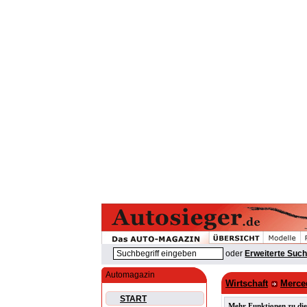
oder
Erweiterte Suc
Automagazin
Wirtschaft
Merce
START
Mehr Funktionen zu die