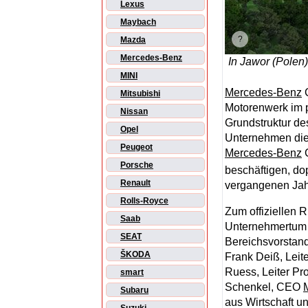
Lexus
Maybach
Mazda
Mercedes-Benz
In Jawor (Polen
MINI
Mercedes-Benz
C
Mitsubishi
Motorenwerk im 
Nissan
Grundstruktur de
Opel
Unternehmen die
Peugeot
Mercedes-Benz
C
Porsche
beschäftigen, do
Renault
vergangenen Jah
Rolls-Royce
Zum offiziellen R
Saab
Unternehmertum u
SEAT
Bereichsvorstan
ŠKODA
Frank Deiß, Leit
Ruess, Leiter P
smart
Schenkel, CEO
Subaru
aus Wirtschaft un