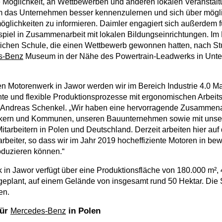
e Möglichkeit, an Wettbewerben und anderen lokalen Veranstal
m das Unternehmen besser kennenzulernen und sich über mögli
glichkeiten zu informieren. Daimler engagiert sich außerdem f
piel in Zusammenarbeit mit lokalen Bildungseinrichtungen. Im
tlichen Schule, die einen Wettbewerb gewonnen hatten, nach Stu
s-Benz
Museum in der Nähe des Powertrain-Leadwerks in Unte
n Motorenwerk in Jawor werden wir im Bereich Industrie 4.0 M
ente und flexible Produktionsprozesse mit ergonomischen Arbeit
o Andreas Schenkel. „Wir haben eine hervorragende Zusammena
tikern und Kommunen, unseren Bauunternehmen sowie mit uns
Mitarbeitern in Polen und Deutschland. Derzeit arbeiten hier a
arbeiter, so dass wir im Jahr 2019 hocheffiziente Motoren in be
oduzieren können.“
in Jawor verfügt über eine Produktionsfläche von 180.000 m²,
 geplant, auf einem Gelände von insgesamt rund 50 Hektar. Die
en.
für
in Polen
Mercedes-Benz