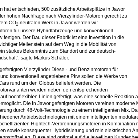
hat entschieden, 500 zusätzliche Arbeitsplätze in Jawor
der hohen Nachfrage nach Vierzylinder-Motoren gerecht zu
erem CO
-neutralen Werk in Jawor werden wir
2
otoren für unsere Hybridfahrzeuge und konventionell
fertigen. Der Bau dieser Fabrik ist eine Investition in die
wichtiger Meilenstein auf dem Weg in die Mobilität von
ein starkes Bekenntnis zum Standort und zur deutsch-
dschaft“, sagte Markus Schäfer.
gefertigten Vierzylinder Diesel- und Benzinmotoren für
und konventionell angetriebene Pkw sollen die Werke von
ars rund um den Globus beliefert werden. Die
otorvarianten werden neben den entsprechenden
uf hochflexiblen Linien gefertigt, was eine schnelle Reaktion a
rmöglicht. Die in Jawor gefertigten Motoren vereinen moderne 
zierung durch 48-Volt-Technologie zu einem intelligenten Mix. Dai
hiedener Antriebstechnologien mit einem intelligenten modula
cheffizienten Hightech-Verbrennungsmotoren in Kombination mi
n sowie konsequenter Hybridisierung und rein elektrischen An
rennstoffzellen. Diese sind optimal auf die jeweiligen Kundenbe