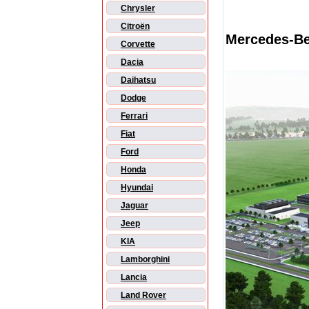
Chrysler
Citroën
Mercedes-Be
Corvette
Dacia
Daihatsu
Dodge
Ferrari
Fiat
Ford
Honda
Hyundai
Jaguar
Jeep
KIA
Lamborghini
Lancia
Land Rover