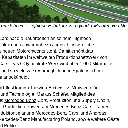
) entsteht eine Hightech-Fabrik für Vierzylinder-Motoren von M
ars hat die Bauarbeiten an seinem Hightech-
polnischen Jawor nahezu abgeschlossen – die
s neuen Motorenwerks steht. Damit erhöht das
 Kapazitäten im weltweiten Produktionsnetzwerk von
ars. Das CO
-neutrale Werk wird über 1.000 Mitarbeiter
2
ppelt so viele wie ursprünglich beim Spatenstich im
r angekündigt.
ichtfest kamen Jadwiga Emilewicz, Ministerin für
nd Technologie, Markus Schäfer, Mitglied des
ds
Mercedes-Benz
Cars, Produktion und Supply Chain,
er Produktion Powertrain
Mercedes-Benz
Cars, Rainer
roduktionsplanung
Mercedes-Benz
Cars, und Andreas
Mercedes-Benz
Manufacturing Poland, sowie weitere Gäste
d Politik.