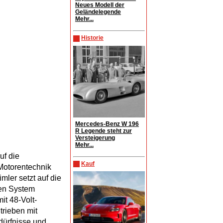
Neues Modell der
Geländelegende
Mehr...
Historie
Mercedes-Benz W 196
R Legende steht zur
Versteigerung
Mehr...
uf die
Kauf
Motorentechnik
mler setzt auf die
ren System
t 48-Volt-
trieben mit
dürfnisse und