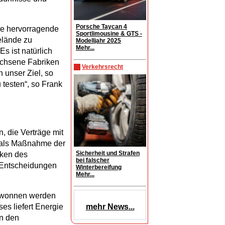
Porsche Taycan 4
ine hervorragende
Sportlimousine & GTS -
elände zu
Modelljahr 2025
Mehr...
s ist natürlich
achsene Fabriken
Verkehrsrecht
 unser Ziel, so
testen“, so Frank
, die Verträge mit
 als Maßnahme der
Sicherheit und Strafen
iken des
bei falscher
n Entscheidungen
Winterbereifung
Mehr...
gewonnen werden
es liefert Energie
mehr News...
n den