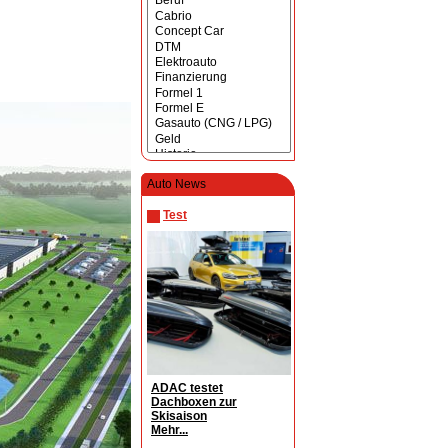
Auto News
Test
ADAC testet
Dachboxen zur
Skisaison
Mehr...