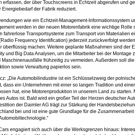
 erfassen, der über Touchscreens in Echtzeit abgerufen und g
 Energiebedarf der Fabrik reduziert.
wendungen wie ein Echtzeit-Management-Informationssystem und
ment werden in der neuen Motorenfabrik eine wichtige Rolle s
len fahrerlose Transportsysteme zum Transport von Materialien e
 (Radio Frequency Identification) jederzeit zurückverfolgt werd
r überflüssig machen. Weitere geplante Maßnahmen sind der E
y und Big Data Analysen, um die Mitarbeiter bei der Montage z
 Maschinenausfälle frühzeitig zu vermeiden. Außerdem soll die
tion sowie Verwaltung papierlos sein.
z: „Die Automobilindustrie ist ein Schlüsselzweig der polnische
ut, dass ein Unternehmen mit einer so langen Tradition und ein
sen hat, eine Motorenproduktion in unserem Land zu starten. 
es Autos ist. Bald wird ein großer Teil der Herzen deutscher Au
stition der Daimler AG trägt zur Stärkung der Handelsbezieh
hland bei und ist eine gute Grundlage für die Zusammenarbeit 
Automobiltechnologie.“
ars engagiert sich auch über die Werksgrenzen hinaus: Interes