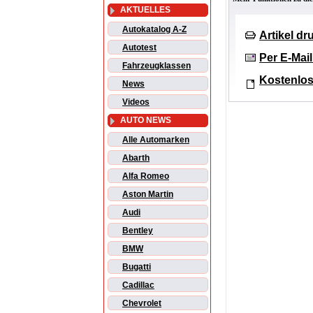
AKTUELLES
Autokatalog A-Z
Artikel d
Autotest
Per E-Mai
Fahrzeugklassen
Kostenlos
News
Videos
AUTO NEWS
Alle Automarken
Abarth
Alfa Romeo
Aston Martin
Audi
Bentley
BMW
Bugatti
Cadillac
Chevrolet