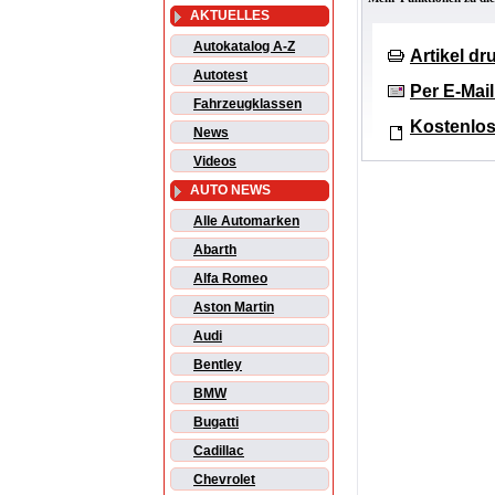
AKTUELLES
Autokatalog A-Z
Artikel d
Autotest
Per E-Mai
Fahrzeugklassen
Kostenlos
News
Videos
AUTO NEWS
Alle Automarken
Abarth
Alfa Romeo
Aston Martin
Audi
Bentley
BMW
Bugatti
Cadillac
Chevrolet