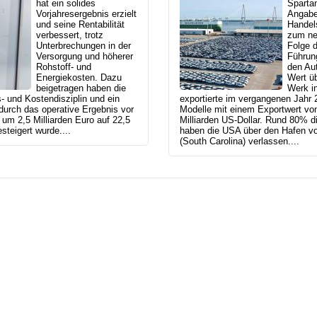
hat ein solides
Sparta
Vorjahresergebnis erzielt
Angabe
und seine Rentabilität
Handel
verbessert, trotz
zum ne
Unterbrechungen in der
Folge d
Versorgung und höherer
Führung
Rohstoff- und
den Au
Energiekosten. Dazu
Wert ü
beigetragen haben die
Werk in
s- und Kostendisziplin und ein
exportierte im vergangenen Jah
durch das operative Ergebnis vor
Modelle mit einem Exportwert von
um 2,5 Milliarden Euro auf 22,5
Milliarden US-Dollar. Rund 80% d
steigert wurde....
haben die USA über den Hafen vo
(South Carolina) verlassen....