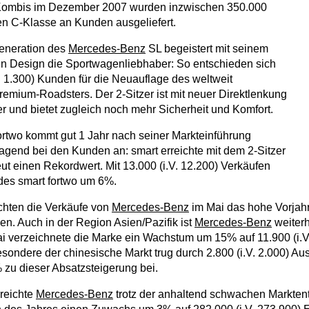
Kombis im Dezember 2007 wurden inzwischen 350.000
n C-Klasse an Kunden ausgeliefert.
eneration des
Mercedes-Benz
SL begeistert mit seinem
en Design die Sportwagenliebhaber: So entschieden sich
V. 1.300) Kunden für die Neuauflage des weltweit
Premium-Roadsters. Der 2-Sitzer ist mit neuer Direktlenkung
 und bietet zugleich noch mehr Sicherheit und Komfort.
ortwo kommt gut 1 Jahr nach seiner Markteinführung
ragend bei den Kunden an: smart erreichte mit dem 2-Sitzer
ut einen Rekordwert. Mit 13.000 (i.V. 12.200) Verkäufen
 des smart fortwo um 6%.
chten die Verkäufe von
Mercedes-Benz
im Mai das hohe Vorjah
n. Auch in der Region Asien/Pazifik ist
Mercedes-Benz
weiterh
i verzeichnete die Marke ein Wachstum um 15% auf 11.900 (i.V
sondere der chinesische Markt trug durch 2.800 (i.V. 2.000) Au
 zu dieser Absatzsteigerung bei.
reichte
Mercedes-Benz
trotz der anhaltend schwachen Markten