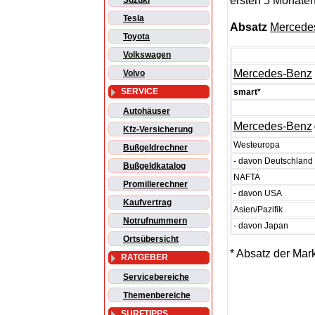
ersten 5 Monaten
Suzuki
Tesla
Absatz
Mercede
Toyota
Volkswagen
Mercedes-Benz
Volvo
SERVICE
smart*
Autohäuser
Mercedes-Benz
Kfz-Versicherung
Westeuropa
Bußgeldrechner
- davon Deutschland
Bußgeldkatalog
NAFTA
Promillerechner
- davon USA
Kaufvertrag
Asien/Pazifik
Notrufnummern
- davon Japan
Ortsübersicht
* Absatz der Mark
RATGEBER
Servicebereiche
Themenbereiche
SURFTIPPS