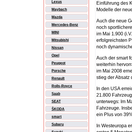
Lexus
Einführung des 
Modelle der neue
Maybach
Mazda
Auch die neue G
Mercedes-Benz
noch sportlicher
MINI
im Mai 1.900 (i.
erfolgreichsten 
Mitsubishi
noch dynamischer
Nissan
Opel
Auch der smart f
Peugeot
weiterhin hervor
im Mai 2008 erne
Porsche
stieg der Absatz
Renault
Rolls-Royce
In den USA errei
Saab
21.800 Fahrzeuge
unterwegs: Im Ma
SEAT
Fahrzeuge. Insbe
ŠKODA
ein Plus von 39%
smart
Subaru
In Westeuropa er