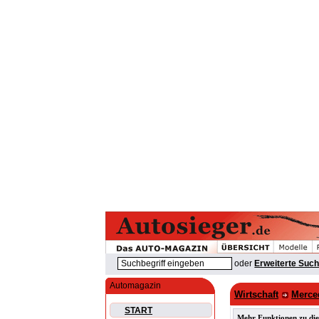
oder
Erweiterte Suc
Automagazin
Wirtschaft
Merce
START
Mehr Funktionen zu die