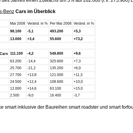
 des Jahres einen Zuwachs um 3% auf 282.000 (i.V. 273.900) E
s-Benz
Cars im Überblick
Mai 2008
Veränd. in %
Per Mai 2008
Veränd. in %
98.100
-5,1
493.200
+5,3
13.000
+3,4
55.600
+73,2
111.100
-4,2
548.800
+9,6
Cars
63.200
-14,4
325.600
+7,3
25.700
-21,2
135.200
+6,0
27.700
+13,8
121.000
+11,3
24.500
+12,4
108.600
+10,0
12.000
+14,6
63.100
+15,0
2.500
-9,0
16.400
-3,7
e smart inklusive der Baureihen smart roadster und smart forfou