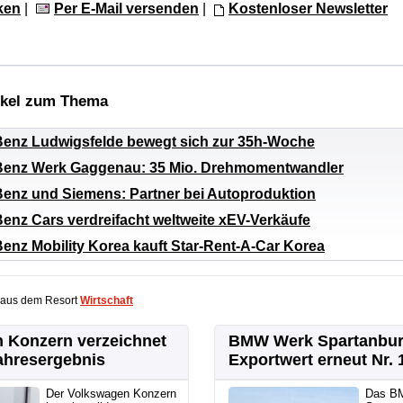
ken
|
Per E-Mail versenden
|
Kostenloser Newsletter
ikel zum Thema
enz Ludwigsfelde bewegt sich zur 35h-Woche
enz Werk Gaggenau: 35 Mio. Drehmomentwandler
enz und Siemens: Partner bei Autoproduktion
enz Cars verdreifacht weltweite xEV-Verkäufe
enz Mobility Korea kauft Star-Rent-A-Car Korea
 aus dem Resort
Wirtschaft
 Konzern verzeichnet
BMW Werk Spartanbur
ahresergebnis
Exportwert erneut Nr. 
Der Volkswagen Konzern
Das B