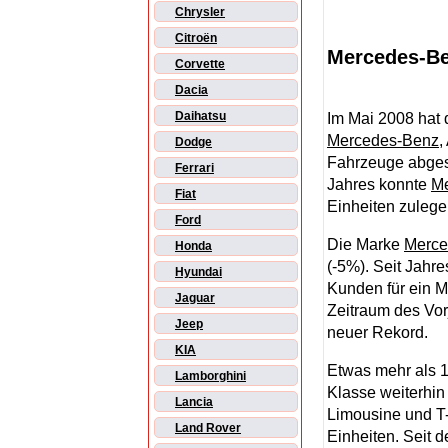
Chrysler
Citroën
Mercedes-Be
Corvette
Dacia
Daihatsu
Im Mai 2008 hat 
Mercedes-Benz
,
Dodge
Fahrzeuge abgese
Ferrari
Jahres konnte
M
Fiat
Einheiten zulege
Ford
Die Marke
Merce
Honda
(-5%). Seit Jahr
Hyundai
Kunden für ein 
Jaguar
Zeitraum des Vor
Jeep
neuer Rekord.
KIA
Etwas mehr als 1 
Lamborghini
Klasse weiterhin
Lancia
Limousine und T-
Land Rover
Einheiten. Seit 