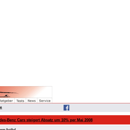
he
des-Benz Cars steigert Absatz um 10% per Mai 2008
sem Artikel