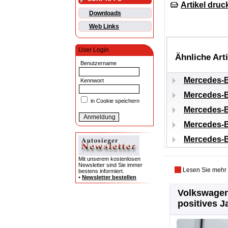
Artikel druc
Downloads
Web Links
User Login
Ähnliche Art
Benutzername
Mercedes-B
Kennwort
Mercedes-B
in Cookie speichern
Mercedes-B
Mercedes-B
Mercedes-B
Mit unserem kostenlosen
Newsletter sind Sie immer
Lesen Sie mehr
bestens informiert.
•
Newsletter bestellen
Volkswagen
positives J