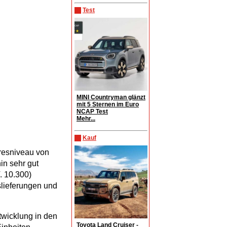
Test
MINI Countryman glänzt
mit 5 Sternen im Euro
NCAP Test
Mehr...
Kauf
resniveau von
in sehr gut
. 10.300)
slieferungen und
twicklung in den
Toyota Land Cruiser -