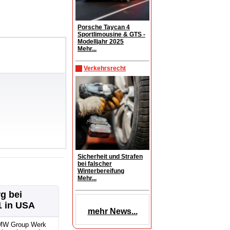
Porsche Taycan 4
Sportlimousine & GTS -
Modelljahr 2025
Mehr...
Verkehrsrecht
Sicherheit und Strafen
bei falscher
Winterbereifung
Mehr...
g bei
1 in USA
mehr News...
MW Group Werk