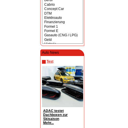
Auto News
Test
ADAC testet
Dachboxen zur
Skisaison
Mehr...