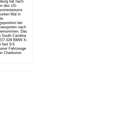
nburg hat nach
n des US-
sministeriums
unten Mal in
ie
sposition bei
toexporten nach
bernommen. Das
 South Carolina
r 227.029 BMW X-
 fast 9,6
ieser Fahrzeuge
n Charleston