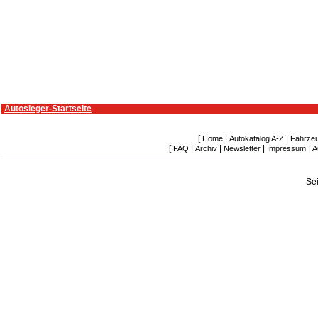
Autosieger-Startseite
[
|
|
Home
Autokatalog A-Z
Fahrze
[
|
|
|
|
FAQ
Archiv
Newsletter
Impressum
A
Se