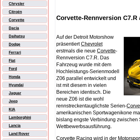
Chrysler
Citroën
Corvette-Rennversion C7.R 
Corvette
Dacia
Daihatsu
Auf der Detroit Motorshow
präsentiert
Chevrolet
Dodge
erstmals die neue
Corvette
-
Ferrari
Rennversion C7.R. Das
Fiat
Fahrzeug wurde mit dem
Ford
Hochleistungs-Serienmodell
Honda
Z06 parallel entwickelt und
ist mit diesem in vielen
Hyundai
Bereichen identisch. Die
Jaguar
neue Z06 ist die wohl
Jeep
rennstreckentauglichste Serien-
Corve
KIA
amerikanischen Sportwagenikone mar
Lamborghini
bislang engste Verbindung zwischen 
Lancia
Wettbewerbsausführung.
Land Rover
Corvette
Racing wird in der Motorspo