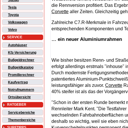
Suzuki
die Rennversion profitiert. Das Ergebn
Tesla
Corvette
aller Zeiten. Gleichzeitig ge
Toyota
Zahlreiche C7.R-Merkmale in Fahrzeu
Volkswagen
entsprechenden Komponenten und Te
Volvo
SERVICE
… ein neuer Aluminiumrahmen
Autohäuser
Kfz-Versicherung
Wie bisher besitzen Renn- und Straß
Bußgeldrechner
erfolgt allerdings erstmals "inhouse
Bußgeldkatalog
Durch modernste Fertigungsmethoden
Promillerechner
patentiertes Aluminium-Punktschweißve
Kaufvertrag
leistungsfähiger als zuvor.
Corvette
Ra
Notrufnummern
40% steifer ist als das der Vorgänger
Ortsübersicht
"Schon in der ersten Runde bemerkt m
RATGEBER
Rennleiter Mark Kent. "Die Testfahrer 
Servicebereiche
wechselnden Fahrbahnoberflächen und
Themenbereiche
deshalb so wichtig, weil sie eben nic
Kurvenscheitelpunkten permanent die
SURFTIPPS