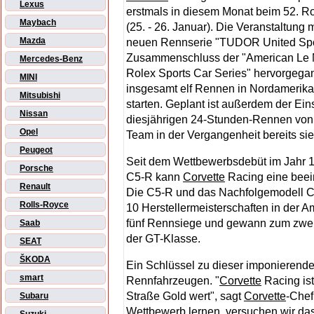
Lexus
erstmals in diesem Monat beim 52. 
Maybach
(25. - 26. Januar). Die Veranstaltung 
Mazda
neuen Rennserie "TUDOR United Spo
Zusammenschluss der "American Le
Mercedes-Benz
Rolex Sports Car Series" hervorgega
MINI
insgesamt elf Rennen in Nordamerika
Mitsubishi
starten. Geplant ist außerdem der Ei
Nissan
diesjährigen 24-Stunden-Rennen von 
Opel
Team in der Vergangenheit bereits si
Peugeot
Seit dem Wettbewerbsdebüt im Jahr 
Porsche
C5-R kann
Corvette
Racing eine beei
Renault
Die C5-R und das Nachfolgemodell C6
Rolls-Royce
10 Herstellermeisterschaften in der 
fünf Rennsiege und gewann zum zweite
Saab
der GT-Klasse.
SEAT
ŠKODA
Ein Schlüssel zu dieser imponierende
smart
Rennfahrzeugen. "
Corvette
Racing ist
Straße Gold wert", sagt
Corvette
-Chef
Subaru
Wettbewerb lernen, versuchen wir d