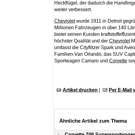
Heckflügel, der dadurch die Handlingq
weiter verbessert.
Chevrolet
wurde 1911 in Detroit gegrü
Millionen Fahrzeugen in über 140 Län
bietet seinen Kunden kraftstoffeffizi
höchster Qualität und der
Chevrolet
My
umfasst die Cityflitzer Spark und A
Familien-Van Orlando, das SUV Captiv
Sportwagen Camaro und
Corvette
sow
Artikel drucken
|
Per E-Mail
Ähnliche Artikel zum Thema
Corvette Z06 Supersportwagen