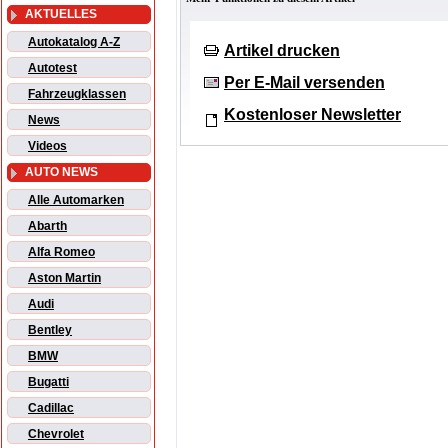
AKTUELLES
Autokatalog A-Z
Artikel drucken
Autotest
Per E-Mail versenden
Fahrzeugklassen
Kostenloser Newsletter
News
Videos
AUTO NEWS
Alle Automarken
Abarth
Alfa Romeo
Aston Martin
Audi
Bentley
BMW
Bugatti
Cadillac
Chevrolet