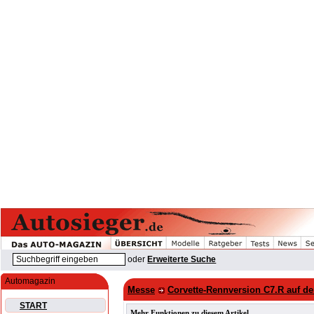
oder
Erweiterte Suche
Automagazin
Messe
Corvette-Rennversion C7.R auf d
START
Mehr Funktionen zu diesem Artikel