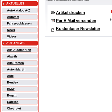
AKTUELLES
Autokatalog A-Z
Artikel drucken
Autotest
Per E-Mail versenden
Fahrzeugklassen
Kostenloser Newsletter
News
Videos
AUTO NEWS
Alle Automarken
Abarth
Alfa Romeo
Aston Martin
Audi
Bentley
BMW
Bugatti
Cadillac
Chevrolet