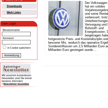
Der Volkswagen
Downloads
hat ein solides
Vorjahresergebni
Web Links
und seine Rentab
verbessert, trotz
Unterbrechungen
User Login
Versorgung und 
Rohstoff- und
Benutzername
Energiekosten. 
beigetragen hab
Kennwort
fortgesetzte Preis- und Kostendisziplin und
besserer Mix, wodurch das operative Ergeb
Sondereinflüssen um 2,5 Milliarden Euro a
in Cookie speichern
Milliarden Euro gesteigert wurde....
Mit unserem kostenlosen
Newsletter sind Sie immer
bestens informiert.
•
Newsletter bestellen