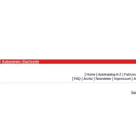
Autosieger-Startseite
[
|
|
Home
Autokatalog A-Z
Fahrze
[
|
|
|
|
FAQ
Archiv
Newsletter
Impressum
A
Se