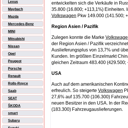
Lexus
entwickelten sich die Verkäufe in Rus
35.800 (16.800; +113,1%) Einheiten.
Maybach
Volkswagen
Pkw 149.000 (141.500; 
Mazda
Mercedes-Benz
Region Asien / Pazifik
MINI
Zulegen konnte die Marke
Volkswage
Mitsubishi
der Region Asien / Pazifik verzeichne
Nissan
Auslieferungsplus von 13,7% und üb
Opel
Kunden. Im größten Einzelmarkt Chin
Peugeot
gleichen Zeitraum 483.400 (429.500; 
Porsche
USA
Renault
Rolls-Royce
Auch auf dem amerikanischen Kontinen
erfreulich. So steigerte
Volkswagen
Pk
Saab
27,6% auf 135.700 (106.300) Fahrzeu
SEAT
neuen Besitzer in den USA. In der R
ŠKODA
(183.300) Fahrzeugauslieferungen.
smart
Subaru