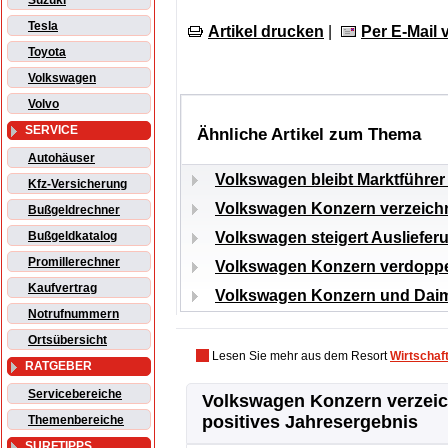
Suzuki
Tesla
Artikel drucken
|
Per E-Mail
Toyota
Volkswagen
Volvo
SERVICE
Ähnliche Artikel zum Thema
Autohäuser
Volkswagen bleibt Marktführer
Kfz-Versicherung
Volkswagen Konzern verzeichn
Bußgeldrechner
Volkswagen steigert Ausliefe
Bußgeldkatalog
Promillerechner
Volkswagen Konzern verdoppel
Kaufvertrag
Volkswagen Konzern und Daimle
Notrufnummern
Ortsübersicht
Lesen Sie mehr aus dem Resort
Wirtschaf
RATGEBER
Servicebereiche
Volkswagen Konzern verzei
positives Jahresergebnis
Themenbereiche
SURFTIPPS