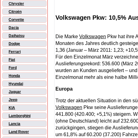
Chrysler
Citroën
Volkswagen Pkw: 10,5% Ausl
Corvette
Dacia
Daihatsu
Die Marke
Volkswagen
Pkw hat ihre A
Monaten des Jahres deutlich gesteiger
Dodge
1,36 (Januar – März 2011: 1,23; +10,5
Ferrari
Für den Einzelmonat März verzeichnet
Fiat
Auslieferungsrekord: 536.600 (März 
Ford
wurden an Kunden ausgeliefert – und
Honda
Einzelmonat mehr als eine halbe Mill
Hyundai
Europa
Jaguar
Jeep
Trotz der aktuellen Situation in den
Volkswagen
Pkw seine Auslieferungen
KIA
441.800 (420.400; +5,1%) steigern. 
Lamborghini
(ohne Deutschland) leicht auf 232.600
Lancia
zurückgingen, stiegen die Auslieferun
Land Rover
um 61,8% auf 60.200 (37.200) Fahrz