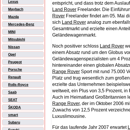
Lexus
entspricht, und dass trotz dem Ausla
Land Rover
Freelander. Die Einführu
Maybach
Rover
Freelander findet am 05. Mai di
Mazda
sich
Land Rover
analog zum ebenfalls
Mercedes-Benz
Gesamtmarkt und erzielte einen Antei
MINI
Geländewagenmarkt.
Mitsubishi
Noch positiver schloss
Land Rover
we
Nissan
einem Absatz rund um den Globus vo
Opel
Geländewagenspezialisten um 4 Proze
Peugeot
hintereinander einen globalen Absatz
Porsche
Range Rover
Sport mit rund 75.000 V
Renault
Platz und trug wesentlich zum großen
erzielte das Unternehmen beispielswei
Rolls-Royce
weltweit, ein Plus von 3,5 Prozent, 
Saab
Auch im Heimatland Großbritannien l
SEAT
Range Rover
, der im Oktober 2006 m
ŠKODA
Zuwachs von 12,5 Prozent verzeichne
smart
Luxuslimousine.
Subaru
Für das laufende Jahr 2007 erwartet