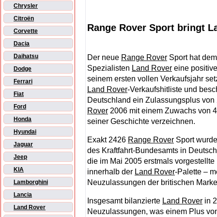
Chrysler
Citroën
Range Rover Sport bringt 
Corvette
Dacia
Daihatsu
Der neue
Range Rover
Sport hat dem
Spezialisten
Land Rover
eine positiv
Dodge
seinem ersten vollen Verkaufsjahr set
Ferrari
Land Rover
-Verkaufshitliste und bes
Fiat
Deutschland ein Zulassungsplus von 
Ford
Rover
2006 mit einem Zuwachs von 4 P
Honda
seiner Geschichte verzeichnen.
Hyundai
Exakt 2426
Range Rover
Sport wurden
Jaguar
des Kraftfahrt-Bundesamts in Deutsc
Jeep
die im Mai 2005 erstmals vorgestellte
KIA
innerhalb der
Land Rover
-Palette – me
Neuzulassungen der britischen Marke 
Lamborghini
Lancia
Insgesamt bilanzierte
Land Rover
in 
Land Rover
Neuzulassungen, was einem Plus von