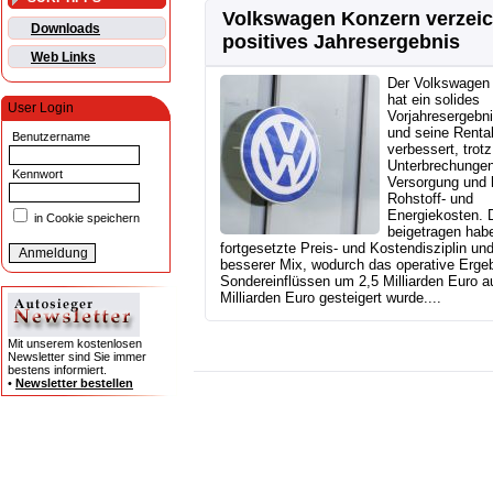
Volkswagen Konzern verzei
Downloads
positives Jahresergebnis
Web Links
Der Volkswagen
hat ein solides
User Login
Vorjahresergebni
und seine Rentab
Benutzername
verbessert, trotz
Unterbrechungen
Kennwort
Versorgung und 
Rohstoff- und
Energiekosten. 
in Cookie speichern
beigetragen hab
fortgesetzte Preis- und Kostendisziplin und
besserer Mix, wodurch das operative Ergeb
Sondereinflüssen um 2,5 Milliarden Euro a
Milliarden Euro gesteigert wurde....
Mit unserem kostenlosen
Newsletter sind Sie immer
bestens informiert.
•
Newsletter bestellen