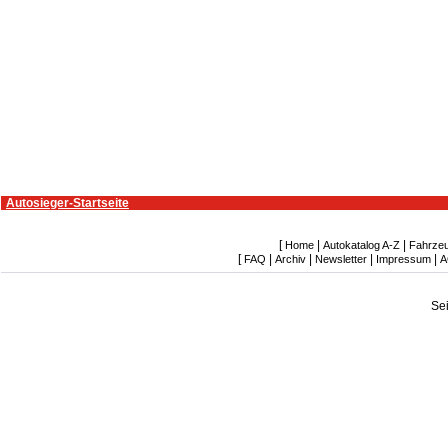
Autosieger-Startseite
[
|
|
Home
Autokatalog A-Z
Fahrze
[
|
|
|
|
FAQ
Archiv
Newsletter
Impressum
A
Se