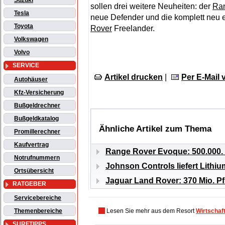
Suzuki
sollen drei weitere Neuheiten: der
Ra
Tesla
neue Defender und die komplett neu 
Toyota
Rover
Freelander.
Volkswagen
Volvo
SERVICE
Artikel drucken
|
Per E-Mail
Autohäuser
Kfz-Versicherung
Bußgeldrechner
Bußgeldkatalog
Ähnliche Artikel zum Thema
Promillerechner
Kaufvertrag
Range Rover Evoque: 500.000
Notrufnummern
Johnson Controls liefert Lithi
Ortsübersicht
Jaguar Land Rover: 370 Mio. P
RATGEBER
Servicebereiche
Themenbereiche
Lesen Sie mehr aus dem Resort
Wirtschaf
SURFTIPPS