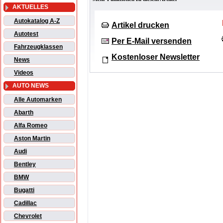
AKTUELLES
Autokatalog A-Z
Artikel drucken
Autotest
Per E-Mail versenden
Fahrzeugklassen
Kostenloser Newsletter
News
Videos
AUTO NEWS
Alle Automarken
Abarth
Alfa Romeo
Aston Martin
Audi
Bentley
BMW
Bugatti
Cadillac
Chevrolet