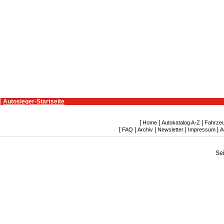
Autosieger-Startseite
[
|
|
Home
Autokatalog A-Z
Fahrze
[
|
|
|
|
FAQ
Archiv
Newsletter
Impressum
A
Se