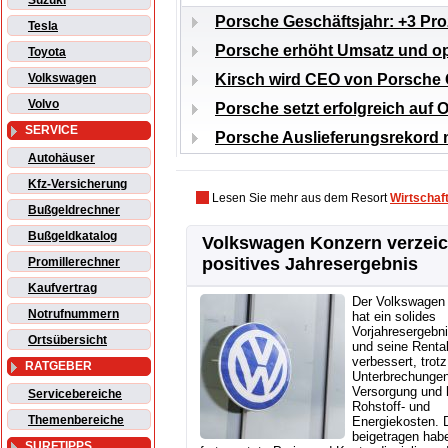
Suzuki
Porsche Geschäftsjahr: +3 Pr
Tesla
Porsche erhöht Umsatz und op
Toyota
Kirsch wird CEO von Porsche
Volkswagen
Volvo
Porsche setzt erfolgreich auf 
SERVICE
Porsche Auslieferungsrekord 
Autohäuser
Kfz-Versicherung
Lesen Sie mehr aus dem Resort
Wirtschaf
Bußgeldrechner
Bußgeldkatalog
Volkswagen Konzern verzei
positives Jahresergebnis
Promillerechner
Kaufvertrag
Der Volkswagen
Notrufnummern
hat ein solides
Vorjahresergebni
Ortsübersicht
und seine Rentab
verbessert, trotz
RATGEBER
Unterbrechungen
Versorgung und 
Servicebereiche
Rohstoff- und
Themenbereiche
Energiekosten. 
beigetragen hab
SURFTIPPS