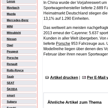
Lexus
In China wurde der Vorjahreswert um 
Sportwagenhersteller lieferte 2.689 
Maybach
Heimatmarkt Deutschland stiegen die
Mazda
13,1% auf 1.290 Einheiten.
Mercedes-Benz
MINI
Das weltweit am meisten nachgefrag
2013 erneut der Cayenne: 5.637 spo
Mitsubishi
Kunden in aller Welt übergeben. Von d
Nissan
lieferte
Porsche
953 Fahrzeuge aus. U
Opel
Modellreihe liegen über denen des Vo
Peugeot
Februar über ihren neuen Sportwagen
Porsche
Renault
Rolls-Royce
Saab
Artikel drucken
|
Per E-Mail
SEAT
ŠKODA
smart
Ähnliche Artikel zum Thema
Subaru