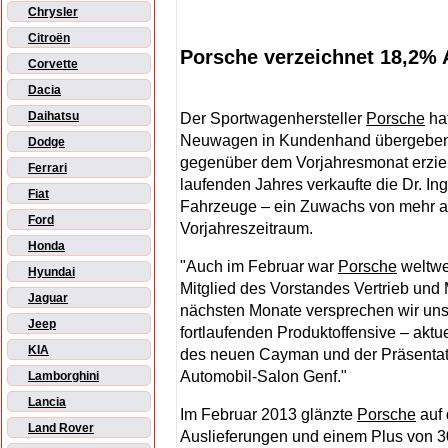
Chrysler
Citroën
Porsche verzeichnet 18,2% 
Corvette
Dacia
Daihatsu
Der Sportwagenhersteller
Porsche
hat
Neuwagen in Kundenhand übergeben 
Dodge
gegenüber dem Vorjahresmonat erziel
Ferrari
laufenden Jahres verkaufte die Dr. Ing.
Fiat
Fahrzeuge – ein Zuwachs von mehr al
Ford
Vorjahreszeitraum.
Honda
"Auch im Februar war
Porsche
weltwei
Hyundai
Mitglied des Vorstandes Vertrieb und
Jaguar
nächsten Monate versprechen wir uns
Jeep
fortlaufenden Produktoffensive – aktu
KIA
des neuen Cayman und der Präsentat
Automobil-Salon Genf."
Lamborghini
Lancia
Im Februar 2013 glänzte
Porsche
auf 
Land Rover
Auslieferungen und einem Plus von 