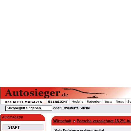
oder
Erweiterte Suche
Automagazin
Wirtschaft
Porsche verzeichnet 18,2% Au
START
Mehr Funktionen zu diesem Artikel