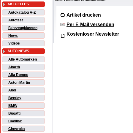
AKTUELLES
Autokatalog A-Z
Artikel drucken
Autotest
Per E-Mail versenden
Fahrzeugklassen
Kostenloser Newsletter
News
Videos
AUTO NEWS
Alle Automarken
Abarth
Alfa Romeo
Aston Martin
Audi
Bentley
BMW
Bugatti
Cadillac
Chevrolet