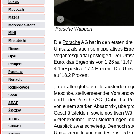
Lexus
Maybach
Mazda
Mercedes-Benz
Porsche Wappen
MINI
Mitsubishi
Die
Porsche
AG hat in den ersten dre
Umsatz als auch sein operatives Erge
Nissan
Vorjahresquartal gesteigert. Der Umsa
Opel
Euro, das Ergebnis von 1,26 auf 1,47 
Peugeot
4,1 respektive 17,4 Prozent. Die Umsa
Porsche
auf 18,2 Prozent.
Renault
„Trotz aller globalen Herausforderunge
Rolls-Royce
Meschke, stellvertretender Vorstands
Saab
und IT der
Porsche
AG. „Dabei hat
Po
SEAT
von einem starken Absatzmix, überpr
ŠKODA
Geschäftsfeldern sowie positiven Währ
smart
vieler externer Herausforderungen, die
Ausblick zwar schwierig. Dennoch str
Subaru
Umsatzrendite von mindestens 15 Pro