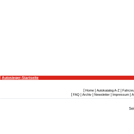
Autosieger-Startseite
[
|
|
Home
Autokatalog A-Z
Fahrze
[
|
|
|
|
FAQ
Archiv
Newsletter
Impressum
A
Se