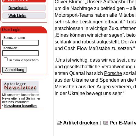
Oliver Blume: „Unsere Auftragsbücher
um die Nachfrage zu befriedigen – al
Downloads
Motorsport-Teams haben alle Mitarbei
Web Links
sehr starke Leistungen erbracht.“ Trot
entschlossen in wichtige Zukunftstheme
User Login
„Eines können wir sicher sagen“, bet
Benutzername
schlank und robust aufgestellt. Der 
und Cash Flow Maßstäbe zu setzen.“
Kennwort
„Uns ist wichtig, dass wir weltweit u
in Cookie speichern
und gesellschaftliche Verantwortung 
ersten Quartal hat sich
Porsche
sozial
aus der Ukraine und Spenden an die UN
Menschen aus den Augen verlieren, d
in der Ukraine bewegt uns sehr.“
Mit unserem kostenlosen
Newsletter sind Sie immer
bestens informiert.
•
Newsletter bestellen
Artikel drucken
|
Per E-Mail