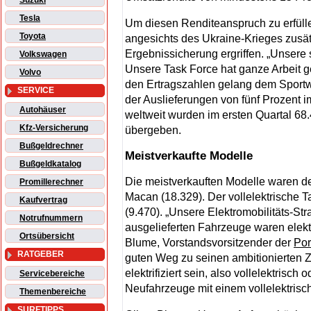
Suzuki
Tesla
Um diesen Renditeanspruch zu erfülle
Toyota
angesichts des Ukraine-Krieges zus
Ergebnissicherung ergriffen. „Unsere 
Volkswagen
Unsere Task Force hat ganze Arbeit ge
Volvo
den Ertragszahlen gelang dem Sportw
SERVICE
der Auslieferungen von fünf Prozent 
Autohäuser
weltweit wurden im ersten Quartal 6
Kfz-Versicherung
übergeben.
Bußgeldrechner
Meistverkaufte Modelle
Bußgeldkatalog
Die meistverkauften Modelle waren d
Promillerechner
Macan (18.329). Der vollelektrische T
Kaufvertrag
(9.470). „Unsere Elektromobilitäts-Stra
Notrufnummern
ausgelieferten Fahrzeuge waren elektrif
Ortsübersicht
Blume, Vorstandsvorsitzender der
Po
RATGEBER
guten Weg zu seinen ambitionierten Zi
elektrifiziert sein, also vollelektrisch 
Servicebereiche
Neufahrzeuge mit einem vollelektrisch
Themenbereiche
SURFTIPPS