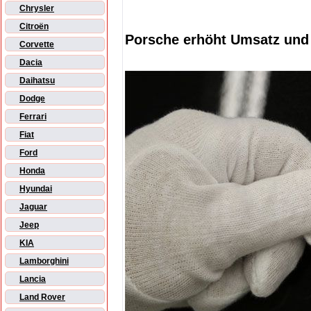
Chrysler
Citroën
Porsche erhöht Umsatz und 
Corvette
Dacia
Daihatsu
Dodge
Ferrari
Fiat
Ford
Honda
Hyundai
Jaguar
Jeep
KIA
Lamborghini
Lancia
Land Rover