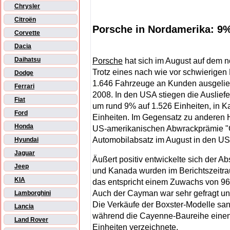
Chrysler
Citroën
Porsche in Nordamerika: 9%
Corvette
Dacia
Daihatsu
Porsche
hat sich im August auf dem 
Trotz eines nach wie vor schwierige
Dodge
1.646 Fahrzeuge an Kunden ausgelief
Ferrari
2008. In den USA stiegen die Auslie
Fiat
um rund 9% auf 1.526 Einheiten, in 
Ford
Einheiten. Im Gegensatz zu anderen H
Honda
US-amerikanischen Abwrackprämie "Cas
Automobilabsatz im August in den USA
Hyundai
Jaguar
Äußert positiv entwickelte sich der A
Jeep
und Kanada wurden im Berichtszeitrau
KIA
das entspricht einem Zuwachs von 
Auch der Cayman war sehr gefragt un
Lamborghini
Die Verkäufe der Boxster-Modelle s
Lancia
während die Cayenne-Baureihe eine
Land Rover
Einheiten verzeichnete.