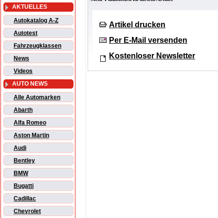
AKTUELLES
Autokatalog A-Z
Artikel drucken
Autotest
Per E-Mail versenden
Fahrzeugklassen
Kostenloser Newsletter
News
Videos
AUTO NEWS
Alle Automarken
Abarth
Alfa Romeo
Aston Martin
Audi
Bentley
BMW
Bugatti
Cadillac
Chevrolet