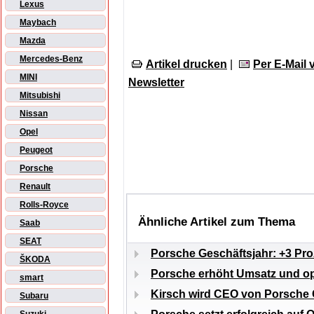
Lexus
Maybach
Mazda
Mercedes-Benz
Artikel drucken
|
Per E-Mail
MINI
Newsletter
Mitsubishi
Nissan
Opel
Peugeot
Porsche
Renault
Rolls-Royce
Ähnliche Artikel zum Thema
Saab
SEAT
Porsche Geschäftsjahr: +3 Pr
ŠKODA
Porsche erhöht Umsatz und op
smart
Kirsch wird CEO von Porsche
Subaru