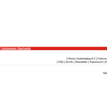
Autosieger-Startseite
[
|
|
Home
Autokatalog A-Z
Fahrze
[
|
|
|
|
FAQ
Archiv
Newsletter
Impressum
A
Se