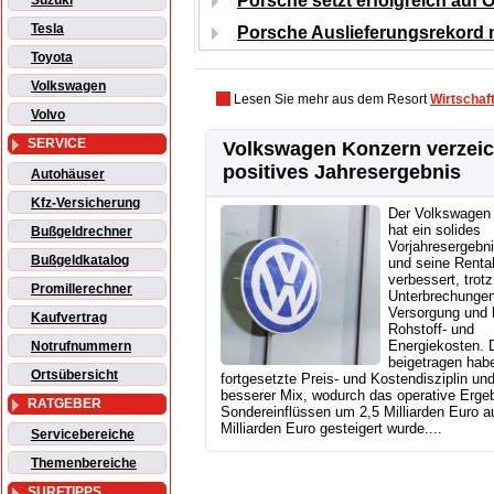
Porsche setzt erfolgreich auf 
Suzuki
Tesla
Porsche Auslieferungsrekord 
Toyota
Volkswagen
Lesen Sie mehr aus dem Resort
Wirtschaf
Volvo
SERVICE
Volkswagen Konzern verzei
positives Jahresergebnis
Autohäuser
Kfz-Versicherung
Der Volkswagen
hat ein solides
Bußgeldrechner
Vorjahresergebni
Bußgeldkatalog
und seine Rentab
verbessert, trotz
Promillerechner
Unterbrechungen
Versorgung und 
Kaufvertrag
Rohstoff- und
Energiekosten. 
Notrufnummern
beigetragen hab
Ortsübersicht
fortgesetzte Preis- und Kostendisziplin und
besserer Mix, wodurch das operative Ergeb
RATGEBER
Sondereinflüssen um 2,5 Milliarden Euro a
Milliarden Euro gesteigert wurde....
Servicebereiche
Themenbereiche
SURFTIPPS