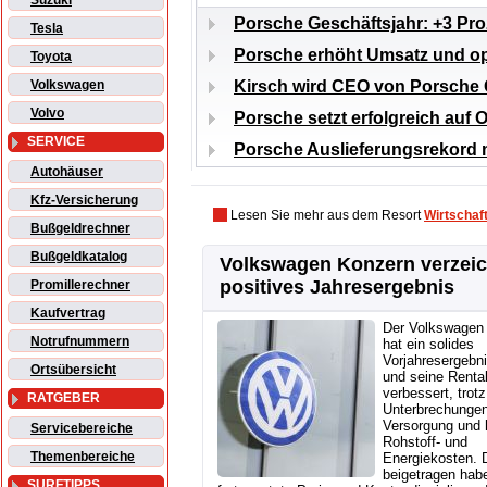
Suzuki
Porsche Geschäftsjahr: +3 Pr
Tesla
Porsche erhöht Umsatz und op
Toyota
Kirsch wird CEO von Porsche
Volkswagen
Volvo
Porsche setzt erfolgreich auf 
SERVICE
Porsche Auslieferungsrekord 
Autohäuser
Kfz-Versicherung
Lesen Sie mehr aus dem Resort
Wirtschaf
Bußgeldrechner
Bußgeldkatalog
Volkswagen Konzern verzei
positives Jahresergebnis
Promillerechner
Kaufvertrag
Der Volkswagen
Notrufnummern
hat ein solides
Vorjahresergebni
Ortsübersicht
und seine Rentab
verbessert, trotz
RATGEBER
Unterbrechungen
Versorgung und 
Servicebereiche
Rohstoff- und
Themenbereiche
Energiekosten. 
beigetragen hab
SURFTIPPS