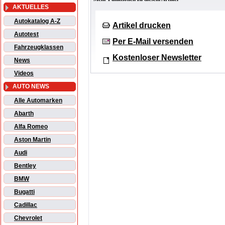
AKTUELLES
Autokatalog A-Z
Artikel drucken
Autotest
Per E-Mail versenden
Fahrzeugklassen
Kostenloser Newsletter
News
Videos
AUTO NEWS
Alle Automarken
Abarth
Alfa Romeo
Aston Martin
Audi
Bentley
BMW
Bugatti
Cadillac
Chevrolet