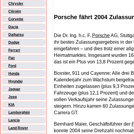
Chrysler
Citroën
Porsche fährt 2004 Zulassu
Corvette
Dacia
Daihatsu
Die Dr. Ing. h.c. F.
Porsche
AG, Stuttga
ihr bestes Zulassungsergebnis in de
Dodge
eingefahren – und dies trotz einer a
Ferrari
Heimatmarktes. Insgesamt wurden 1
Fiat
das ist ein Plus von 13,8 Prozent ge
Ford
Boxster, 911 und Cayenne: Alle drei
Honda
Kalenderjahr zum Wachstum beigetra
Hyundai
Einheiten zugelassen (plus 9,3 Prozen
Jaguar
Fahrzeuge (plus 12,1 Prozent) und d
Jeep
vollen Verkaufsjahr seine Zulassunge
KIA
steigern. Hinzu kamen 60 Zulassung
Carrera GT.
Lamborghini
Lancia
Bernhard Maier, Geschäftsführer der
Land Rover
konnte 2004 seine Drehzahl nochmals 