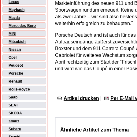
Lexus
Markteinführung des neuen 911 und B
Sportwagen rundum erneuert. Keine un
Maybach
als zwei Jahre – wir sind also besten
Mazda
weiterhin erfolgreich zu behaupten."
Mercedes-Benz
MINI
Porsche
Deutschland ist auch für das
Auftragseingänge äußerst zuversicht
Mitsubishi
Boxster und dem 911 Carrera Coupé 
Nissan
Cabriolet für weiteres Wachstum sor
Opel
April rechtzeitig zum Start der "Frisc
Peugeot
und wird wie das Coupé in einer Basi
Porsche
Renault
Rolls-Royce
Saab
Artikel drucken
|
Per E-Mail
SEAT
ŠKODA
smart
Ähnliche Artikel zum Thema
Subaru