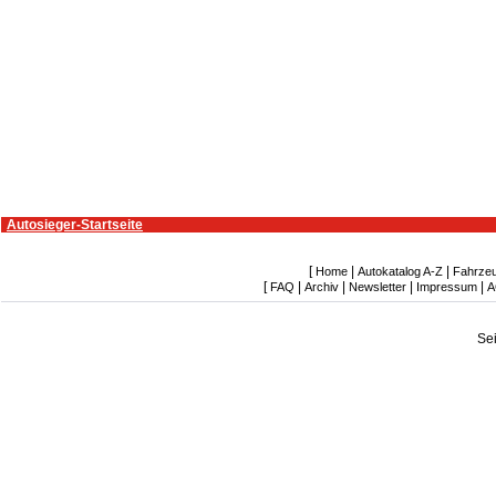
Autosieger-Startseite
[
|
|
Home
Autokatalog A-Z
Fahrze
[
|
|
|
|
FAQ
Archiv
Newsletter
Impressum
A
Se