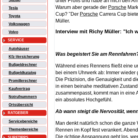
unter Profis und habe an mich den Ans
Suzuki
Warum aber gerade der
Porsche
Mark
Tesla
Cup? "Der
Porsche
Carrera Cup biete
Toyota
Müller.
Volkswagen
Interview mit Richy Müller: "Ich
Volvo
SERVICE
Autohäuser
Was begeistert Sie am Rennfahren
Kfz-Versicherung
Bußgeldrechner
Während eines Rennens fließt eine ung
bei einem Uhrwerk ab: Immer wieder ge
Bußgeldkatalog
Die Präzision, die Genauigkeit und d
Promillerechner
in einen beinahe meditativen Zustand
Kaufvertrag
zusammenpasst, kommt man in eine Art
Notrufnummern
ein absolutes Hochgefühl.
Ortsübersicht
Ab wann steigt die Nervosität, w
RATGEBER
Servicebereiche
Man denkt natürlich schon die ganze
Themenbereiche
Rennen im Kopf fest verankert. Abend
Die richtige Anspannung geht los, w
SURFTIPPS