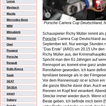
Lexus
Maybach
Mazda
Mercedes-Benz
Porsche Carrera Cup Deutschland, N
MINI
Mitsubishi
Schauspieler Richy Müller nimmt als 
Porsche
Carrera Cup Deutschland auf
Nissan
September teil. Nur wenige Stunden
Opel
"Das Erste" (ARD) um 20.15 Uhr den S
Peugeot
Richy Müller aus, der Kriminalhauptk
Porsche
Spricht man den 61-Jährigen auf sein
Renault
Rennsport an, kommt eine ganz andere
Rolls-Royce
Rennfahrer geworden. Ich kann definit
familiärer bewege als in der Filmgesel
Saab
Vor dem Renneinsatz ist er schon ein
SEAT
die ganze Woche davor dran. Auch we
ŠKODA
Rennen im Kopf fest verankert. Abends
smart
Strecke immer wieder durch. Wenn ich 
Subaru
Beste geben. Ich befinde mich beim
P