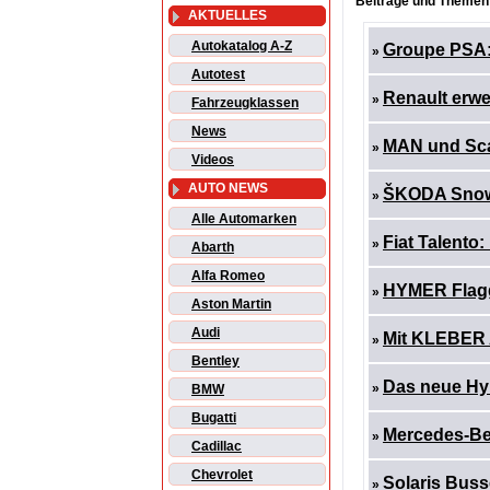
Beiträge und Themen:
AKTUELLES
Autokatalog A-Z
Groupe PSA:
»
Autotest
Renault erwe
»
Fahrzeugklassen
News
MAN und Scan
»
Videos
AUTO NEWS
ŠKODA Snowm
»
Alle Automarken
Fiat Talento:
»
Abarth
Alfa Romeo
HYMER Flagg
»
Aston Martin
Audi
Mit KLEBER 
»
Bentley
Das neue Hy
»
BMW
Bugatti
Mercedes-Ben
»
Cadillac
Chevrolet
Solaris Buss
»