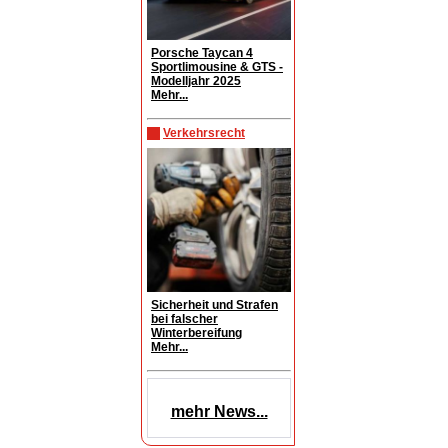
Porsche Taycan 4
Sportlimousine & GTS -
Modelljahr 2025
Mehr...
Verkehrsrecht
Sicherheit und Strafen
bei falscher
Winterbereifung
Mehr...
mehr News...