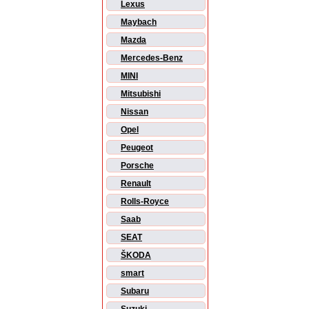
Lexus
Maybach
Mazda
Mercedes-Benz
MINI
Mitsubishi
Nissan
Opel
Peugeot
Porsche
Renault
Rolls-Royce
Saab
SEAT
ŠKODA
smart
Subaru