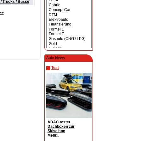
/ Trucks / Busse
>>
Auto News
Test
ADAC testet
Dachboxen zur
Skisaison
Mehr...