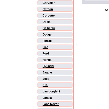
Chrysler
Citroën
Se
Corvette
Dacia
Daihatsu
Dodge
Ferrari
Fiat
Ford
Honda
Hyundai
Jaguar
Jeep
KIA
Lamborghini
Lancia
Land Rover