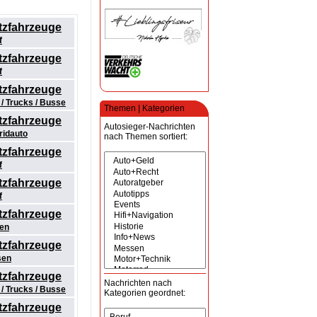
tzfahrzeuge
f
tzfahrzeuge
f
tzfahrzeuge
/ Trucks / Busse
Themen | Kategorien
tzfahrzeuge
Autosieger-Nachrichten
ridauto
nach Themen sortiert:
tzfahrzeuge
f
tzfahrzeuge
f
tzfahrzeuge
fen
tzfahrzeuge
sen
tzfahrzeuge
Nachrichten nach
/ Trucks / Busse
Kategorien geordnet:
tzfahrzeuge