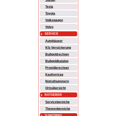
Suzuki
Tesla
Toyota
Volkswagen
Volvo
SERVICE
Autohäuser
Kfz-Versicherung
Bußgeldrechner
Bußgeldkatalog
Promillerechner
Kaufvertrag
Notrufnummern
Ortsübersicht
RATGEBER
Servicebereiche
Themenbereiche
SURFTIPPS