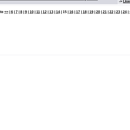
->
Lkw 
ite
<<
|
6
|
7
|
8
|
9
|
10
|
11
|
12
|
13
|
14
| 15 |
16
|
17
|
18
|
19
|
20
|
21
|
22
|
23
|
24
|