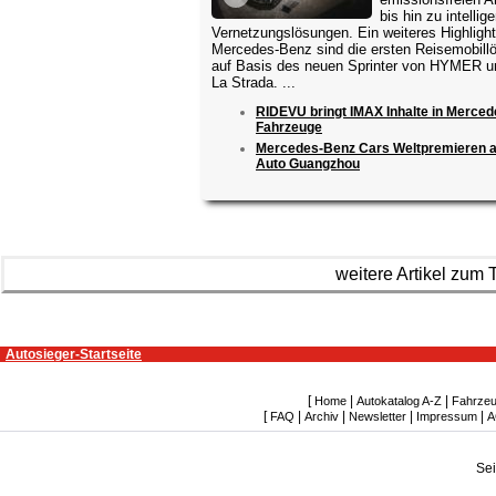
bis hin zu intellig
Vernetzungslösungen. Ein weiteres Highlight
Mercedes-Benz sind die ersten Reisemobill
auf Basis des neuen Sprinter von HYMER u
La Strada. ...
RIDEVU bringt IMAX Inhalte in Merce
Fahrzeuge
Mercedes-Benz Cars Weltpremieren a
Auto Guangzhou
weitere Artikel zu
Autosieger-Startseite
[
|
|
Home
Autokatalog A-Z
Fahrzeu
[
|
|
|
|
FAQ
Archiv
Newsletter
Impressum
A
Se