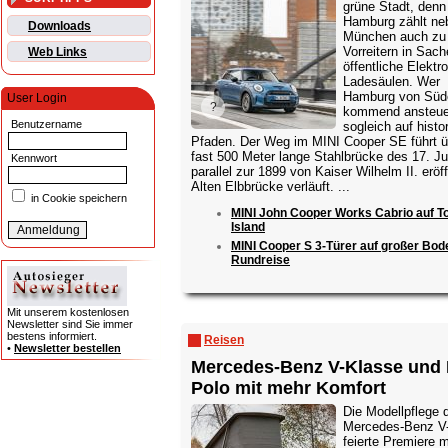
grüne Stadt, denn
Hamburg zählt ne
Downloads
München auch zu
Vorreitern in Sac
Web Links
öffentliche Elektro
Ladesäulen. Wer
Hamburg von Süd
User Login
kommend ansteuer
Benutzername
sogleich auf histo
Pfaden. Der Weg im MINI Cooper SE führt ü
fast 500 Meter lange Stahlbrücke des 17. Jun
Kennwort
parallel zur 1899 von Kaiser Wilhelm II. eröf
Alten Elbbrücke verläuft. ...
in Cookie speichern
MINI John Cooper Works Cabrio auf T
Island
MINI Cooper S 3-Türer auf großer Bod
Rundreise
Mit unserem kostenlosen
Newsletter sind Sie immer
bestens informiert.
Reisen
•
Newsletter bestellen
Mercedes-Benz V-Klasse und
Polo mit mehr Komfort
Die Modellpflege 
Mercedes-Benz V
feierte Premiere m