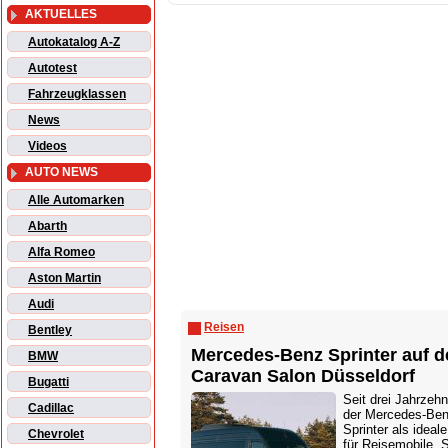
AKTUELLES
Autokatalog A-Z
Autotest
Fahrzeugklassen
News
Videos
AUTO NEWS
Alle Automarken
Abarth
Alfa Romeo
Aston Martin
Audi
Reisen
Bentley
Mercedes-Benz Sprinter auf 
BMW
Caravan Salon Düsseldorf
Bugatti
Seit drei Jahrzehn
Cadillac
der Mercedes-Be
Sprinter als ideal
Chevrolet
für Reisemobile. 