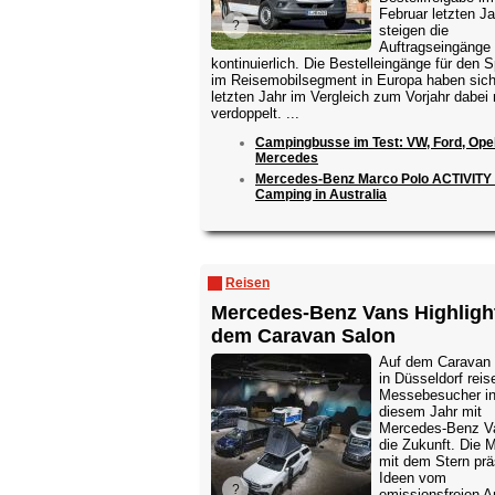
Februar letzten J
steigen die
Auftragseingänge
kontinuierlich. Die Bestelleingänge für den S
im Reisemobilsegment in Europa haben sic
letzten Jahr im Vergleich zum Vorjahr dabei
verdoppelt. ...
Campingbusse im Test: VW, Ford, Opel
Mercedes
Mercedes-Benz Marco Polo ACTIVITY 
Camping in Australia
Reisen
Mercedes-Benz Vans Highligh
dem Caravan Salon
Auf dem Caravan
in Düsseldorf reis
Messebesucher i
diesem Jahr mit
Mercedes-Benz V
die Zukunft. Die 
mit dem Stern prä
Ideen vom
emissionsfreien A