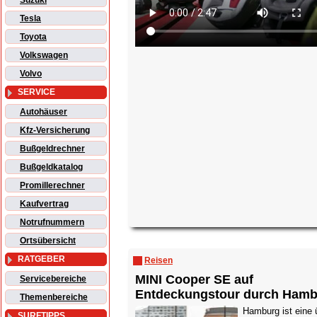
Suzuki
Tesla
Toyota
Volkswagen
Volvo
SERVICE
Autohäuser
Kfz-Versicherung
Bußgeldrechner
Bußgeldkatalog
Promillerechner
Kaufvertrag
Notrufnummern
Ortsübersicht
RATGEBER
Reisen
MINI Cooper SE auf
Servicebereiche
Entdeckungstour durch Ham
Themenbereiche
Hamburg ist eine 
SURFTIPPS