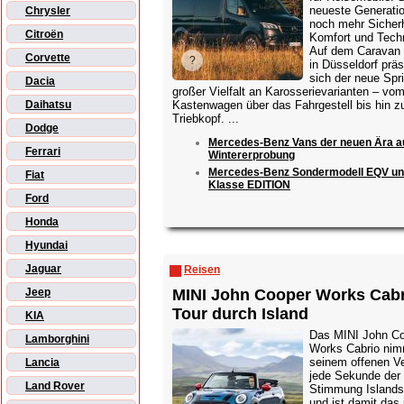
neueste Generatio
Chrysler
noch mehr Sicherh
Citroën
Komfort und Techn
Auf dem Caravan
Corvette
in Düsseldorf präs
sich der neue Spri
Dacia
großer Vielfalt an Karosserievarianten – vo
Kastenwagen über das Fahrgestell bis hin 
Daihatsu
Triebkopf. ...
Dodge
Mercedes-Benz Vans der neuen Ära a
Ferrari
Wintererprobung
Mercedes-Benz Sondermodell EQV un
Fiat
Klasse EDITION
Ford
Honda
Hyundai
Jaguar
Reisen
MINI John Cooper Works Cabr
Jeep
Tour durch Island
KIA
Das MINI John C
Lamborghini
Works Cabrio nim
seinem offenen V
Lancia
jede Sekunde der
Land Rover
Stimmung Islands
und ist damit das 