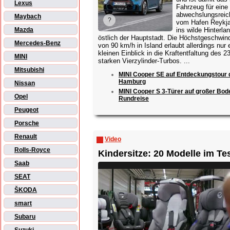
Lexus
Fahrzeug für eine
abwechslungsreic
Maybach
vom Hafen Reykja
ins wilde Hinterla
Mazda
östlich der Hauptstadt. Die Höchstgeschwind
Mercedes-Benz
von 90 km/h in Island erlaubt allerdings nur 
kleinen Einblick in die Kraftentfaltung des 
MINI
starken Vierzylinder-Turbos. ...
Mitsubishi
MINI Cooper SE auf Entdeckungstour 
Hamburg
Nissan
MINI Cooper S 3-Türer auf großer Bod
Opel
Rundreise
Peugeot
Porsche
Renault
Video
Rolls-Royce
Kindersitze: 20 Modelle im Te
Saab
SEAT
ŠKODA
smart
Subaru